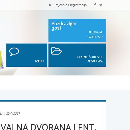
Prijava ali registracija
Pozdravljen
gost
PRIJAVA ALI
REGISTRACIJA
ISKALNIK ŠTUDIJSKIH
FORUM
PROGRAMOV
nt, 16.9.2023
TIVALNA DVORANA LENT,