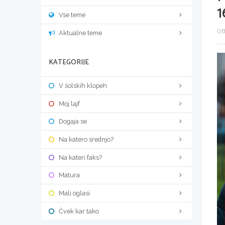
1
Vse teme
OB
Aktualne teme
KATEGORIJE
V šolskih klopeh
Moj lajf
Dogaja se
Na katero srednjo?
Na kateri faks?
Matura
Mali oglasi
Čvek kar tako