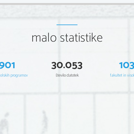
malo statistike
901
30.053
10
šolskih programov
število datotek
fakultet in viso