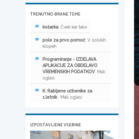
TRENUTNO BRANE TEME
košarka
: Čvek kar tako
pole za prvo pomoč
: V šolskih
klopeh
Programiranje - IZDELAVA
APLIKACIJE ZA OBDELAVO
VREMENSKIH PODATKOV
: Mali
oglasi
K: Rabljene učbenike za
1.letnik
: Mali oglasi
IZPOSTAVLJENE VSEBINE