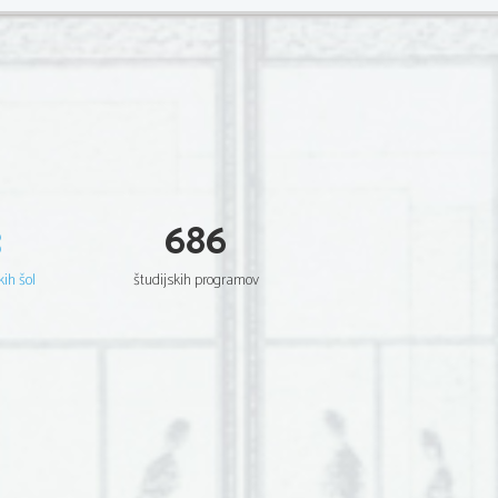
3
686
kih šol
študijskih programov