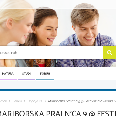
MATURA
ŠTUDIJ
FORUM
omov
Forum
Dogaja se
Mariborska praln'ca 9 @ Festivalna dvorana Le
MARIBORSKA PRALN'CA 9 @ FES