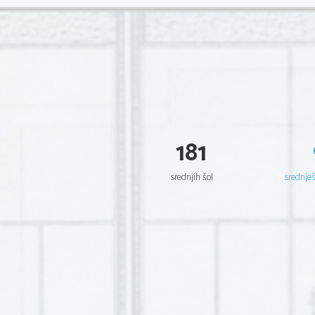
181
srednjih šol
srednje