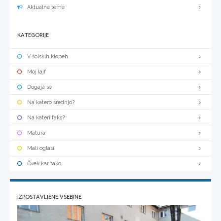
Aktualne teme
KATEGORIJE
V šolskih klopeh
Moj lajf
Dogaja se
Na katero srednjo?
Na kateri faks?
Matura
Mali oglasi
Čvek kar tako
IZPOSTAVLJENE VSEBINE