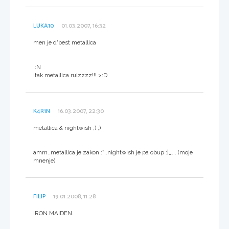
LUKA10
01.03.2007, 16:32
men je d'best metallica
:N
itak metallica rulzzzz!!! >:D
K4R1N
16.03.2007, 22:30
metallica & nightwish ;) ;)
amm..metallica je zakon :*..nightwish je pa obup :|_... (moje
mnenje)
FILIP
19.01.2008, 11:28
IRON MAIDEN.