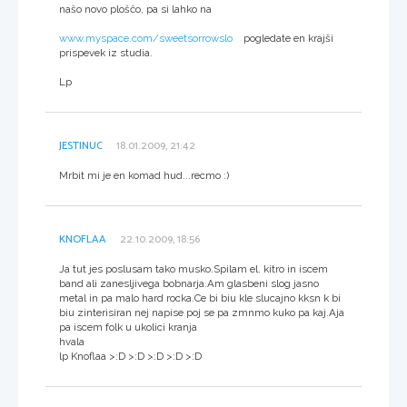
našo novo ploščo, pa si lahko na
www.myspace.com/sweetsorrowslo
pogledate en krajši
prispevek iz studia.
Lp
JESTINUC
18.01.2009, 21:42
Mrbit mi je en komad hud...recmo :)
KNOFLAA
22.10.2009, 18:56
Ja tut jes poslusam tako musko.Spilam el. kitro in iscem
band ali zanesljivega bobnarja.Am glasbeni slog jasno
metal in pa malo hard rocka.Ce bi biu kle slucajno kksn k bi
biu zinterisiran nej napise poj se pa zmnmo kuko pa kaj.Aja
pa iscem folk u ukolici kranja
hvala
lp Knoflaa >:D >:D >:D >:D >:D