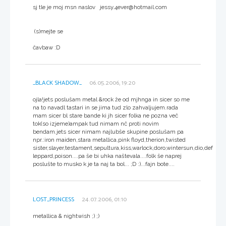
sj tle je moj msn naslov jessy.4ever@hotmail.com
(s)mejte se
čavbaw :D
_BLACK SHADOW_
06.05.2006, 19:20
ojla!jets poslušam metal &rock že od mjhnga in sicer so me
na to navadl tastari in se jima tud zlo zahvaljujem.rada
mam sicer bl stare bande ki jh sicer folka ne pozna več
tok(so izjeme)ampak tud nimam nč proti novim
bendam.jets sicer nimam najlubše skupine poslušam pa
npr.:iron maiden,stara metallica,pink floyd,therion,twisted
sister,slayer,testament,sepultura,kiss,warlock,doro,wintersun,dio,def
leppard,poison....pa še bi uhka naštevala....folk še naprej
poslušte to musko k je ta naj ta bol... ;D :)...fajn bote....
LOST_PRINCESS
24.07.2006, 01:10
metallica & nightwish ;) ;)