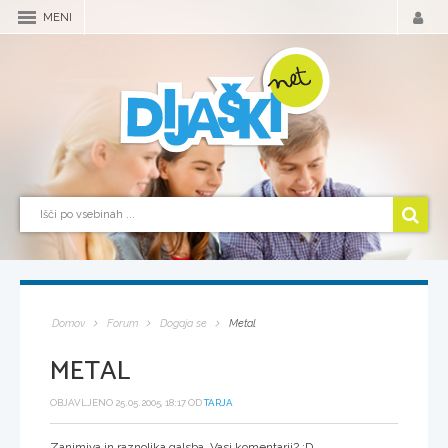
MENI
Domov
Forum
Dogaja se
Metal
METAL
OBJAVLJENO 25.05.2005, 18:17 OD
TARJA
Zanimiva in raznolika galsba. Vasi komentarji? :D