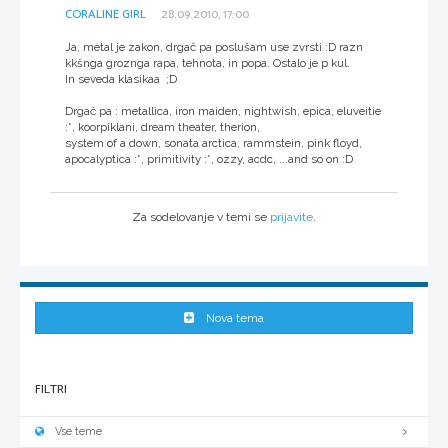
CORALINE GIRL
28.09.2010, 17:00
Ja, metal je zakon, drgač pa poslušam use zvrsti :D razn
kkšnga groznga rapa, tehnota, in popa. Ostalo je p kul.
In seveda klasikaa ;D
Drgač pa : metallica, iron maiden, nightwish, epica, eluveitie
:*, koorpiklani, dream theater, therion,
system of a down, sonata arctica, rammstein, pink floyd,
apocalyptica :*, primitivity :*, ozzy, acdc, ...and so on :D
Za sodelovanje v temi se
prijavite
.
Nova tema
FILTRI
Vse teme