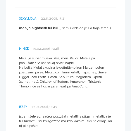
SEXY_LOLA
22.11.2005, 15:21
men je nightwish ful kul
:), sam škoda da je šla tarja stran :(
MIHCE
15.02.2006, 19:28
Metal je super muska. Vsaj men. Kaj od Metala pa
poslušam? Se kar nekaj stvari najde:
Najbolša Metal skupina je definitivno Iron Maiden potem
poslušam pa še, Metallico, Hammerfall, Hypocrisy, Grave
Digger, Iced Earth, Death, Sepultura, Megadeth, Opeth
(sometimes), Children of Bodom, Imperanon, Tristania,
Therion, če se hočm pa smejat pa Anal Cunt.
JESSY
19.03.2006, 13:49
jst sm šele zdj začela poslušat metal!!!!zažiga!!!!metallica je
ful huda""""!!!ni bolšga!!!!če ma kdo kako musko na comp. mi
nj plis pošle