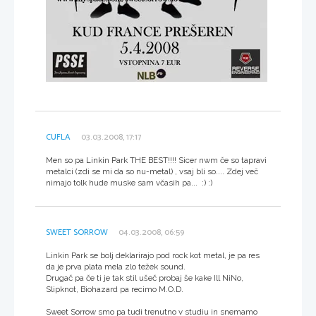
CUFLA
03.03.2008, 17:17
Men so pa Linkin Park THE BEST!!!! Sicer nwm če so tapravi
metalci (zdi se mi da so nu-metal) , vsaj bli so.... Zdej več
nimajo tolk hude muske sam včasih pa... :) :)
SWEET SORROW
04.03.2008, 06:59
Linkin Park se bolj deklarirajo pod rock kot metal, je pa res
da je prva plata mela zlo težek sound.
Drugač pa če ti je tak stil ušeč probaj še kake Ill NiNo,
Slipknot, Biohazard pa recimo M.O.D.
Sweet Sorrow smo pa tudi trenutno v studiu in snemamo