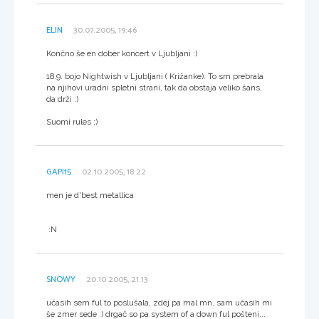
ELIN
30.07.2005, 19:46
Končno še en dober koncert v Ljubljani :)
18.9. bojo Nightwish v Ljubljani ( Križanke). To sm prebrala
na njihovi uradni spletni strani, tak da obstaja veliko šans,
da drži :)
Suomi rules ;)
GAPI15
02.10.2005, 18:22
men je d'best metallica
:N
SNOWY
20.10.2005, 21:13
učasih sem ful to poslušala, zdej pa mal mn, sam učasih mi
še zmer sede :) drgač so pa system of a down ful pošteni...