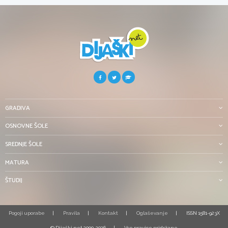
GRADIVA
OSNOVNE ŠOLE
SREDNJE ŠOLE
MATURA
ŠTUDIJ
Pogoji uporabe
Pravila
Kontakt
Oglaševanje
ISSN 1581-923X
© Dijaški.net 2000-2026
Vse pravice pridržane