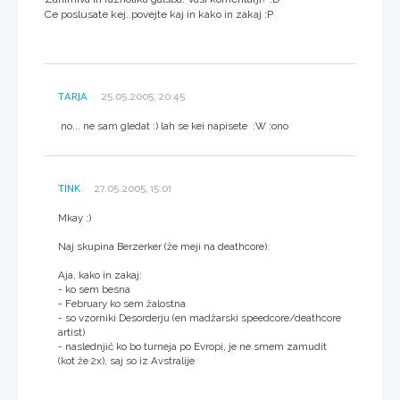
Ce poslusate kej..povejte kaj in kako in zakaj :P
TARJA
25.05.2005, 20:45
no... ne sam gledat :) lah se kei napisete :W :ono
TINK
27.05.2005, 15:01
Mkay :)
Naj skupina Berzerker (že meji na deathcore).
Aja, kako in zakaj:
- ko sem besna
- February ko sem žalostna
- so vzorniki Desorderju (en madžarski speedcore/deathcore
artist)
- naslednjič ko bo turneja po Evropi, je ne smem zamudit
(kot že 2x), saj so iz Avstralije