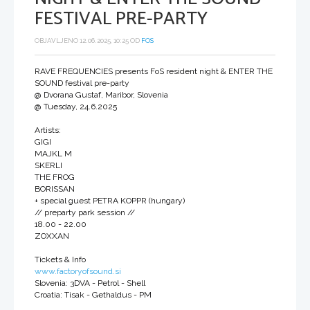
FESTIVAL PRE-PARTY
OBJAVLJENO 12.06.2025, 10:25 OD
FOS
RAVE FREQUENCIES presents FoS resident night & ENTER THE
SOUND festival pre-party
@ Dvorana Gustaf, Maribor, Slovenia
@ Tuesday, 24.6.2025
Artists:
GIGI
MAJKL M
SKERLI
THE FROG
BORISSAN
+ special guest PETRA KOPPR (hungary)
// preparty park session //
18.00 - 22.00
ZOXXAN
Tickets & Info
www.factoryofsound.si
Slovenia: 3DVA - Petrol - Shell
Croatia: Tisak - Gethaldus - PM