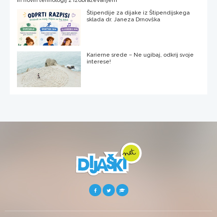
in novih tehnologij z izobraževanjem
Štipendije za dijake iz Štipendijskega
sklada dr. Janeza Drnovška
Karierne srede – Ne ugibaj, odkrij svoje
interese!