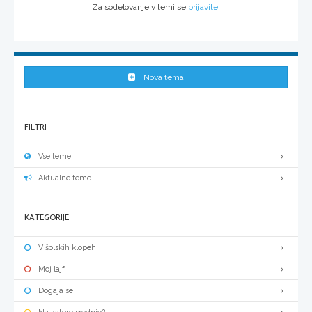
Za sodelovanje v temi se
prijavite
.
Nova tema
FILTRI
Vse teme
Aktualne teme
KATEGORIJE
V šolskih klopeh
Moj lajf
Dogaja se