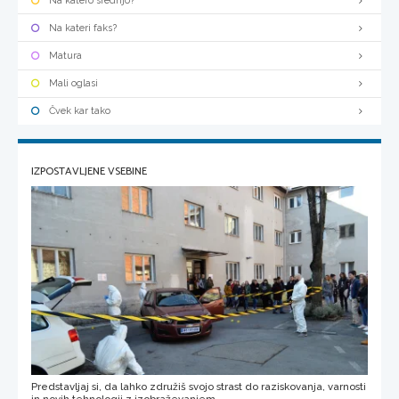
Na katero srednjo?
Na kateri faks?
Matura
Mali oglasi
Čvek kar tako
IZPOSTAVLJENE VSEBINE
Predstavljaj si, da lahko združiš svojo strast do raziskovanja, varnosti