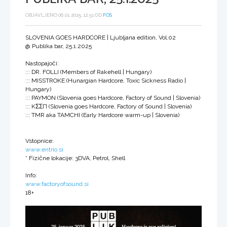
OBJAVLJENO 06.01.2025, 12:51 OD
FOS
SLOVENIA GOES HARDCORE | Ljubljana edition, Vol.02
@ Publika bar, 25.1.2025
Nastopajoči:
::: DR. FOLLI (Members of Rakehell | Hungary)
::: MISSTROKE (Hunargian Hardcore, Toxic Sickness Radio |
Hungary)
::: PAYMON (Slovenia goes Hardcore, Factory of Sound | Slovenia)
::: KΣΣП (Slovenia goes Hardcore, Factory of Sound | Slovenia)
::: TMR aka TAMCHI (Early Hardcore warm-up | Slovenia)
Vstopnice:
www.entrio.si
* Fizične lokacije: 3DVA, Petrol, Shell
Info:
www.factoryofsound.si
18+