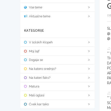
Vse teme
OB
Aktualne teme
SL
KATEGORIJE
@ 
@ 
V šolskih klopeh
..
Moj lajf
**
TH
Dogaja se
DA
PO
Na katero srednjo?
AR
Na kateri faks?
PA
RA
Matura
..
Mali oglasi
**
SO
Čvek kar tako
MA