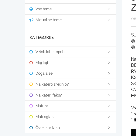
Z
Vse teme
OB
Aktualne teme
SL
KATEGORIJE
@ 
@ 
V šolskih klopeh
Na
Moj lajf
DE
PA
Dogaja se
KΣ
SK
Na katero srednjo?
CV
Na kateri faks?
MV
Matura
Vs
* 
Mali oglasi
* 
Čvek kar tako