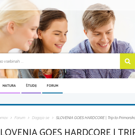
MATURA
ŠTUDIJ
FORUM
omov
Forum
Dogaja se
SLOVENIA GOES HARDCORE | Trip to Primorska! 
SLOVENIA GOES HARDCORE | TRI