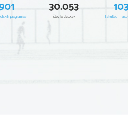
901
30.053
10
šolskih programov
število datotek
fakultet in viso