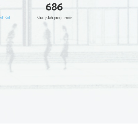
3
686
kih šol
študijskih programov