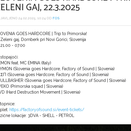
ELENI GAJ, 22.3.2025
JAVLJENO 24.02.2025, 10:24 OD
FOS
OVENIA GOES HARDCORE | Trip to Primorska!
Zeleni gaj, Dornberk pri Novi Gorici, Slovenija
21.00 - 07.00
stopajoči:
MON feat. MC EMINA (Italy)
YMON (Slovenia goes Hardcore, Factory of Sound | Slovenia)
ΣП (Slovenia goes Hardcore, Factory of Sound | Slovenia)
ULLBASHER (Slovenia goes Hardcore, Factory of Sound | Slovenia)
EKO (Primorska squad | Slovenia)
D (Hard Destruction Movement | Slovenia)
topnice:
splet:
https://factoryofsound.si/event-tickets/
fizične lokacije: 3DVA - SHELL - PETROL