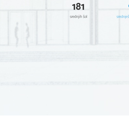
181
srednjih šol
srednje