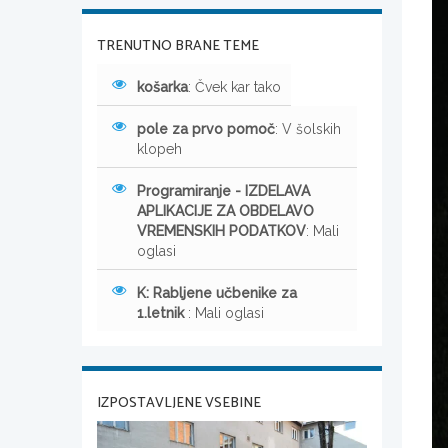
TRENUTNO BRANE TEME
košarka
: Čvek kar tako
pole za prvo pomoč
: V šolskih
klopeh
Programiranje - IZDELAVA
APLIKACIJE ZA OBDELAVO
VREMENSKIH PODATKOV
: Mali
oglasi
K: Rabljene učbenike za
1.letnik
: Mali oglasi
IZPOSTAVLJENE VSEBINE