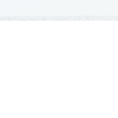
GRADIVA
Šolska gradiva
Pošlji datoteke
Seznam donatorjev
Najbolje ocenjena
Največkrat prenešena