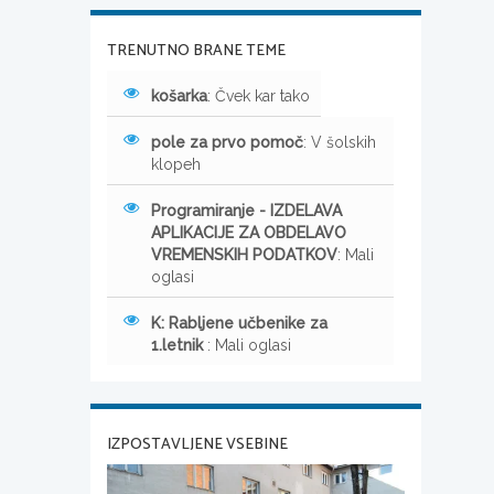
TRENUTNO BRANE TEME
košarka
: Čvek kar tako
pole za prvo pomoč
: V šolskih
klopeh
Programiranje - IZDELAVA
APLIKACIJE ZA OBDELAVO
VREMENSKIH PODATKOV
: Mali
oglasi
K: Rabljene učbenike za
1.letnik
: Mali oglasi
IZPOSTAVLJENE VSEBINE