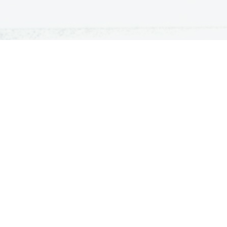
ATURA
ŠTUDIJ
lošna matura
Iskalnik študijskih programov
turitetni tečaj
Univerze
klicna matura
Fakultete in visoke šole
ogled v pole in ugovor
Višje šole
Razpisi za vpis