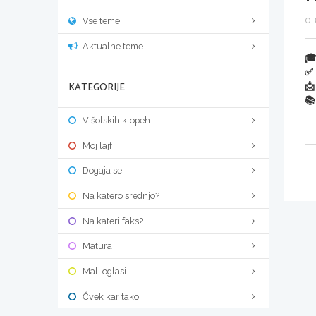
Vse teme
OB
Aktualne teme

✅ 
KATEGORIJE
📩
📚
V šolskih klopeh
Moj lajf
Dogaja se
Na katero srednjo?
Na kateri faks?
Matura
Mali oglasi
Čvek kar tako