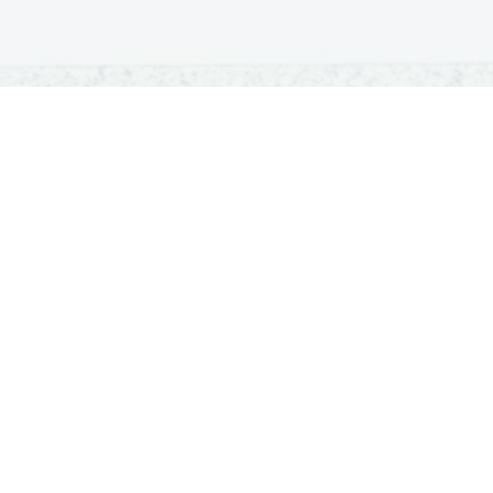
OSNOVNE ŠOLE
SREDNJE ŠOLE
M
Seznam osnovnih šol
Iskalnik SŠ programov
Sp
Osnovnošolski koledar
Srednje šole po regijah
Ma
Nacionalno preverjanje znanja
Vpis v srednje šole
Po
Tretji predmet NPZ
Srednješolski koledar
Vp
Dijaški domovi