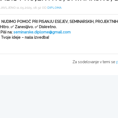
JAVLJENO 11.05.2025, 18:32 OD
DIPLOMA

NUDIMO POMOČ PRI PISANJU ESEJEV, SEMINARSKIH, PROJEKTNIH 
Hitro. ✅ Zanesljivo. ✅ Diskretno.
 Piši na:
seminarske.diplome@gmail.com
 Tvoje ideje – naša izvedba!
Za sodelovanje v temi se
p