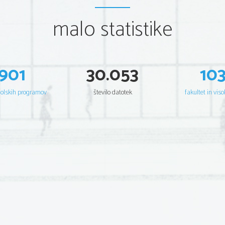
malo statistike
901
30.053
10
šolskih programov
število datotek
fakultet in viso