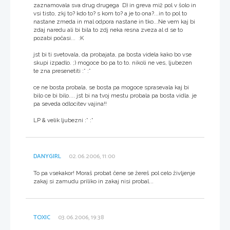
zaznamovala sva drug drugega D) in greva mi2 pol v šolo in
vsi tisto, zkj to? kdo to? s kom to? a je to ona?...in to pol to
nastane zmeda in mal odpora nastane in tko...Ne vem kaj bi
zdaj naredu ali bi bila to zdj neka resna zveza al d se to
pozabi počasi... :K
jst bi ti svetovala, da probajata, pa bosta videla kako bo vse
skupi izpadlo. ;) mogoce bo pa to to. nikoli ne ves, ljubezen
te zna presenetiti :* :*
ce ne bosta probala, se bosta pa mogoce sprasevala kaj bi
bilo ce bi bilo.... jst bi na tvoj mestu probala pa bosta vidla. je
pa seveda odlocitev vajina!!
LP & velik ljubezni :* :*
DANYGIRL
02.06.2006, 11:00
To pa vsekakor! Moraš probat čene se žereš pol celo življenje
zakaj si zamudu priliko in zakaj nisi probal...
TOXIC
03.06.2006, 19:38