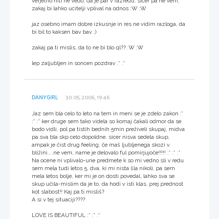
verjetno niti ne vedo, da je par v razredu. sicer pa ne vem,
zakaj bi lahko ucitelji vplival na odnos :W :W
jaz osebno imam dobre izkusnje in res ne vidim razloga, da
bi bil to kaksen bav bav ;)
zakaj pa ti mislis, da to ne bi blo ql?? :W :W
lep zaljubljen in soncen pozdrav :* :*
DANYGIRL
30.05.2006, 19:46
Jaz sem bla celo to leto na tem in meni se je zdelo zakon :*
:* :* ker druge sem tako videla so komaj čakali odmor da se
bodo vidli, pol pa tistih bednih 5min preživeli skupaj, midva
pa sva bla skp celo dopoldne. sicer nisva sedela skup,
ampak je čist drug feeling, če maš ljubljenega skozi v
bližini....ne vem, name je delovalo ful pomirjujoče!!!!! :* :* :*
Na ocene ni vplivalo-une predmete k so mi vedno sli v redu
sem mela tudi letos 5, dva, ki mi nista šla nikoli, pa sem
mela letos bolje, ker mi je on dosti povedal, lahko sva se
skup učila-mislim da je to, da hodi v isti klas, prej prednost
kot slabost!! Kaj pa ti misliš?
A si v tej situaciji????
LOVE IS BEAUTIFUL :* :* :*