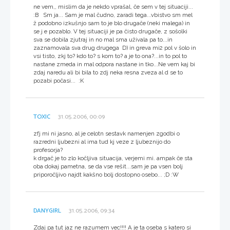
ne vem,, mislim da je nekdo vprašal, če sem v tej situaciji...
:B Sm ja... Sam je mal čudno, zaradi tega...vbistvo sm mel
ž podobno izkušnjo sam to je blo drugače (neki malega) in
se j e pozablo. V tej situaciji je pa čisto drugače, z sošolki
sva se dobila zjutraj in no mal sma uživala pa to...in
zaznamovala sva drug drugega D) in greva mi2 pol v šolo in
vsi tisto, zkj to? kdo to? s kom to? a je to ona?...in to pol to
nastane zmeda in mal odpora nastane in tko...Ne vem kaj bi
zdaj naredu ali bi bila to zdj neka resna zveza al d se to
pozabi počasi... :K
TOXIC
31.05.2006, 00:09
zfj mi ni jasno, al je celotn sestavk namenjen zgodbi o
razredni ljubezni al ima tud kj veze z ljubeznijo do
profesorja?
k drgač je to zlo kočljiva situacija, verjemi mi. ampak če sta
oba dokaj pametna, se da vse rešit...sam je pa vsen bolj
priporočljivo najdt kakšno bolj dostopno osebo... ;D :W
DANYGIRL
31.05.2006, 09:34
Zdaj pa tut jaz ne razumem vec!!!! A je ta oseba s katero si