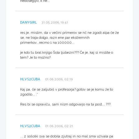
nedosegljiv, k ne...
DANYGIRL
31.05.2006, 19:41
res je. mislim, da v večini primerov se nč ne zgodi alpa če že
se, ne traja dolgo. razn ene par ekstremnih
primerkov...recmo 1 na 100000...
je kdo tu bral knjigo Šola ljubezni??? Če je, kaj si mislite o
tem? Je to možno?
HLVS2CUBA
01.06.2006, 02:19
Kaj pa, če se zaljubiš v profesorja? gotov se je komu že to
zgodilo... :*
Res bi se opraviču, sam nism odgovarjo na ta post... ???
HLVS2CUBA
01.06.2006, 02:21
... z sošolki sva se dobila zjutraj in no mal sma uživala pa