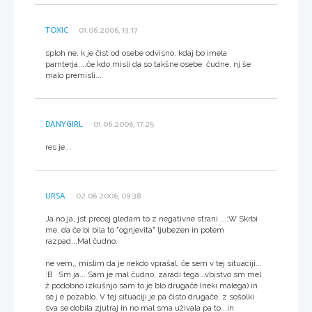
TOXIC
01.06.2006, 13:17
sploh ne, k je čist od osebe odvisno, kdaj bo imela
parnterja....če kdo misli da so takšne osebe čudne, nj še
malo premisli...
DANYGIRL
01.06.2006, 17:25
res je...
URSA
02.06.2006, 09:38
Ja no ja, jst precej gledam to z negativne strani... :W Skrbi
me, da če bi bila to "ognjevita" ljubezen in potem
razpad...Mal čudno.
ne vem,, mislim da je nekdo vprašal, če sem v tej situaciji...
:B Sm ja... Sam je mal čudno, zaradi tega...vbistvo sm mel
ž podobno izkušnjo sam to je blo drugače (neki malega) in
se j e pozablo. V tej situaciji je pa čisto drugače, z sošolki
sva se dobila zjutraj in no mal sma uživala pa to...in