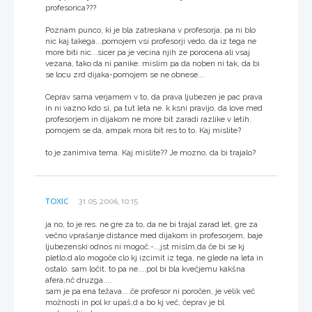
profesorica???
Poznam punco, ki je bla zatreskana v profesorja, pa ni blo
nic kaj takega...pomojem vsi profesorji vedo, da iz tega ne
more biti nic...sicer pa je vecina njih ze porocena ali vsaj
vezana, tako da ni panike. mislim pa da noben ni tak, da bi
se locu zrd dijaka-pomojem se ne obnese...
Ceprav sama verjamem v to, da prava ljubezen je pac prava
in ni vazno kdo si, pa tut leta ne. k ksni pravijo, da love med
profesorjem in dijakom ne more bit zaradi razlike v letih.
pomojem se da, ampak mora bit res to to. Kaj mislite?
to je zanimiva tema. Kaj mislite?? Je mozno, da bi trajalo?
TOXIC
31.05.2006, 10:15
ja no, to je res. ne gre za to, da ne bi trajal zarad let, gre za
večno vprašanje distance med dijakom in profesorjem, baje
ljubezenski odnos ni mogoč.-...jst mislm,da če bi se kj
pletlo,d alo mogoče clo kj izcimit iz tega, ne glede na leta in
ostalo. sam ločit, to pa ne....pol bi bla kvečjemu kakšna
afera,nč druzga....
sam je pa ena težava....če profesor ni poročen, je velik več
možnosti in pol kr upaš,d a bo kj več, čeprav je bl