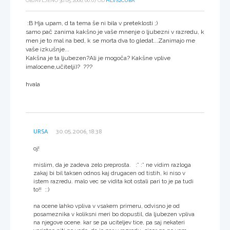
OBJAVLJENO 30.05.2006, 00:07 OD
HLVS2CUBA
:B Hja upam, d ta tema še ni bila v preteklosti ;)
samo pač zanima kakšno je vaše mnenje o ljubezni v razredu, k
men je to mal na bed, k se morta dva to gledat...Zanimajo me
vaše izkušnje...
Kakšna je ta ljubezen?Ali je mogoča? Kakšne vplive
ima(ocene,učitelji)? ???
hvala
URSA
30.05.2006, 18:38
oj!
mislim, da je zadeva zelo preprosta. :* :* ne vidim razloga
zakaj bi bil taksen odnos kaj drugacen od tistih, ki niso v
istem razredu. malo vec se vidita kot ostali pari to je pa tudi
to!! ::)
na ocene lahko vpliva v vsakem primeru, odvisno je od
posameznika v koliksni meri bo dopustil, da ljubezen vpliva
na njegove ocene. kar se pa uciteljev tice, pa saj nekateri