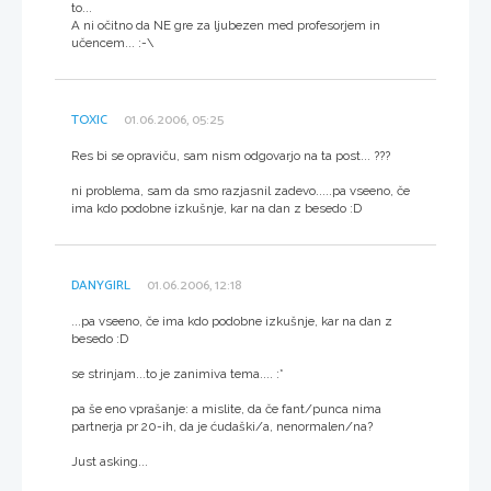
to...
A ni očitno da NE gre za ljubezen med profesorjem in
učencem... :-\
TOXIC
01.06.2006, 05:25
Res bi se opraviču, sam nism odgovarjo na ta post... ???
ni problema, sam da smo razjasnil zadevo.....pa vseeno, če
ima kdo podobne izkušnje, kar na dan z besedo :D
DANYGIRL
01.06.2006, 12:18
...pa vseeno, če ima kdo podobne izkušnje, kar na dan z
besedo :D
se strinjam...to je zanimiva tema.... :*
pa še eno vprašanje: a mislite, da če fant/punca nima
partnerja pr 20-ih, da je ćudaški/a, nenormalen/na?
Just asking...