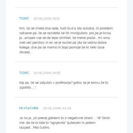
TOXIC
30.05.2006, 19:57
hm, če se imata dva rada, tudi to,d a sta sošolca, ni problem.
natsane pa, če se razideta ne lih miroljubno, pol pa je kriza,
ja...ampak vse se da lepo ztrihtat, če mene praša...mi smo
mel več parčkov in en se je razšel pa sta še vedno dobra
kolega, dva pa še mamo in bojo pomoje še kr neki časa
skupaj...
TOXIC
30.05.2006, 19:58
Kaj pa, če se zaljubiš v profesorja? gotov se je komu že to
zgodilo... :*
HLVS2CUBA
30.05.2006, 22:24
Ja no ja, jst precej gledam to z negativne strani... :W Skrbi
me, da če bi bila to "ognjevita" ljubezen in potem
razpad...Mal čudno.