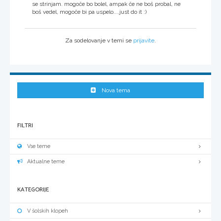
se strinjam. mogoče bo bolel, ampak če ne boš probal, ne
boš vedel, mogoče bi pa uspelo....just do it :)
Za sodelovanje v temi se
prijavite
.
Nova tema
FILTRI
Vse teme
Aktualne teme
KATEGORIJE
V šolskih klopeh