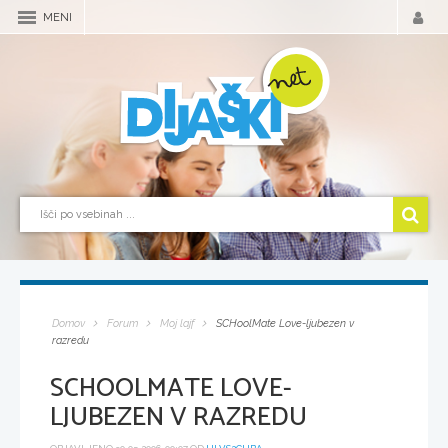
MENI
Domov
Forum
Moj lajf
SCHoolMate Love-ljubezen v
razredu
SCHOOLMATE LOVE-
LJUBEZEN V RAZREDU