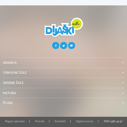
GRADIVA
OSNOVNE ŠOLE
SREDNJE ŠOLE
MATURA
ŠTUDIJ
Pogoji uporabe
Pravila
Kontakt
Oglaševanje
ISSN 1581-923X