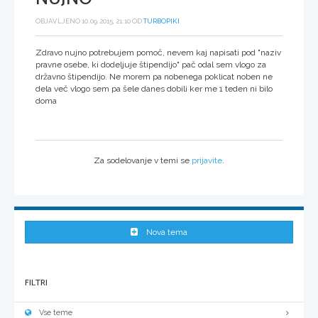
OBJAVLJENO 10.09.2015, 21:10 OD
TURBOPIKI
Zdravo nujno potrebujem pomoč, nevem kaj napisati pod "naziv
pravne osebe, ki dodeljuje štipendijo" pač odal sem vlogo za
državno štipendijo. Ne morem pa nobenega poklicat noben ne
dela več vlogo sem pa šele danes dobili ker me 1 teden ni bilo
doma
Za sodelovanje v temi se
prijavite
.
Nova tema
FILTRI
Vse teme