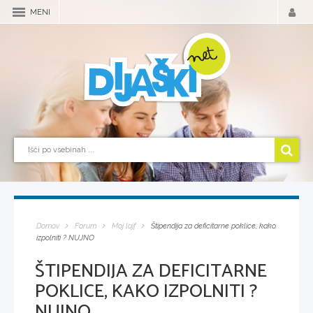
MENI
Domov
Forum
Moj lajf
Štipendija za deficitarne poklice, kako
izpolniti ? NUJNO
ŠTIPENDIJA ZA DEFICITARNE
POKLICE, KAKO IZPOLNITI ?
NUJNO