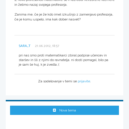
in želimo nazaj svojega profesorja.
Zanima me, če je že kdo imel izkušnjo z zamenjavo profesorja,
če je komu uspelo, ima kak dober nasvet?
SARA_T
21.06.2012, 18:57
pri nas smo proti matematikarci zbiral podpise učencev in
staršev in šli z njimi do ravnatelja. ni dosti pomagal, bilo pa
je sam še huj, k je zvedla.;(
Za sodelovanje v temi se
prijavite
.
Nova tema