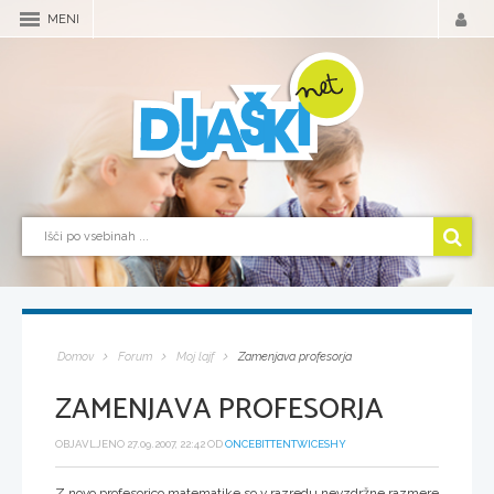
MENI
Domov
Forum
Moj lajf
Zamenjava profesorja
ZAMENJAVA PROFESORJA
OBJAVLJENO 27.09.2007, 22:42 OD
ONCEBITTENTWICESHY
Z novo profesorico matematike so v razredu nevzdržne razmere