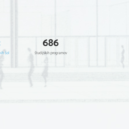
3
686
kih šol
študijskih programov