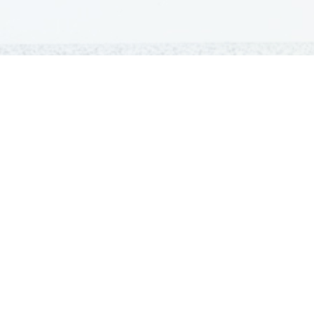
GRADIVA
Šolska gradiva
Pošlji datoteke
Seznam donatorjev
Najbolje ocenjena
Največkrat prenešena