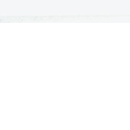
ATURA
ŠTUDIJ
lošna matura
Iskalnik študijskih programov
turitetni tečaj
Univerze
klicna matura
Fakultete in visoke šole
ogled v pole in ugovor
Višje šole
Razpisi za vpis