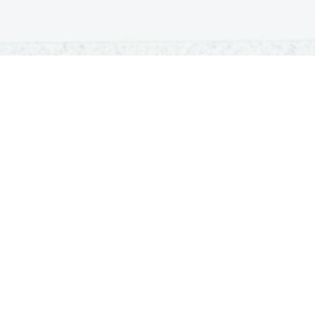
OSNOVNE ŠOLE
SREDNJE ŠOLE
M
Seznam osnovnih šol
Iskalnik SŠ programov
Sp
Osnovnošolski koledar
Srednje šole po regijah
Ma
Nacionalno preverjanje znanja
Vpis v srednje šole
Po
Tretji predmet NPZ
Srednješolski koledar
Vp
Dijaški domovi