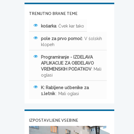
TRENUTNO BRANE TEME
košarka
: Čvek kar tako
pole za prvo pomoč
: V šolskih
klopeh
Programiranje - IZDELAVA
APLIKACIJE ZA OBDELAVO
VREMENSKIH PODATKOV
: Mali
oglasi
K: Rabljene učbenike za
1.letnik
: Mali oglasi
IZPOSTAVLJENE VSEBINE