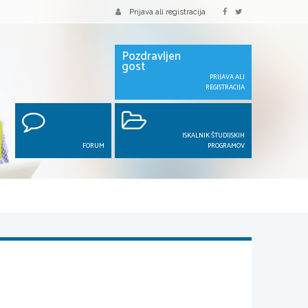
Prijava ali registracija
Pozdravljen
gost
PRIJAVA ALI
REGISTRACIJA
ISKALNIK ŠTUDIJSKIH
FORUM
PROGRAMOV