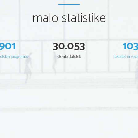
malo statistike
901
30.053
10
šolskih programov
število datotek
fakultet in viso