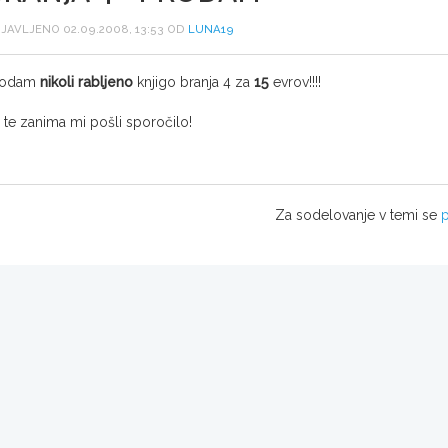
JAVLJENO 02.09.2008, 13:53 OD
LUNA19
rodam
nikoli rabljeno
knjigo branja 4 za
15
evrov!!!!
 te zanima mi pošli sporočilo!
Za sodelovanje v temi se
p