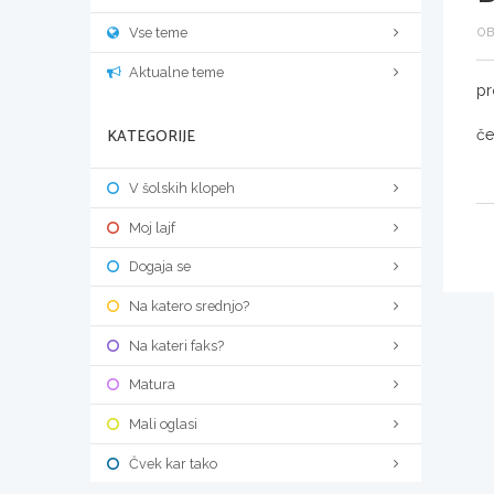
Vse teme
OB
Aktualne teme
p
KATEGORIJE
če
V šolskih klopeh
Moj lajf
Dogaja se
Na katero srednjo?
Na kateri faks?
Matura
Mali oglasi
Čvek kar tako