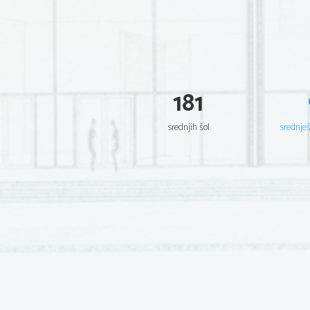
181
srednjih šol
srednje