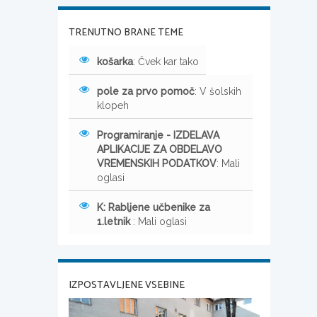
TRENUTNO BRANE TEME
košarka
: Čvek kar tako
pole za prvo pomoč
: V šolskih
klopeh
Programiranje - IZDELAVA
APLIKACIJE ZA OBDELAVO
VREMENSKIH PODATKOV
: Mali
oglasi
K: Rabljene učbenike za
1.letnik
: Mali oglasi
IZPOSTAVLJENE VSEBINE