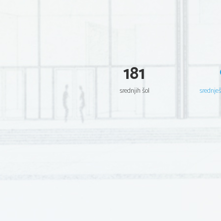
181
srednjih šol
srednje