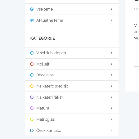
Vse teme
OB
Aktualne teme
V 
an
KATEGORIJE
vi
V šolskih klopeh
Moj lajf
Dogaja se
Na katero srednjo?
Na kateri faks?
Matura
Mali oglasi
Čvek kar tako