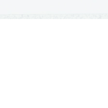
OSNOVNE ŠOLE
SREDNJE ŠOLE
M
Seznam osnovnih šol
Iskalnik SŠ programov
Sp
Osnovnošolski koledar
Srednje šole po regijah
Ma
Nacionalno preverjanje znanja
Vpis v srednje šole
Po
Tretji predmet NPZ
Srednješolski koledar
Vp
Dijaški domovi