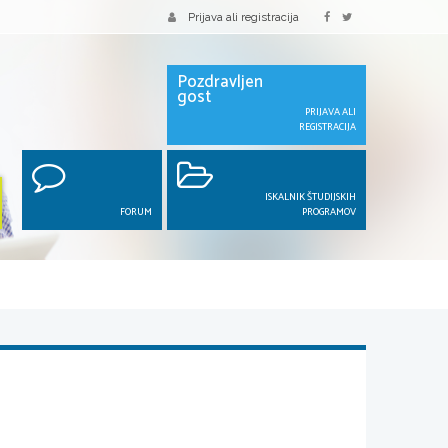
Prijava ali registracija
Pozdravljen
gost
PRIJAVA ALI
REGISTRACIJA
ISKALNIK ŠTUDIJSKIH
FORUM
PROGRAMOV