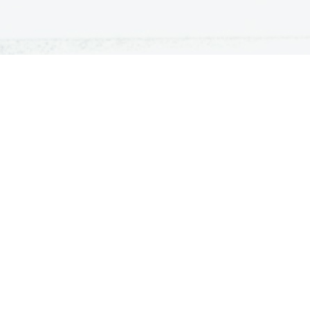
ATURA
ŠTUDIJ
lošna matura
Iskalnik študijskih programov
turitetni tečaj
Univerze
klicna matura
Fakultete in visoke šole
ogled v pole in ugovor
Višje šole
Razpisi za vpis