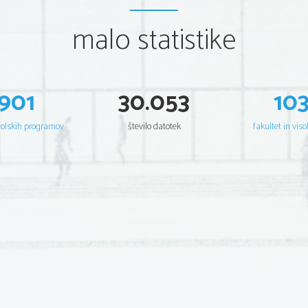
malo statistike
901
30.053
10
šolskih programov
število datotek
fakultet in viso