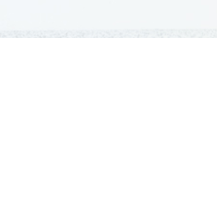
GRADIVA
Šolska gradiva
Pošlji datoteke
Seznam donatorjev
Najbolje ocenjena
Največkrat prenešena