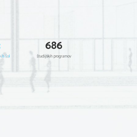
3
686
kih šol
študijskih programov