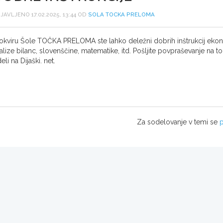
JAVLJENO 17.02.2025, 13:44 OD
SOLA TOCKA PRELOMA
okviru Šole TOČKA PRELOMA ste lahko deležni dobrih inštrukcij ekonomi
alize bilanc, slovenščine, matematike, itd. Pošljite povpraševanje na
deli na Dijaški. net.
Za sodelovanje v temi se
p