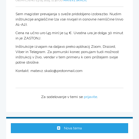
OBJAVLJENO 23.05.2025, 11:40 OD
MATEVŽ ŠKALIČ
Sem magister prevajanja s sveže pridobljeno izobrazbo. Nudim
inštrukcije angleščine (za vse nivoje) in osnovne nemščine (nivo
A1-A2).
Cena na učno uro (45 min) je 14 €. Uvodna ura je dolga 30 minut
in je ZASTONJ.
Inštrukcije izvajam na daljavo preko aplikacij Zoom, Discord,
Viber in Telegram. Za pomurski konec ponujam tudi možnost
inštrukcij v živo, vendar v tem primeru k ceni prištejem svoje
potne stroške.
Kontakt: matevz.skalic@protonmail.com
Za sodelovanje v temi se
prijavite
.
Nova tema