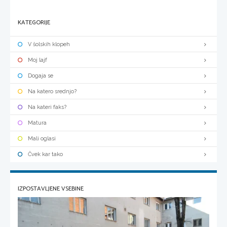
KATEGORIJE
V šolskih klopeh
Moj lajf
Dogaja se
Na katero srednjo?
Na kateri faks?
Matura
Mali oglasi
Čvek kar tako
IZPOSTAVLJENE VSEBINE