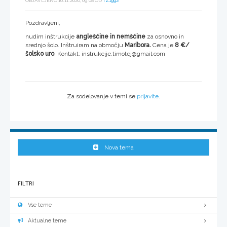
OBJAVLJENO 16.11.2020, 09:08 OD
TZ1992
Pozdravljeni,
nudim inštrukcije
angleščine in nemščine
za osnovno in
srednjo šolo. Inštruiram na območju
Maribora.
Cena je
8 €/
šolsko uro
. Kontakt: instrukcije.timotej@gmail.com
Za sodelovanje v temi se
prijavite
.
Nova tema
FILTRI
Vse teme
Aktualne teme