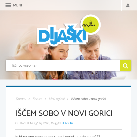
MENI
Domov
Forum
Mali oglasi
iščem sobo v novi gorici
IŠČEM SOBO V NOVI GORICI
OBJAVLJENO 30.03.2006, 20:43 OD
LASHA
js bi pa eno sobo najela u novi gorici...a kdo kj ve???