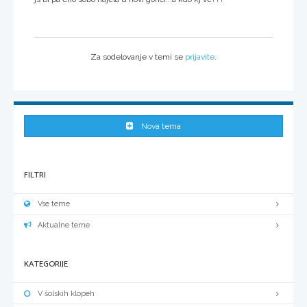
Za sodelovanje v temi se
prijavite
.
Nova tema
FILTRI
Vse teme
Aktualne teme
KATEGORIJE
V šolskih klopeh