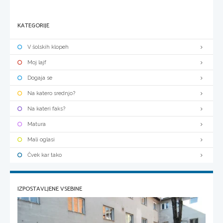
KATEGORIJE
V šolskih klopeh
Moj lajf
Dogaja se
Na katero srednjo?
Na kateri faks?
Matura
Mali oglasi
Čvek kar tako
IZPOSTAVLJENE VSEBINE