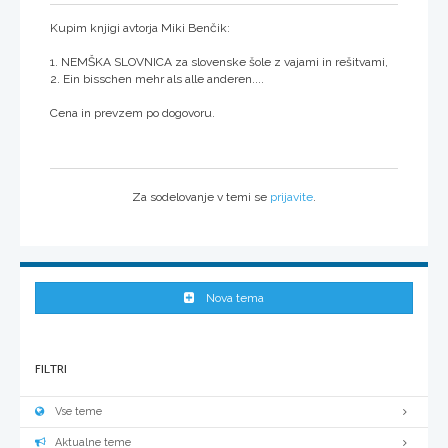
Kupim knjigi avtorja Miki Benčik:
1. NEMŠKA SLOVNICA za slovenske šole z vajami in rešitvami,
2. Ein bisschen mehr als alle anderen....
Cena in prevzem po dogovoru.
Za sodelovanje v temi se
prijavite
.
Nova tema
FILTRI
Vse teme
Aktualne teme