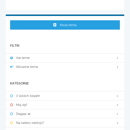
Nova tema
FILTRI
Vse teme
Aktualne teme
KATEGORIJE
V šolskih klopeh
Moj lajf
Dogaja se
Na katero srednjo?