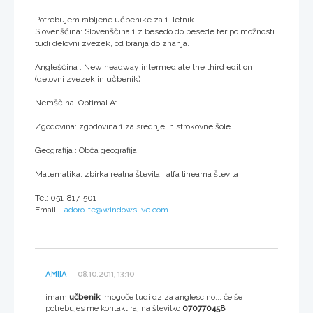
Potrebujem rabljene učbenike za 1. letnik.
Slovenščina: Slovenščina 1 z besedo do besede ter po možnosti
tudi delovni zvezek, od branja do znanja.
Angleščina : New headway intermediate the third edition
(delovni zvezek in učbenik)
Nemščina: Optimal A1
Zgodovina: zgodovina 1 za srednje in strokovne šole
Geografija : Obča geografija
Matematika: zbirka realna števila , alfa linearna števila
Tel: 051-817-501
Email :
adoro-te@windowslive.com
AMIJA
08.10.2011, 13:10
imam
učbenik
, mogoče tudi dz za anglescino... če še
potrebujes me kontaktiraj na številko
070770458