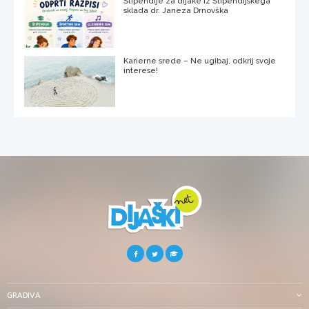
Štipendije za dijake iz Štipendijskega
sklada dr. Janeza Drnovška
Karierne srede – Ne ugibaj, odkrij svoje
interese!
GRADIVA