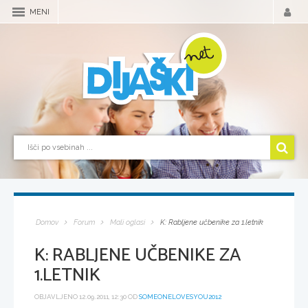
MENI
Domov
Forum
Mali oglasi
K: Rabljene učbenike za 1.letnik
K: RABLJENE UČBENIKE ZA
1.LETNIK
OBJAVLJENO 12.09.2011, 12:30 OD
SOMEONELOVESYOU2012