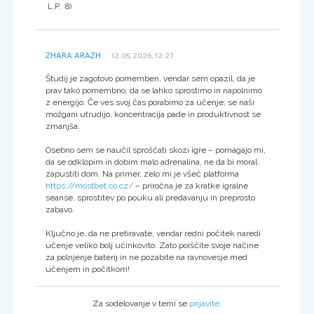
L.P. 8)
ZHARA ARAZH
12.05.2026, 12:27
Študij je zagotovo pomemben, vendar sem opazil, da je
prav tako pomembno, da se lahko sprostimo in napolnimo
z energijo. Če ves svoj čas porabimo za učenje, se naši
možgani utrudijo, koncentracija pade in produktivnost se
zmanjša.
Osebno sem se naučil sproščati skozi igre – pomagajo mi,
da se odklopim in dobim malo adrenalina, ne da bi moral
zapustiti dom. Na primer, zelo mi je všeč platforma
https://mostbet.co.cz/
– priročna je za kratke igralne
seanse, sprostitev po pouku ali predavanju in preprosto
zabavo.
Ključno je, da ne pretiravate, vendar redni počitek naredi
učenje veliko bolj učinkovito. Zato poiščite svoje načine
za polnjenje baterij in ne pozabite na ravnovesje med
učenjem in počitkom!
Za sodelovanje v temi se
prijavite
.