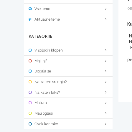
Vse teme
OB
Aktualne teme
Ku
KATEGORIJE
-N
-N
- 
V šolskih klopeh
pi
Moj lajf
Dogaja se
Na katero srednjo?
Na kateri faks?
Matura
Mali oglasi
Čvek kar tako