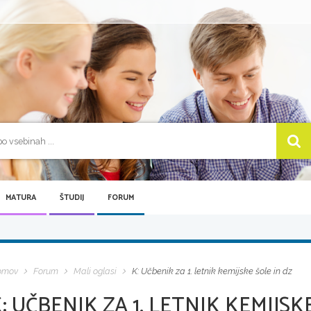
MATURA
ŠTUDIJ
FORUM
omov
Forum
Mali oglasi
K: Učbenik za 1. letnik kemijske šole in dz
: UČBENIK ZA 1. LETNIK KEMIJSK