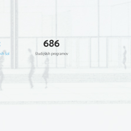
3
686
kih šol
študijskih programov