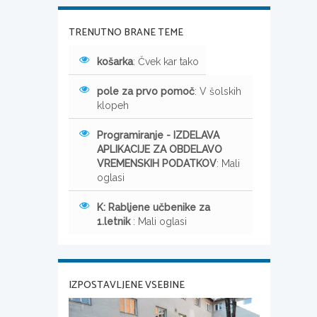
TRENUTNO BRANE TEME
košarka
: Čvek kar tako
pole za prvo pomoč
: V šolskih
klopeh
Programiranje - IZDELAVA
APLIKACIJE ZA OBDELAVO
VREMENSKIH PODATKOV
: Mali
oglasi
K: Rabljene učbenike za
1.letnik
: Mali oglasi
IZPOSTAVLJENE VSEBINE