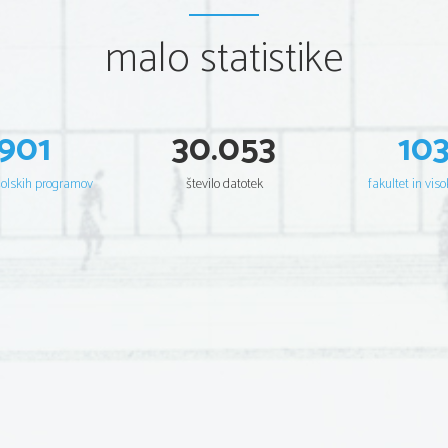
malo statistike
901
30.053
10
šolskih programov
število datotek
fakultet in viso