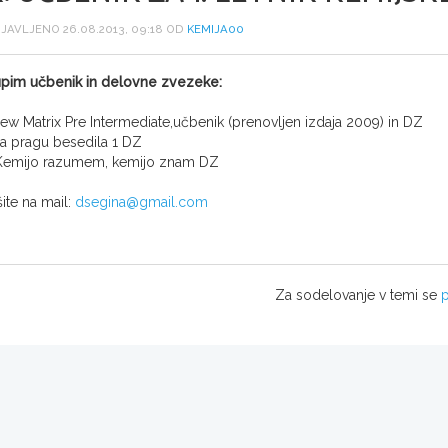
JAVLJENO 26.08.2013, 09:18 OD
KEMIJA00
pim učbenik in delovne zvezeke:
ew Matrix Pre Intermediate,učbenik (prenovljen izdaja 2009) in DZ
a pragu besedila 1 DZ
Kemijo razumem, kemijo znam DZ
šite na mail:
dsegina@gmail.com
Za sodelovanje v temi se
p