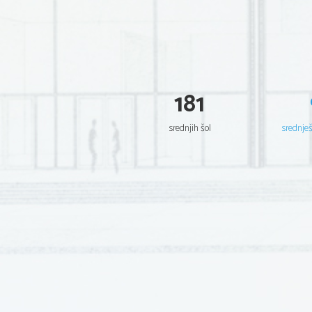
181
srednjih šol
srednje