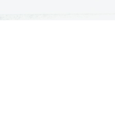
ATURA
ŠTUDIJ
lošna matura
Iskalnik študijskih programov
turitetni tečaj
Univerze
klicna matura
Fakultete in visoke šole
ogled v pole in ugovor
Višje šole
Razpisi za vpis