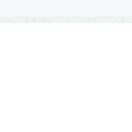
OSNOVNE ŠOLE
SREDNJE ŠOLE
M
Seznam osnovnih šol
Iskalnik SŠ programov
Sp
Osnovnošolski koledar
Srednje šole po regijah
Ma
Nacionalno preverjanje znanja
Vpis v srednje šole
Po
Tretji predmet NPZ
Srednješolski koledar
Vp
Dijaški domovi