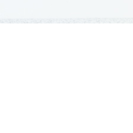
GRADIVA
Šolska gradiva
Pošlji datoteke
Seznam donatorjev
Najbolje ocenjena
Največkrat prenešena