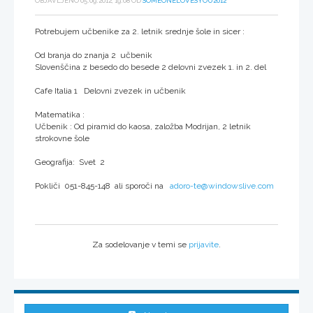
OBJAVLJENO 05.09.2012, 19:08 OD
SOMEONELOVESYOU2012
Potrebujem učbenike za 2. letnik srednje šole in sicer :
Od branja do znanja 2 učbenik
Slovenščina z besedo do besede 2 delovni zvezek 1. in 2. del
Cafe Italia 1 Delovni zvezek in učbenik
Matematika :
Učbenik : Od piramid do kaosa, založba Modrijan, 2 letnik
strokovne šole
Geografija: Svet 2
Pokliči 051-845-148 ali sporoči na
adoro-te@windowslive.com
Za sodelovanje v temi se
prijavite
.