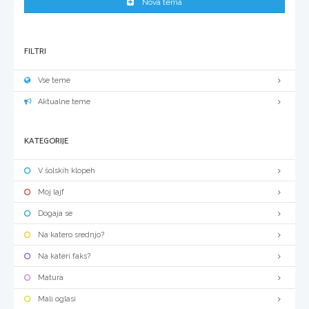
Nova tema
FILTRI
Vse teme
Aktualne teme
KATEGORIJE
V šolskih klopeh
Moj lajf
Dogaja se
Na katero srednjo?
Na kateri faks?
Matura
Mali oglasi