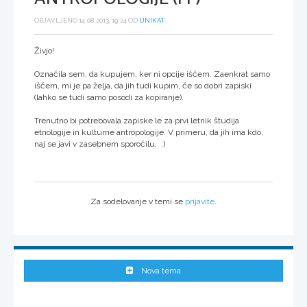
OBJAVLJENO 14.08.2013, 19:24 OD
UNIKAT
Živjo!
Označila sem, da kupujem, ker ni opcije iščem. Zaenkrat samo
iščem, mi je pa želja, da jih tudi kupim, če so dobri zapiski
(lahko se tudi samo posodi za kopiranje).
Trenutno bi potrebovala zapiske le za prvi letnik študija
etnologije in kulturne antropologije. V primeru, da jih ima kdo,
naj se javi v zasebnem sporočilu. :)
Za sodelovanje v temi se
prijavite
.
Nova tema