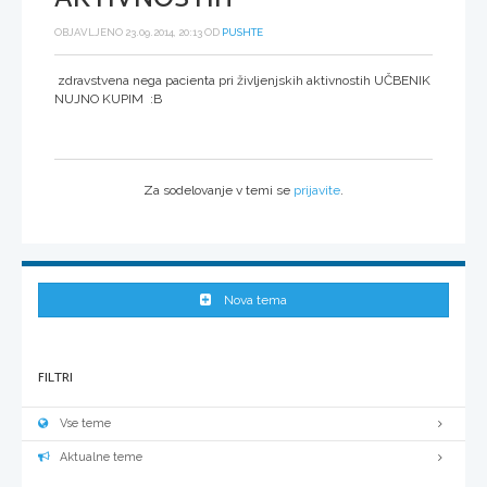
OBJAVLJENO 23.09.2014, 20:13 OD
PUSHTE
zdravstvena nega pacienta pri življenjskih aktivnostih UČBENIK
NUJNO KUPIM :B
Za sodelovanje v temi se
prijavite
.
Nova tema
FILTRI
Vse teme
Aktualne teme