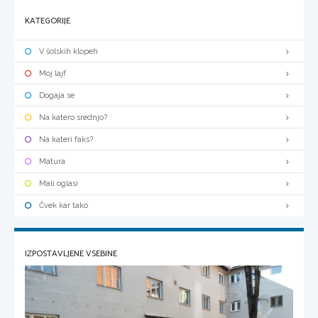
KATEGORIJE
V šolskih klopeh
Moj lajf
Dogaja se
Na katero srednjo?
Na kateri faks?
Matura
Mali oglasi
Čvek kar tako
IZPOSTAVLJENE VSEBINE