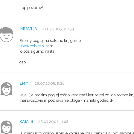
Lep pozdrav!
MRAVLJA
27.07.2005, 09:54
Emmy poglej na spletno knjigarno
www.cobiss.si
, tam
jo bos sigurno nasla.
cao
EMMI
28.07.2005, 11:26
kaja :)ja prosim poglej točno kero maš ker se mi zdi da so tote knj
(naravoslovje in poznavanje blaga -marjeta godec. :P
KAJA_B
28.07.2005, 11:48
ja, mam js to knjigo, sicer je kopirana, pa upam da ni nič narobe 