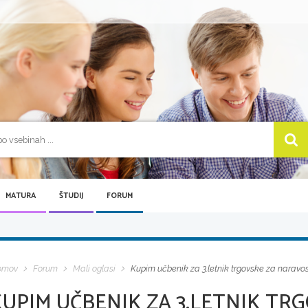
MATURA
ŠTUDIJ
FORUM
omov
Forum
Mali oglasi
Kupim učbenik za 3.letnik trgovske za naravo
KUPIM UČBENIK ZA 3.LETNIK TR