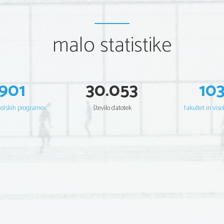
malo statistike
901
30.053
10
šolskih programov
število datotek
fakultet in viso