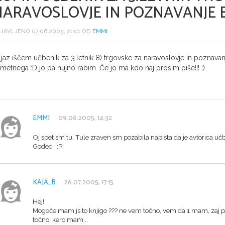
NARAVOSLOVJE IN POZNAVANJE 
JAVLJENO 07.06.2005, 21:01 OD
EMMI
 jaz iščem učbenik za 3.letnik 8) trgovske za naravoslovje in poznavanje
metnega :D jo pa nujno rabim. Če jo ma kdo naj prosim piše!!! ;)
EMMI
09.06.2005, 14:32
Oj spet sm tu. Tule zraven sm pozabila napista da je avtorica u
Godec. :P
KAJA_B
26.07.2005, 17:15
Hej!
Mogoče mam js to knjigo ??? ne vem točno, vem da 1 mam, zaj pa 
točno, kero mam...