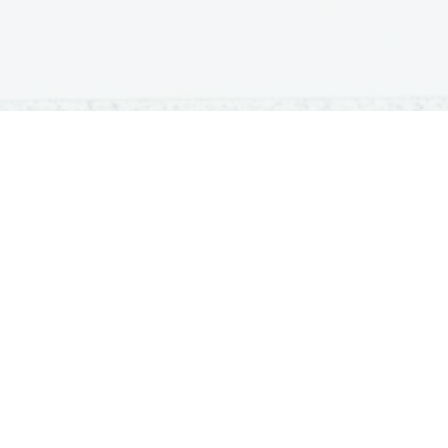
OSNOVNE ŠOLE
SREDNJE ŠOLE
M
Seznam osnovnih šol
Iskalnik SŠ programov
Sp
Osnovnošolski koledar
Srednje šole po regijah
Ma
Nacionalno preverjanje znanja
Vpis v srednje šole
Po
Tretji predmet NPZ
Srednješolski koledar
Vp
Dijaški domovi