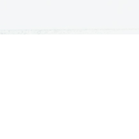
ATURA
ŠTUDIJ
lošna matura
Iskalnik študijskih programov
turitetni tečaj
Univerze
klicna matura
Fakultete in visoke šole
ogled v pole in ugovor
Višje šole
Razpisi za vpis