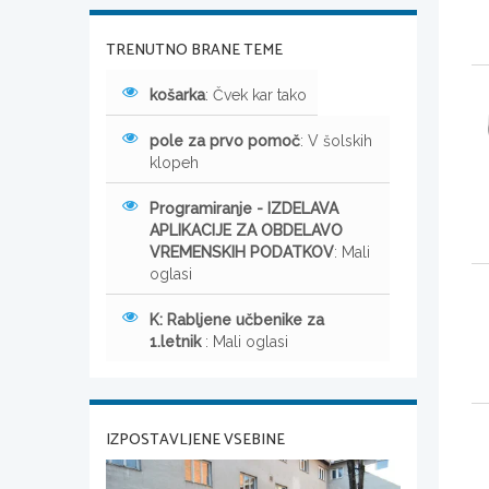
TRENUTNO BRANE TEME
košarka
: Čvek kar tako
pole za prvo pomoč
: V šolskih
klopeh
Programiranje - IZDELAVA
APLIKACIJE ZA OBDELAVO
VREMENSKIH PODATKOV
: Mali
oglasi
K: Rabljene učbenike za
1.letnik
: Mali oglasi
IZPOSTAVLJENE VSEBINE