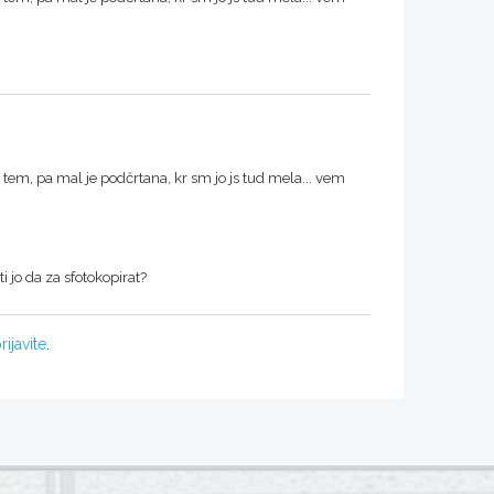
s tem, pa mal je podčrtana, kr sm jo js tud mela... vem
ti jo da za sfotokopirat?
rijavite
.