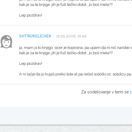
kak je za te knjige..jih je full težko dobit.. jo boš mela??
Lep pozdrav!
SHTRUKELJCHEK
13.05.2006, 19:46
ja, mam js to knjigo, sicer je kopirana, pa upam da ni nič narobe 
kak je za te knjige..jih je full težko dobit.. jo boš mela??
Lep pozdrav!
A ni lažje da jo kupiš preko šole al pa rečeš sošolki oz. sošolcu pa 
Za sodelovanje v temi se
p