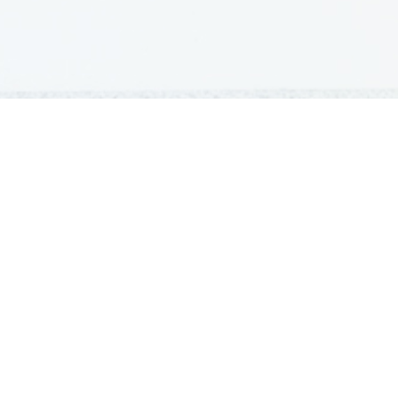
GRADIVA
Šolska gradiva
Pošlji datoteke
Seznam donatorjev
Najbolje ocenjena
Največkrat prenešena