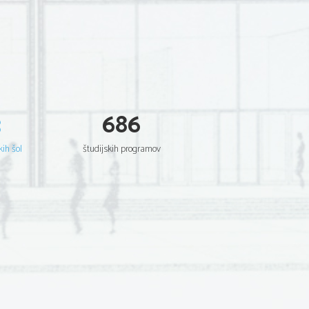
3
686
kih šol
študijskih programov