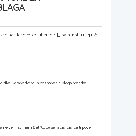
BLAGA
 blaga k nove so ful drage :|_ pa ni not u njej nič
čbenika Naravoslovje in poznavanje blaga Marjtka
ne vem al mam 2 al 3... če še rabiš, piši pa ti povem