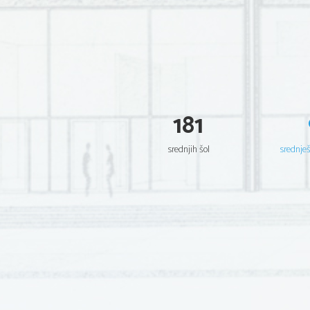
181
srednjih šol
srednje