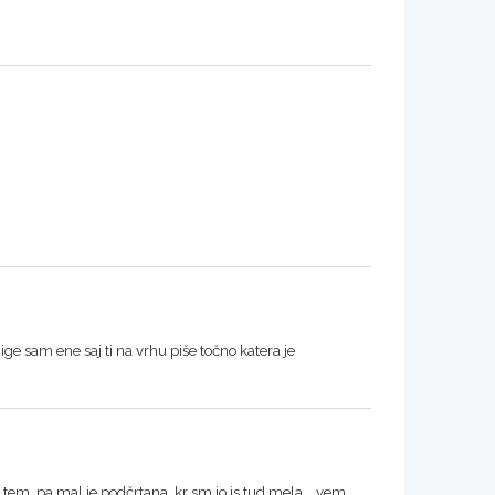
ige sam ene saj ti na vrhu piše točno katera je
s tem, pa mal je podčrtana, kr sm jo js tud mela... vem