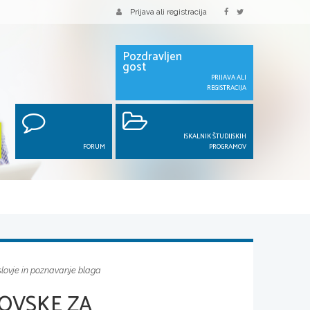
Prijava ali registracija
Pozdravljen
gost
PRIJAVA ALI
REGISTRACIJA
ISKALNIK ŠTUDIJSKIH
FORUM
PROGRAMOV
slovje in poznavanje blaga
GOVSKE ZA