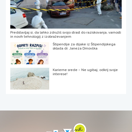
Predstavljaj si, da lahko združiš svojo strast do raziskovanja, varnosti
in novih tehnologij z izobraževanjem
Štipendije za dijake iz Štipendijskega
sklada dr. Janeza Drnovška
Karierne srede – Ne ugibaj, odkrij svoje
interese!