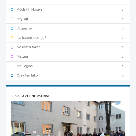
V šolskih klopeh
Moj lajf
Dogaja se
Na katero srednjo?
Na kateri faks?
Matura
Mali oglasi
Čvek kar tako
IZPOSTAVLJENE VSEBINE