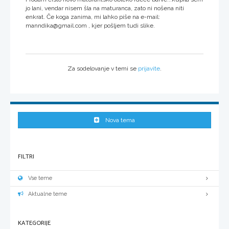
jo lani, vendar nisem šla na maturanca, zato ni nošena niti
enkrat. Če koga zanima, mi lahko piše na e-mail:
manndika@gmail.com , kjer pošljem tudi slike.
Za sodelovanje v temi se
prijavite
.
Nova tema
FILTRI
Vse teme
Aktualne teme
KATEGORIJE