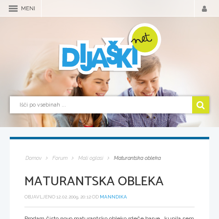
MENI
Domov
Forum
Mali oglasi
Maturantska obleka
MATURANTSKA OBLEKA
OBJAVLJENO 12.02.2009, 20:12 OD
MANNDIKA
Prodam čisto novo maturantsko obleko rdeče barve...kupila sem