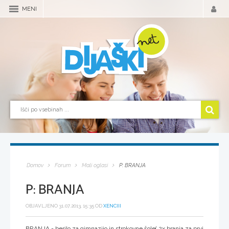
MENI
Domov
Forum
Mali oglasi
P: BRANJA
P: BRANJA
OBJAVLJENO 31.07.2013, 15:35 OD
XENCIII
BRANJA - berilo za gimnazijo in strokovne šole( 2x branja za prvi