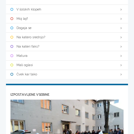
V šolskih klopeh
Moj lajf
Dogaja se
Na katero srednjo?
Na kateri faks?
Matura
Mali oglasi
Čvek kar tako
IZPOSTAVLJENE VSEBINE