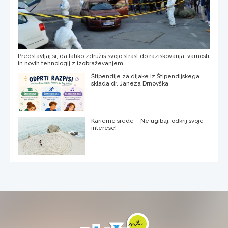
Predstavljaj si, da lahko združiš svojo strast do raziskovanja, varnosti
in novih tehnologij z izobraževanjem
Štipendije za dijake iz Štipendijskega
sklada dr. Janeza Drnovška
Karierne srede – Ne ugibaj, odkrij svoje
interese!