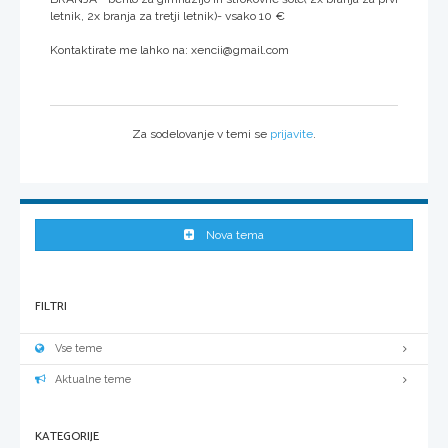
letnik, 2x branja za tretji letnik)- vsako 10 €
Kontaktirate me lahko na: xencii@gmail.com
Za sodelovanje v temi se
prijavite
.
Nova tema
FILTRI
Vse teme
Aktualne teme
KATEGORIJE