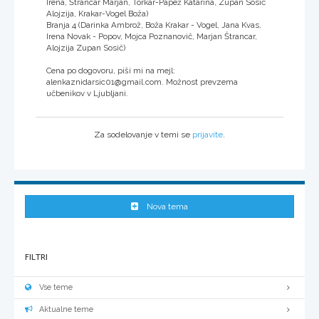
Irena, Štrancar Marjan, Torkar-Papež Katarina, Zupan Sosič
Alojzija, Krakar-Vogel Boža)
Branja 4 (Darinka Ambrož, Boža Krakar - Vogel, Jana Kvas,
Irena Novak - Popov, Mojca Poznanovič, Marjan Štrancar,
Alojzija Zupan Sosič)
Cena po dogovoru, piši mi na mejl:
alenkaznidarsic01@gmail.com. Možnost prevzema
učbenikov v Ljubljani.
Za sodelovanje v temi se
prijavite
.
Nova tema
FILTRI
Vse teme
Aktualne teme