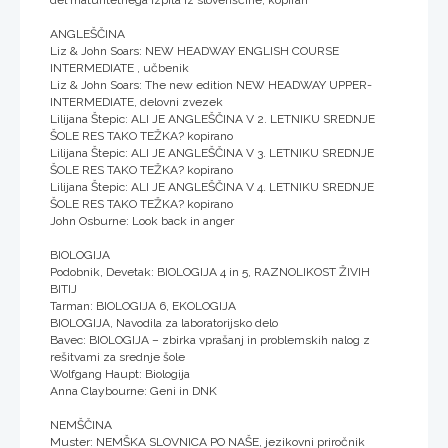
ANGLEŠČINA
Liz & John Soars: NEW HEADWAY ENGLISH COURSE
INTERMEDIATE , učbenik
Liz & John Soars: The new edition NEW HEADWAY UPPER-
INTERMEDIATE, delovni zvezek
Lilijana Štepic: ALI JE ANGLEŠČINA V 2. LETNIKU SREDNJE
ŠOLE RES TAKO TEŽKA? kopirano
Lilijana Štepic: ALI JE ANGLEŠČINA V 3. LETNIKU SREDNJE
ŠOLE RES TAKO TEŽKA? kopirano
Lilijana Štepic: ALI JE ANGLEŠČINA V 4. LETNIKU SREDNJE
ŠOLE RES TAKO TEŽKA? kopirano
John Osburne: Look back in anger
BIOLOGIJA
Podobnik, Devetak: BIOLOGIJA 4 in 5, RAZNOLIKOST ŽIVIH
BITIJ
Tarman: BIOLOGIJA 6, EKOLOGIJA
BIOLOGIJA, Navodila za laboratorijsko delo
Bavec: BIOLOGIJA – zbirka vprašanj in problemskih nalog z
rešitvami za srednje šole
Wolfgang Haupt: Biologija
Anna Claybourne: Geni in DNK
NEMŠČINA
Muster: NEMŠKA SLOVNICA PO NAŠE, jezikovni priročnik