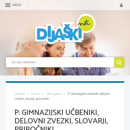
MENI
Domov
Forum
Mali oglasi
P: Gimnazijski učbeniki, delovni
zvezki, slovarji, priročniki
P: GIMNAZIJSKI UČBENIKI,
DELOVNI ZVEZKI, SLOVARJI,
PRIROČNIKI