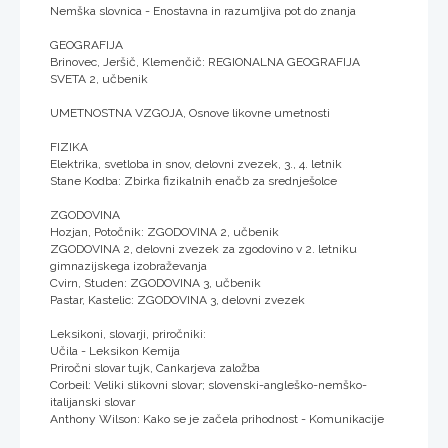
Nemška slovnica - Enostavna in razumljiva pot do znanja
GEOGRAFIJA
Brinovec, Jeršič, Klemenčič: REGIONALNA GEOGRAFIJA
SVETA 2, učbenik
UMETNOSTNA VZGOJA, Osnove likovne umetnosti
FIZIKA
Elektrika, svetloba in snov, delovni zvezek, 3., 4. letnik
Stane Kodba: Zbirka fizikalnih enačb za srednješolce
ZGODOVINA
Hozjan, Potočnik: ZGODOVINA 2, učbenik
ZGODOVINA 2, delovni zvezek za zgodovino v 2. letniku
gimnazijskega izobraževanja
Cvirn, Studen: ZGODOVINA 3, učbenik
Pastar, Kastelic: ZGODOVINA 3, delovni zvezek
Leksikoni, slovarji, priročniki:
Učila - Leksikon Kemija
Priročni slovar tujk, Cankarjeva založba
Corbeil: Veliki slikovni slovar; slovenski-angleško-nemško-
italijanski slovar
Anthony Wilson: Kako se je začela prihodnost - Komunikacije