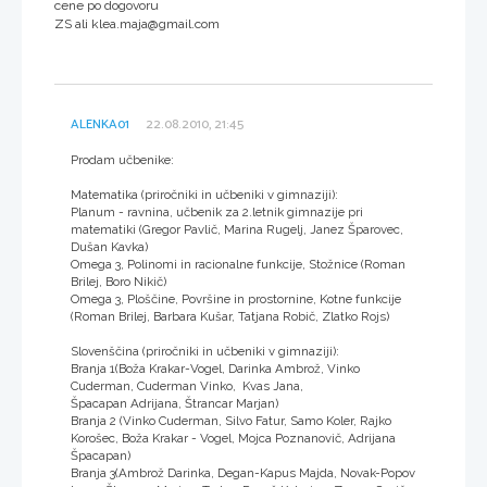
cene po dogovoru
ZS ali klea.maja@gmail.com
ALENKA01
22.08.2010, 21:45
Prodam učbenike:
Matematika (priročniki in učbeniki v gimnaziji):
Planum - ravnina, učbenik za 2.letnik gimnazije pri
matematiki (Gregor Pavlič, Marina Rugelj, Janez Šparovec,
Dušan Kavka)
Omega 3, Polinomi in racionalne funkcije, Stožnice (Roman
Brilej, Boro Nikič)
Omega 3, Ploščine, Površine in prostornine, Kotne funkcije
(Roman Brilej, Barbara Kušar, Tatjana Robič, Zlatko Rojs)
Slovenščina (priročniki in učbeniki v gimnaziji):
Branja 1(Boža Krakar-Vogel, Darinka Ambrož, Vinko
Cuderman, Cuderman Vinko, Kvas Jana,
Špacapan Adrijana, Štrancar Marjan)
Branja 2 (Vinko Cuderman, Silvo Fatur, Samo Koler, Rajko
Korošec, Boža Krakar - Vogel, Mojca Poznanovič, Adrijana
Špacapan)
Branja 3(Ambrož Darinka, Degan-Kapus Majda, Novak-Popov