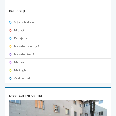
KATEGORIJE
V šolskih klopeh
Moj lajf
Dogaja se
Na katero srednjo?
Na kateri faks?
Matura
Mali oglasi
Čvek kar tako
IZPOSTAVLJENE VSEBINE