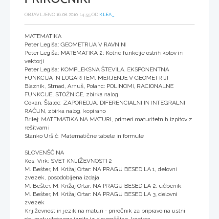
OBJAVLJENO 16.08.2010, 14:55 OD
KLEA_
MATEMATIKA
Peter Legiša: GEOMETRIJA V RAVNINI
Peter Legiša: MATEMATIKA 2: Kotne funkcije ostrih kotov in
vektorji
Peter Legiša: KOMPLEKSNA ŠTEVILA, EKSPONENTNA
FUNKCIJA IN LOGARITEM, MERJENJE V GEOMETRIJI
Blaznik, Strnad, Arnuš, Polanc: POLINOMI, RACIONALNE
FUNKCIJE, STOŽNICE, zbirka nalog
Cokan, Štalec: ZAPOREDJA. DIFERENCIALNI IN INTEGRALNI
RAČUN, zbirka nalog, kopirano
Brilej: MATEMATIKA NA MATURI, primeri maturitetnih izpitov z
rešitvami
Stanko Uršič: Matematične tabele in formule
SLOVENŠČINA
Kos, Virk: SVET KNJIŽEVNOSTI 2
M. Bešter, M. Križaj Ortar: NA PRAGU BESEDILA 1, delovni
zvezek, posodobljena izdaja
M. Bešter, M. Križaj Ortar: NA PRAGU BESEDILA 2, učbenik
M. Bešter, M. Križaj Ortar: NA PRAGU BESEDILA 3, delovni
zvezek
Književnost in jezik na maturi - priročnik za pripravo na ustni
del maturitetnega izpita iz slovenščine, kopiran