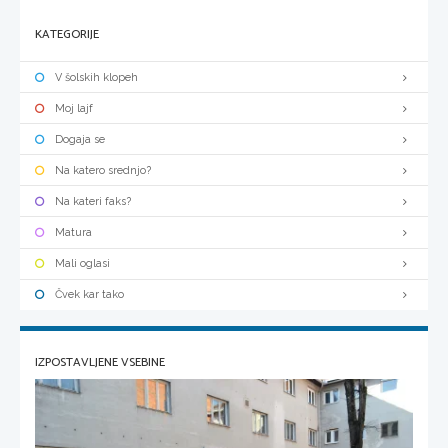
KATEGORIJE
V šolskih klopeh
Moj lajf
Dogaja se
Na katero srednjo?
Na kateri faks?
Matura
Mali oglasi
Čvek kar tako
IZPOSTAVLJENE VSEBINE