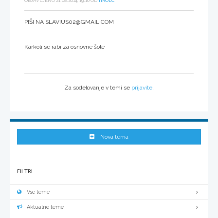
OBJAVLJENO 21.08.2014, 19:10 OD
TIROLC
PIŠI NA SLAVIUS02@GMAIL.COM
Karkoli se rabi za osnovne šole
Za sodelovanje v temi se
prijavite
.
Nova tema
FILTRI
Vse teme
Aktualne teme