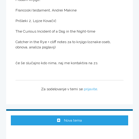
Francoski testament, Andrei Makine
Prišleki 2, Lojze Kovačič
The Curious Incident of a Dog in the Night-time
Catcher in the Rye + cliff notes za to knjigo (oznake oseb,
obnova, analiza poglavij)
če še slučajno kdo nima, naj me kontaktira na zs
Za sodelovanje v temi se
prijavite
.
Nova tema