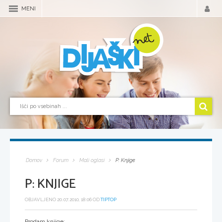
MENI
Domov
Forum
Mali oglasi
P: Knjige
P: KNJIGE
OBJAVLJENO 20.07.2010, 18:06 OD
TIPTOP
Prodam knjige: