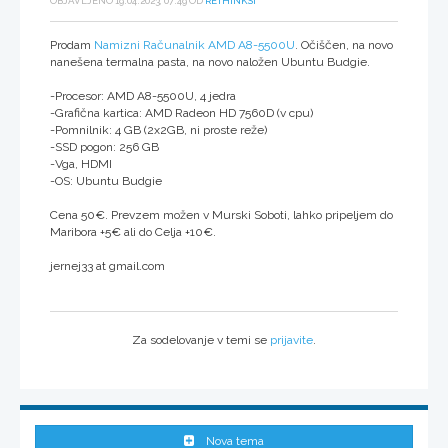
OBJAVLJENO 19.04.2023, 07:49 OD
RETHINKSI
Prodam
Namizni Računalnik AMD A8-5500U
. Očiščen, na novo
nanešena termalna pasta, na novo naložen Ubuntu Budgie.
-Procesor: AMD A8-5500U, 4 jedra
-Grafična kartica: AMD Radeon HD 7560D (v cpu)
-Pomnilnik: 4 GB (2x2GB, ni proste reže)
-SSD pogon: 256 GB
-Vga, HDMI
-OS: Ubuntu Budgie
Cena 50€. Prevzem možen v Murski Soboti, lahko pripeljem do
Maribora +5€ ali do Celja +10€.
jernej33 at gmail.com
Za sodelovanje v temi se
prijavite
.
Nova tema