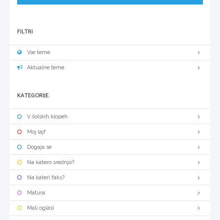
FILTRI
Vse teme
Aktualne teme
KATEGORIJE
V šolskih klopeh
Moj lajf
Dogaja se
Na katero srednjo?
Na kateri faks?
Matura
Mali oglasi