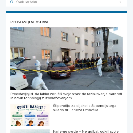
Čvek kar tako
IZPOSTAVLJENE VSEBINE
Predstavljaj si, da lahko združiš svojo strast do raziskovanja, varnosti
in novih tehnologij z izobraževanjem
Štipendije za dijake iz Štipendijskega
sklada dr. Janeza Drnovška
Karierne srede – Ne ugibaj, odkrij svoje