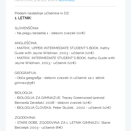
OBJAVLJENO 31.08.2012, 18:16 OD
BOLHA2012
Prodam naslednje učbenike in DZ:
1. LETNIK:
SLOVENŠČINA:
- Na pragu besedila 1 - delovni zvezek (10€)
ANGLEŠČINA:
- MATRIX, UPPER-INTERMEDIATE STUDENT'S BOOK, Kathy
Gude with Jayne Wildman, 2003 - učbenik (10€)
- MATRIX, INTERMEDIATE STUDENT'S BOOK, Kathy Gude with
Jayne Wildman, 2003 - učbenik (10€)
GEOGRAFIJA:
- Obča geografija - delovni zvezek in učbenik za 1. letnik
gimnazij(5€)
BIOLOGIJA:
- BIOLOGIJA ZA GIMNAZIJE, Tracey Greenwood (prevod
Bernarda Devetak), 2008 - delovni zvezek (10€)
- BIOLOGIJA ČLOVEKA, Peter Stušek , 2002 - učbenik (12€)
ZGODOVINA:
- STARE DOBE, ZGODOVINA ZA 1. LETNIK GIMNAZIJ, Stane
Berzelak 2003 - učbenik (8€)