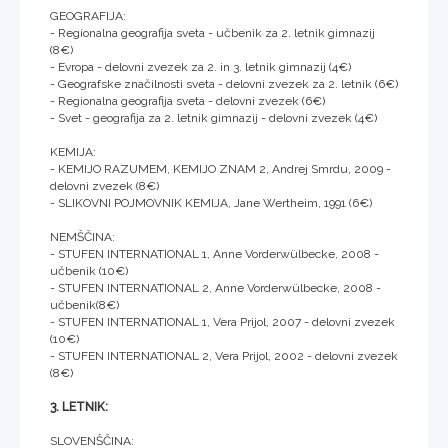
GEOGRAFIJA:
- Regionalna geografija sveta - učbenik za 2. letnik gimnazij
(8€)
- Evropa - delovni zvezek za 2. in 3. letnik gimnazij (4€)
- Geografske značilnosti sveta - delovni zvezek za 2. letnik (6€)
- Regionalna geografija sveta - delovni zvezek (6€)
- Svet - geografija za 2. letnik gimnazij - delovni zvezek (4€)
KEMIJA:
- KEMIJO RAZUMEM, KEMIJO ZNAM 2, Andrej Smrdu, 2009 -
delovni zvezek (8€)
- SLIKOVNI POJMOVNIK KEMIJA, Jane Wertheim, 1991 (6€)
NEMŠČINA:
- STUFEN INTERNATIONAL 1, Anne Vorderwülbecke, 2008 -
učbenik (10€)
- STUFEN INTERNATIONAL 2, Anne Vorderwülbecke, 2008 -
učbenik(8€)
- STUFEN INTERNATIONAL 1, Vera Prijol, 2007 - delovni zvezek
(10€)
- STUFEN INTERNATIONAL 2, Vera Prijol, 2002 - delovni zvezek
(8€)
3. LETNIK:
SLOVENŠČINA: