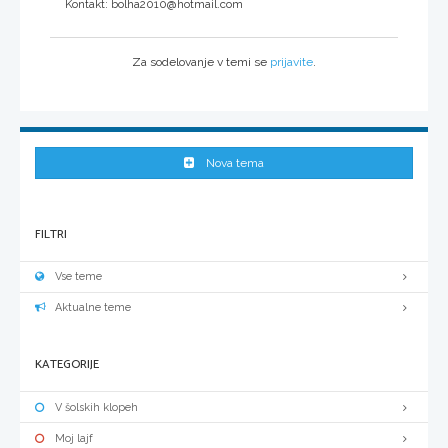
Kontakt: bolha2010@hotmail.com
Za sodelovanje v temi se
prijavite
.
Nova tema
FILTRI
Vse teme
Aktualne teme
KATEGORIJE
V šolskih klopeh
Moj lajf