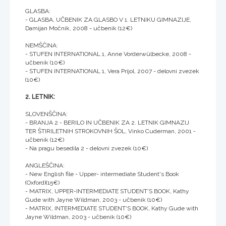
GLASBA:
- GLASBA, UČBENIK ZA GLASBO V 1. LETNIKU GIMNAZIJE,
Damijan Močnik, 2008 - učbenik (12€)
NEMŠČINA:
- STUFEN INTERNATIONAL 1, Anne Vorderwülbecke, 2008 -
učbenik (10€)
- STUFEN INTERNATIONAL 1, Vera Prijol, 2007 - delovni zvezek
(10€)
2. LETNIK:
SLOVENŠČINA:
- BRANJA 2 - BERILO IN UČBENIK ZA 2. LETNIK GIMNAZIJ
TER ŠTIRILETNIH STROKOVNIH ŠOL, Vinko Cuderman, 2001 -
učbenik (12€)
- Na pragu besedila 2 - delovni zvezek (10€)
ANGLEŠČINA:
- New English file - Upper- intermediate Student's Book
(Oxford)(15€)
- MATRIX, UPPER-INTERMEDIATE STUDENT'S BOOK, Kathy
Gude with Jayne Wildman, 2003 - učbenik (10€)
- MATRIX, INTERMEDIATE STUDENT'S BOOK, Kathy Gude with
Jayne Wildman, 2003 - učbenik (10€)