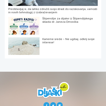
Predstavljaj si, da lahko združiš svojo strast do raziskovanja, varnosti
in novih tehnologij z izobraževanjem
Štipendije za dijake iz Štipendijskega
sklada dr. Janeza Drnovška
Karierne srede – Ne ugibaj, odkrij svoje
interese!