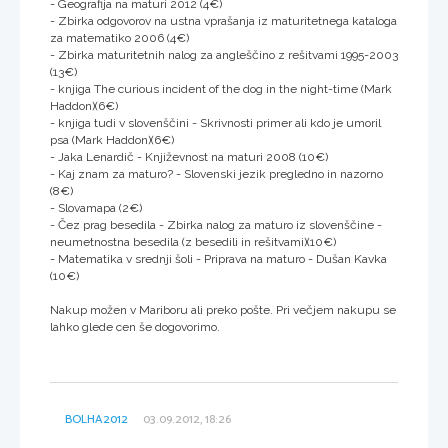
- Geografija na maturi 2012 (4€)
- Zbirka odgovorov na ustna vprašanja iz maturitetnega kataloga
za matematiko 2006 (4€)
- Zbirka maturitetnih nalog za angleščino z rešitvami 1995-2003
(13€)
- knjiga The curious incident of the dog in the night-time (Mark
Haddon)(6€)
- knjiga tudi v slovenščini - Skrivnosti primer ali kdo je umoril
psa (Mark Haddon)(6€)
- Jaka Lenardič - Književnost na maturi 2008 (10€)
- Kaj znam za maturo? - Slovenski jezik pregledno in nazorno
(8€)
- Slovamapa (2€)
- Čez prag besedila - Zbirka nalog za maturo iz slovenščine -
neumetnostna besedila (z besedili in rešitvami)(10€)
- Matematika v srednji šoli - Priprava na maturo - Dušan Kavka
(10€)
Nakup možen v Mariboru ali preko pošte. Pri večjem nakupu se
lahko glede cen še dogovorimo.
BOLHA2012
03.09.2012, 18:26