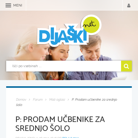
MENI
Domov
Forum
Mali oglasi
P: Prodam učbenike za srednjo
šolo
P: PRODAM UČBENIKE ZA
SREDNJO ŠOLO