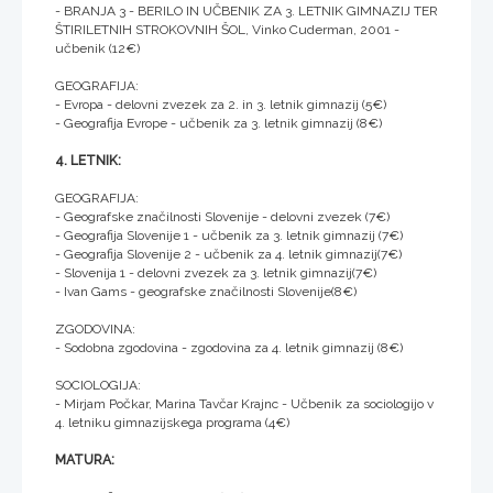
- BRANJA 3 - BERILO IN UČBENIK ZA 3. LETNIK GIMNAZIJ TER
ŠTIRILETNIH STROKOVNIH ŠOL, Vinko Cuderman, 2001 -
učbenik (12€)
GEOGRAFIJA:
- Evropa - delovni zvezek za 2. in 3. letnik gimnazij (5€)
- Geografija Evrope - učbenik za 3. letnik gimnazij (8€)
4. LETNIK:
GEOGRAFIJA:
- Geografske značilnosti Slovenije - delovni zvezek (7€)
- Geografija Slovenije 1 - učbenik za 3. letnik gimnazij (7€)
- Geografija Slovenije 2 - učbenik za 4. letnik gimnazij(7€)
- Slovenija 1 - delovni zvezek za 3. letnik gimnazij(7€)
- Ivan Gams - geografske značilnosti Slovenije(8€)
ZGODOVINA:
- Sodobna zgodovina - zgodovina za 4. letnik gimnazij (8€)
SOCIOLOGIJA:
- Mirjam Počkar, Marina Tavčar Krajnc - Učbenik za sociologijo v
4. letniku gimnazijskega programa (4€)
MATURA: