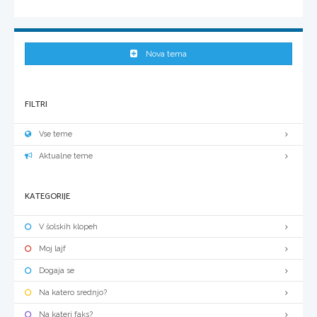
Nova tema
FILTRI
Vse teme
Aktualne teme
KATEGORIJE
V šolskih klopeh
Moj lajf
Dogaja se
Na katero srednjo?
Na kateri faks?