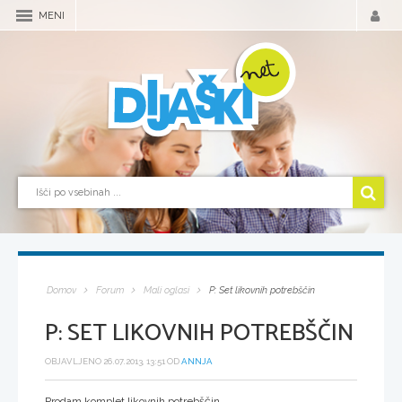
MENI
Domov
Forum
Mali oglasi
P: Set likovnih potrebščin
P: SET LIKOVNIH POTREBŠČIN
OBJAVLJENO 26.07.2013, 13:51 OD
ANNJA
Prodam komplet likovnih potrebščin.