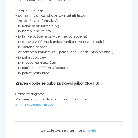
Komplet vsebuje:
- 4x risalni blok oz. skupaj 45 risalnih listov,
- 2x kolaž papir formata A4,
- 1x kolaž papir formata A3,
- 1x nerabljena paleta,
- 1x tanke voščene barvice (neuporabljene),
- 1x debele voščene barvice (rabljene, vendar so cele),
- 1x vodene barvice,
- 2x tempera barvice (že uporabljene, vendar niso prazne!),
- 1x paket čopičev,
- 1x modelirna masa Das,
- 1x lonček za čiščenje čopičev,
- 1x paket belih kred.
Zraven dobite še torbo za likovni pribor GRATIS!
Cena: po dogovoru.
Za zanimanje in ostale informacije pišite na:
amy.rakovec@gmail.com
Za sodelovanje v temi se
prijavite
.