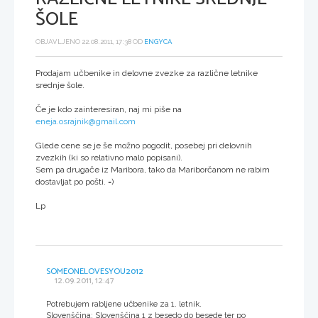
ŠOLE
OBJAVLJENO 22.08.2011, 17:38 OD
ENGYCA
Prodajam učbenike in delovne zvezke za različne letnike
srednje šole.
Če je kdo zainteresiran, naj mi piše na
eneja.osrajnik@gmail.com
Glede cene se je še možno pogodit, posebej pri delovnih
zvezkih (ki so relativno malo popisani).
Sem pa drugače iz Maribora, tako da Mariborčanom ne rabim
dostavljat po pošti. =)
Lp
SOMEONELOVESYOU2012
12.09.2011, 12:47
Potrebujem rabljene učbenike za 1. letnik.
Slovenščina: Slovenščina 1 z besedo do besede ter po