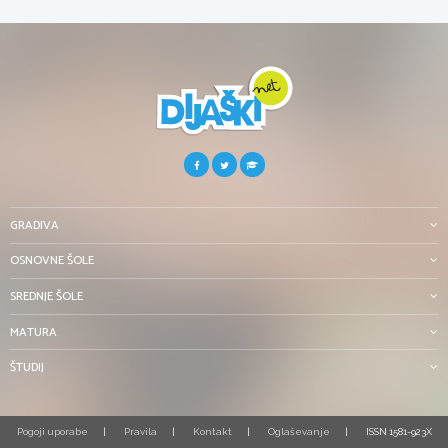
GRADIVA
OSNOVNE ŠOLE
SREDNJE ŠOLE
MATURA
ŠTUDIJ
Pogoji uporabe
Pravila
Kontakt
Oglaševanje
ISSN 1581-923X