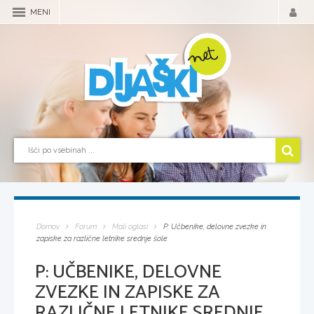
MENI
Domov
Forum
Mali oglasi
P: Učbenike, delovne zvezke in
zapiske za različne letnike srednje šole
P: UČBENIKE, DELOVNE
ZVEZKE IN ZAPISKE ZA
RAZLIČNE LETNIKE SREDNJE