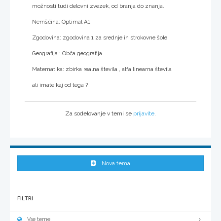
možnosti tudi delovni zvezek, od branja do znanja.
Nemščina: Optimal A1
Zgodovina: zgodovina 1 za srednje in strokovne šole
Geografija : Obča geografija
Matematika: zbirka realna števila , alfa linearna števila
ali imate kaj od tega ?
Za sodelovanje v temi se
prijavite
.
Nova tema
FILTRI
Vse teme