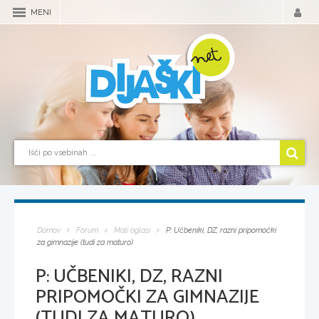
MENI
Domov
Forum
Mali oglasi
P: Učbeniki, DZ, razni pripomočki
za gimnazije (tudi za maturo)
P: UČBENIKI, DZ, RAZNI
PRIPOMOČKI ZA GIMNAZIJE
(TUDI ZA MATURO)