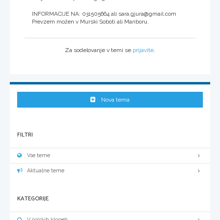
INFORMACIJE NA: 031505664 ali sara.gjura@gmail.com
Prevzem možen v Murski Soboti ali Mariboru.
Za sodelovanje v temi se
prijavite
.
Nova tema
FILTRI
Vse teme
Aktualne teme
KATEGORIJE
V šolskih klopeh