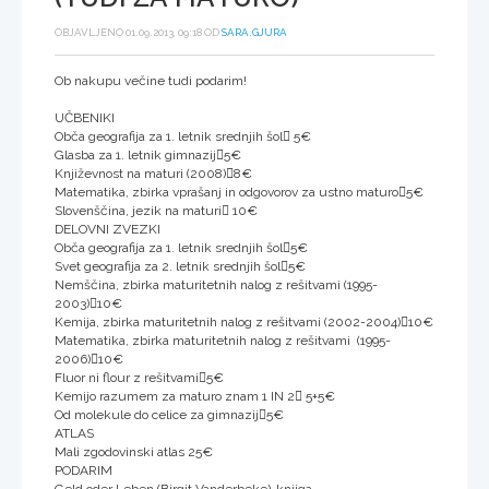
OBJAVLJENO 01.09.2013, 09:18 OD
SARA.GJURA
Ob nakupu večine tudi podarim!
UČBENIKI
Obča geografija za 1. letnik srednjih šol 5€
Glasba za 1. letnik gimnazij5€
Književnost na maturi (2008)8€
Matematika, zbirka vprašanj in odgovorov za ustno maturo5€
Slovenščina, jezik na maturi 10€
DELOVNI ZVEZKI
Obča geografija za 1. letnik srednjih šol5€
Svet geografija za 2. letnik srednjih šol5€
Nemščina, zbirka maturitetnih nalog z rešitvami (1995-
2003)10€
Kemija, zbirka maturitetnih nalog z rešitvami (2002-2004)10€
Matematika, zbirka maturitetnih nalog z rešitvami (1995-
2006)10€
Fluor ni flour z rešitvami5€
Kemijo razumem za maturo znam 1 IN 2 5+5€
Od molekule do celice za gimnazij5€
ATLAS
Mali zgodovinski atlas 25€
PODARIM
Geld oder Leben (Birgit Vanderbeke)-knjiga