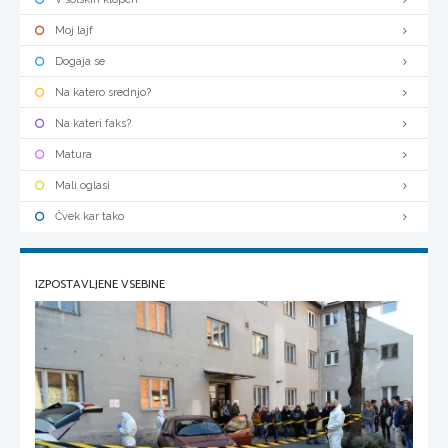
Moj lajf
Dogaja se
Na katero srednjo?
Na kateri faks?
Matura
Mali oglasi
Čvek kar tako
IZPOSTAVLJENE VSEBINE