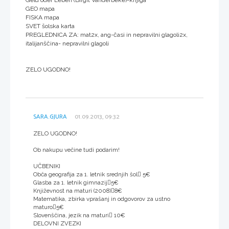
GEO mapa
FISKA mapa
SVET šolska karta
PREGLEDNICA ZA: mat2x, ang-časi in nepravilni glagoli2x,
italijanščina- nepravilni glagoli
ZELO UGODNO!
SARA.GJURA
01.09.2013, 09:32
ZELO UGODNO!
Ob nakupu večine tudi podarim!
UČBENIKI
Obča geografija za 1. letnik srednjih šol 5€
Glasba za 1. letnik gimnazij5€
Književnost na maturi (2008)8€
Matematika, zbirka vprašanj in odgovorov za ustno
maturo5€
Slovenščina, jezik na maturi 10€
DELOVNI ZVEZKI