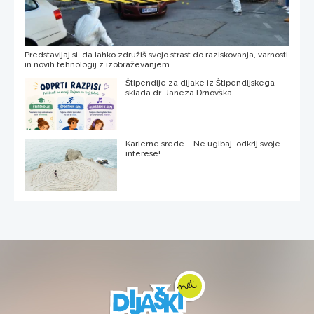
Predstavljaj si, da lahko združiš svojo strast do raziskovanja, varnosti
in novih tehnologij z izobraževanjem
Štipendije za dijake iz Štipendijskega
sklada dr. Janeza Drnovška
Karierne srede – Ne ugibaj, odkrij svoje
interese!