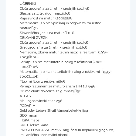
UČBENIKI
Obča geografija za 1. letnik srednjih šol 5€
Glasba za 1. letnik gimnazij5€
Književnost na maturi (2008)8€
Matematika, zbirka vprašanj in odgovorov za ustno
maturo5€
Slovenščina, jezik na maturi 10€
DELOVNI ZVEZKI
Obča geografija za 1. letnik srednjih šol5€
Svet geografija za 2. letnik srednjih šol5€
Nemščina, zbirka maturitetnih nalog z rešitvami (1995-
2003)10€
Kemija, zbirka maturitetnih nalog z rešitvami (2002-
2004)10€
Matematika, zbirka maturitetnih nalog z rešitvami (1995-
2006)10€
Fluor ni flour z rešitvami5€
Kemijo razumem za maturo znam 1 IN 2 5+5€
Od molekule do celice za gimnazij5€
ATLAS
Mali zgodovinski atlas 25€
PODARIM
Geld oder Leben (Birgit Vanderbeke)-knjiga
GEO mapa
FISKA mapa
SVET šolska karta
PREGLEDNICA ZA: mat2x, ang-časi in nepravilni glagoli2x,
italijanščina- nepravilni glagoli