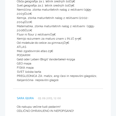
Obča geografija za 1. letnik srednjih šol5€
Svet geografija za 2. letnik srednjih šol5€
Nemščina, zbirka maturitetnih nalog z rešitvami (1995-
2003)10€
Kemija, zbirka maturitetnih nalog z rešitvami (2002-
2004)10€
Matematika, zbirka maturitetnih nalog z rešitvami (1995-
2006)10€
Fluor ni flour z rešitvami5€
Kemijo razumem za maturo znam 1 IN 2 5+5€
Od molekule do celice za gimnazij5€
ATLAS
Mali zgodovinski atlas 25€
PODARIM
Geld oder Leben (Birgit Vanderbeke)-knjiga
GEO mapa
FISKA mapa
SVET šolska karta
PREGLEDNICA ZA: mat2x, ang-časi in nepravilni glagoli2x,
italijanščina- nepravilni glagoli
SARA.GJURA
03.09.2013, 12:00
Ob nakupu večine tudi podarim!
ODLIČNO OHRANJENO IN NEPOPISANO!