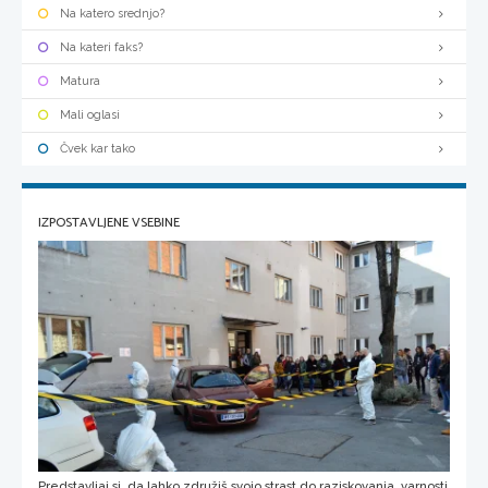
Na katero srednjo?
Na kateri faks?
Matura
Mali oglasi
Čvek kar tako
IZPOSTAVLJENE VSEBINE
Predstavljaj si, da lahko združiš svojo strast do raziskovanja, varnosti