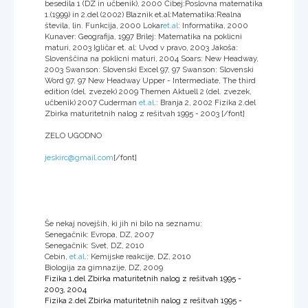
besedila 1 (DZ in učbenik), 2000 Čibej:Poslovna matematika
1.(1999) in 2.del (2002) Blaznik et.al:Matematika:Realna
števila, lin. Funkcija, 2000 Lokar
et.al
: Informatika, 2000
Kunaver: Geografija, 1997 Brilej: Matematika na poklicni
maturi, 2003 Igličar et. al: Uvod v pravo, 2003 Jakoša:
Slovenščina na poklicni maturi, 2004 Soars: New Headway,
2003 Swanson: Slovenski Excel 97, 97 Swanson: Slovenski
Word 97, 97 New Headway Upper - Intermediate, The third
edition (del. zvezek) 2009 Themen Aktuell 2 (del. zvezek,
učbenik) 2007 Cuderman
et.al
.: Branja 2, 2002 Fizika 2.del
Zbirka maturitetnih nalog z rešitvah 1995 - 2003
[/font]
ZELO UGODNO
jeskirc@gmail.com
[/font]
Še nekaj novejših, ki jih ni bilo na seznamu:
Senegačnik: Evropa, DZ, 2007
Senegačnik: Svet, DZ, 2010
Cebin,
et.al
.: Kemijske reakcije, DZ, 2010
Biologija za gimnazije, DZ, 2009
Fizika 1.del Zbirka maturitetnih nalog z rešitvah 1995 -
2003, 2004
Fizika 2.del Zbirka maturitetnih nalog z rešitvah 1995 -