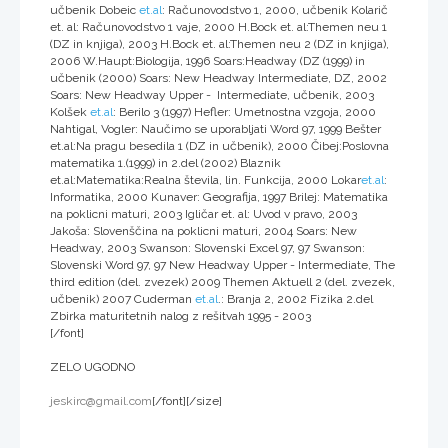
učbenik Dobeic
et.al
: Računovodstvo 1, 2000, učbenik Kolarič
et. al: Računovodstvo 1 vaje, 2000 H.Bock et. al:Themen neu 1
(DZ in knjiga), 2003 H.Bock et. al:Themen neu 2 (DZ in knjiga),
2006 W.Haupt:Biologija, 1996 Soars:Headway (DZ (1999) in
učbenik (2000) Soars: New Headway Intermediate, DZ, 2002
Soars: New Headway Upper - Intermediate, učbenik, 2003
Kolšek
et.al
: Berilo 3 (1997) Hefler: Umetnostna vzgoja, 2000
Nahtigal, Vogler: Naučimo se uporabljati Word 97, 1999 Bešter
et.al:Na pragu besedila 1 (DZ in učbenik), 2000 Čibej:Poslovna
matematika 1.(1999) in 2.del (2002) Blaznik
et.al:Matematika:Realna števila, lin. Funkcija, 2000 Lokar
et.al
:
Informatika, 2000 Kunaver: Geografija, 1997 Brilej: Matematika
na poklicni maturi, 2003 Igličar et. al: Uvod v pravo, 2003
Jakoša: Slovenščina na poklicni maturi, 2004 Soars: New
Headway, 2003 Swanson: Slovenski Excel 97, 97 Swanson:
Slovenski Word 97, 97 New Headway Upper - Intermediate, The
third edition (del. zvezek) 2009 Themen Aktuell 2 (del. zvezek,
učbenik) 2007 Cuderman
et.al
.: Branja 2, 2002 Fizika 2.del
Zbirka maturitetnih nalog z rešitvah 1995 - 2003
[/font]
ZELO UGODNO
jeskirc@gmail.com
[/font][/size]