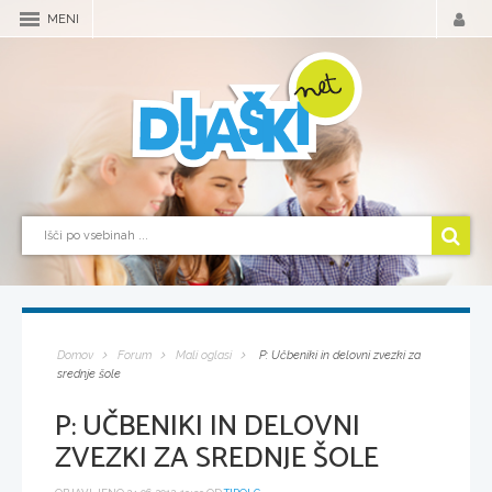
MENI
Domov
Forum
Mali oglasi
P: Učbeniki in delovni zvezki za
srednje šole
P: UČBENIKI IN DELOVNI
ZVEZKI ZA SREDNJE ŠOLE