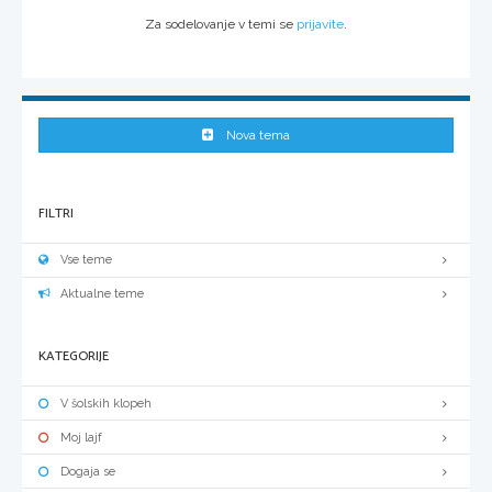
Za sodelovanje v temi se
prijavite
.
Nova tema
FILTRI
Vse teme
Aktualne teme
KATEGORIJE
V šolskih klopeh
Moj lajf
Dogaja se