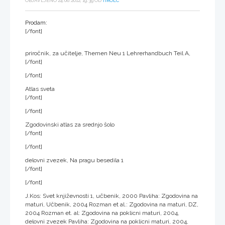
OBJAVLJENO 24.06.2012, 19:39 OD
TIROLC
Prodam:
[/font]
priročnik, za učitelje, Themen Neu 1 Lehrerhandbuch Teil A,
[/font]
[/font]
Atlas sveta
[/font]
[/font]
Zgodovinski atlas za srednjo šolo
[/font]
[/font]
delovni zvezek, Na pragu besedila 1
[/font]
[/font]
J.Kos: Svet književnosti 1, učbenik, 2000 Pavliha: Zgodovina na
maturi, Učbenik, 2004 Rozman et al.: Zgodovina na maturi, DZ,
2004 Rozman et. al: Zgodovina na poklicni maturi, 2004,
delovni zvezek Pavliha: Zgodovina na poklicni maturi, 2004,