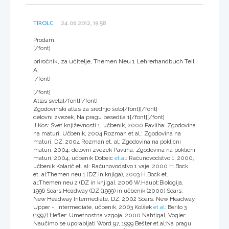
TIROLC
24.06.2012, 19:58
Prodam:
[/font]
priročnik, za učitelje, Themen Neu 1 Lehrerhandbuch Teil
A,
[/font]
[/font]
Atlas sveta
[/font]
[/font]
Zgodovinski atlas za srednjo šolo
[/font]
[/font]
delovni zvezek, Na pragu besedila 1
[/font]
[/font]
J.Kos: Svet književnosti 1, učbenik, 2000 Pavliha: Zgodovina
na maturi, Učbenik, 2004 Rozman et al.: Zgodovina na
maturi, DZ, 2004 Rozman et. al: Zgodovina na poklicni
maturi, 2004, delovni zvezek Pavliha: Zgodovina na poklicni
maturi, 2004, učbenik Dobeic
et.al
: Računovodstvo 1, 2000,
učbenik Kolarič et. al: Računovodstvo 1 vaje, 2000 H.Bock
et. al:Themen neu 1 (DZ in knjiga), 2003 H.Bock et.
al:Themen neu 2 (DZ in knjiga), 2006 W.Haupt:Biologija,
1996 Soars:Headway (DZ (1999) in učbenik (2000) Soars:
New Headway Intermediate, DZ, 2002 Soars: New Headway
Upper - Intermediate, učbenik, 2003 Kolšek
et.al
: Berilo 3
(1997) Hefler: Umetnostna vzgoja, 2000 Nahtigal, Vogler:
Naučimo se uporabljati Word 97, 1999 Bešter et.al:Na pragu