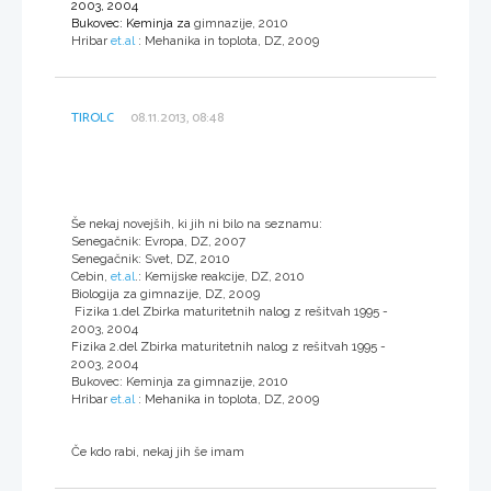
2003, 2004
Bukovec: Keminja za
gimnazije, 2010
Hribar
et.al
: Mehanika in toplota, DZ, 2009
TIROLC
08.11.2013, 08:48
Še nekaj novejših, ki jih ni bilo na seznamu:
Senegačnik: Evropa, DZ, 2007
Senegačnik: Svet, DZ, 2010
Cebin,
et.al
.: Kemijske reakcije, DZ, 2010
Biologija za gimnazije, DZ, 2009
Fizika 1.del Zbirka maturitetnih nalog z rešitvah 1995 -
2003, 2004
Fizika 2.del Zbirka maturitetnih nalog z rešitvah 1995 -
2003, 2004
Bukovec: Keminja za gimnazije, 2010
Hribar
et.al
: Mehanika in toplota, DZ, 2009
Če kdo rabi, nekaj jih še imam