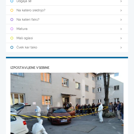
Dogaja se
Na katero srednjo?
Na kateri faks?
Matura
Mali oglasi
Čvek kar tako
IZPOSTAVLJENE VSEBINE