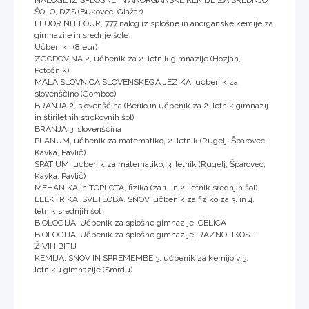
ŠOLO, DZS (Bukovec, Glažar)
FLUOR NI FLOUR, 777 nalog iz splošne in anorganske kemije za
gimnazije in srednje šole
Učbeniki: (8 eur)
ZGODOVINA 2, učbenik za 2. letnik gimnazije (Hozjan,
Potočnik)
MALA SLOVNICA SLOVENSKEGA JEZIKA, učbenik za
slovenščino (Gomboc)
BRANJA 2, slovenščina (Berilo in učbenik za 2. letnik gimnazij
in štiriletnih strokovnih šol)
BRANJA 3, slovenščina
PLANUM, učbenik za matematiko, 2. letnik (Rugelj, Šparovec,
Kavka, Pavlič)
SPATIUM, učbenik za matematiko, 3. letnik (Rugelj, Šparovec,
Kavka, Pavlič)
MEHANIKA in TOPLOTA, fizika (za 1. in 2. letnik srednjih šol)
ELEKTRIKA. SVETLOBA. SNOV, učbenik za fiziko za 3. in 4.
letnik srednjih šol
BIOLOGIJA, Učbenik za splošne gimnazije, CELICA
BIOLOGIJA, Učbenik za splošne gimnazije, RAZNOLIKOST
ŽIVIH BITIJ
KEMIJA. SNOV IN SPREMEMBE 3, učbenik za kemijo v 3.
letniku gimnazije (Smrdu)