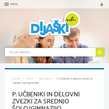
MENI
Domov
Forum
Mali oglasi
P: Učbeniki in delovni zvezki za
srednjo šolo/gimnazijo
P: UČBENIKI IN DELOVNI
ZVEZKI ZA SREDNJO
ŠOLO/GIMNAZIJO