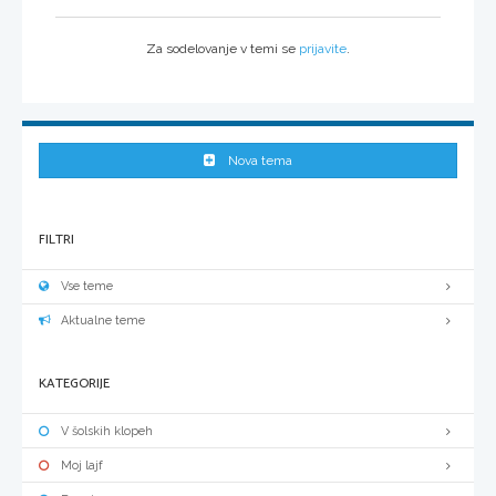
Za sodelovanje v temi se
prijavite
.
Nova tema
FILTRI
Vse teme
Aktualne teme
KATEGORIJE
V šolskih klopeh
Moj lajf