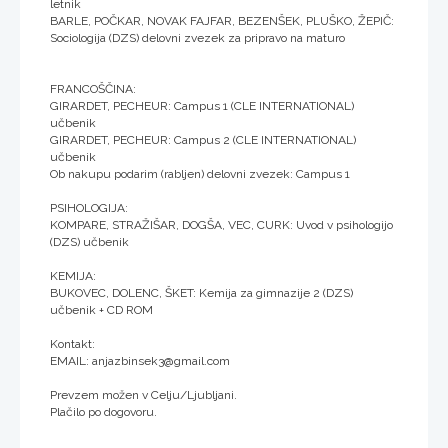
letnik
BARLE, POČKAR, NOVAK FAJFAR, BEZENŠEK, PLUŠKO, ŽEPIČ:
Sociologija (DZS) delovni zvezek za pripravo na maturo
FRANCOŠČINA:
GIRARDET, PECHEUR: Campus 1 (CLE INTERNATIONAL)
učbenik
GIRARDET, PECHEUR: Campus 2 (CLE INTERNATIONAL)
učbenik
Ob nakupu podarim (rabljen) delovni zvezek: Campus 1
PSIHOLOGIJA:
KOMPARE, STRAŽIŠAR, DOGŠA, VEC, CURK: Uvod v psihologijo
(DZS) učbenik
KEMIJA:
BUKOVEC, DOLENC, ŠKET: Kemija za gimnazije 2 (DZS)
učbenik + CD ROM
Kontakt:
EMAIL: anjazbinsek3@gmail.com
Prevzem možen v Celju/Ljubljani.
Plačilo po dogovoru.