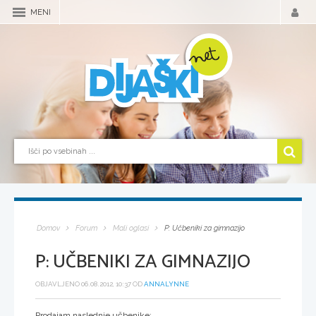
MENI
Domov
Forum
Mali oglasi
P: Učbeniki za gimnazijo
P: UČBENIKI ZA GIMNAZIJO
OBJAVLJENO 06.08.2012, 10:37 OD
ANNALYNNE
Prodajam naslednje učbenike: