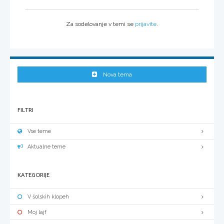
Za sodelovanje v temi se
prijavite
.
Nova tema
FILTRI
Vse teme
Aktualne teme
KATEGORIJE
V šolskih klopeh
Moj lajf