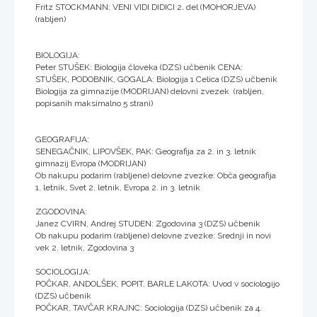
Fritz STOCKMANN: VENI VIDI DIDICI 2. del (MOHORJEVA)
(rabljen)
BIOLOGIJA:
Peter STUŠEK: Biologija človeka (DZS) učbenik CENA:
STUŠEK, PODOBNIK, GOGALA: Biologija 1 Celica (DZS) učbenik
Biologija za gimnazije (MODRIJAN) delovni zvezek (rabljen,
popisanih maksimalno 5 strani)
GEOGRAFIJA:
SENEGAČNIK, LIPOVŠEK, PAK: Geografija za 2. in 3. letnik
gimnazij Evropa (MODRIJAN)
Ob nakupu podarim (rabljene) delovne zvezke: Obča geografija
1. letnik, Svet 2. letnik, Evropa 2. in 3. letnik
ZGODOVINA:
Janez CVIRN, Andrej STUDEN: Zgodovina 3 (DZS) učbenik
Ob nakupu podarim (rabljene) delovne zvezke: Srednji in novi
vek 2. letnik, Zgodovina 3
SOCIOLOGIJA:
POČKAR, ANDOLŠEK, POPIT, BARLE LAKOTA: Uvod v sociologijo
(DZS) učbenik
POČKAR, TAVČAR KRAJNC: Sociologija (DZS) učbenik za 4.