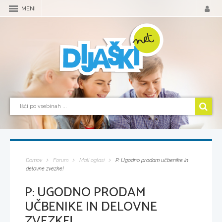
MENI
Domov
Forum
Mali oglasi
P: Ugodno prodam učbenike in
delovne zvezke!
P: UGODNO PRODAM
UČBENIKE IN DELOVNE
ZVEZKE!