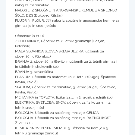
nalog za matematiko
NALOGE IZ SPLOŠNE IN ANORGANSKE KEMIJE ZA SREDNJO
ŠOLO, DZS (Bukovec, Glažar)
FLUOR NI FLOUR, 777 nalog iz splošne in anorganske kemije za
gimnazije in srednje šole
Učbeniki: (8 EUR)
ZGODOVINA 2, učbenik za 2. letnik gimnazije (Hozjan,
Potočnik)
MALA SLOVNICA SLOVENSKEGA JEZIKA, učbenik za
slovenščino (Gomboc)
BRANJA 2, slovenščina (Berilo in učbenik za 2. letnik gimnazij
in štiriletnih strokovnih šol)
BRANJA 3, slovenščina
PLANUM, učbenik za matematiko, 2. letnik (Rugelj, Šparovec,
Kavka, Pavlič)
SPATIUM, učbenik za matematiko, 3. letnik (Rugelj, Šparovec,
Kavka, Pavlič)
MEHANIKA in TOPLOTA, fizika (za 1. in 2. letnik srednjih šol)
ELEKTRIKA. SVETLOBA. SNOV, učbenik za fiziko za 3. in 4.
letnik srednjih šol
BIOLOGIJA, Učbenik za splošne gimnazije, CELICA
BIOLOGIJA, Učbenik za splošne gimnazije, RAZNOLIKOST
ŽIVIH BITIJ
KEMIJA. SNOV IN SPREMEMBE 3, učbenik za kemijo v 3.
letniku gimnazije (Smrdu)