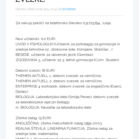
OBJAVLJENO 27.06.2013, 17:51 OD
EVOSINA
Za nakup pokliči na telefonsko številko 031725794, Julija.
Novi učbeniki: (10 EUR)
UVOD V PSIHOLOGIJO (Učbenik za psihologijo za gimnazije in
srednje tehniške oz. strokovne šole; Kompare, Stražišar …)
BESEDE, učbenik za slovenski jezik (Gomboc)
ZGODOVINA 3, učbenik za 3. letnik gimnazije (Cvirn, Studen)
Delovni zvezki: (8 EUR)
THEMEN AKTUELL 1, delovni zvezek za nemščino
THEMEN AKTUELL 2, delovni zvezek za nemščino
ENTERPRISE 4 workbook, delovni zvezek za angleščino (Evans,
Dooley)
BIOLOGIJA, Laboratorijsko delo (Smilja Pevec), delovni zvezek
za laboratorijske vaje pri biologiji
in: BIOLOGIJA, Navodila za laboratorijsko delo
Zbirke nalog: (5 EUR)
ANGLEŠČINA, zbirka maturitetnih nalog 1995-2003
REALNA ŠTEVILA, LINEARNA FUNKCIJA, Zbirka nalog za
srednje šole, matematika
OMEGA 2, Elementarne funkcije; Kompleksna števila, zbirka