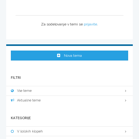
Za sodelovanje v temi se
prijavite
.
Nova tema
FILTRI
Vse teme
Aktualne teme
KATEGORIJE
V šolskih klopeh