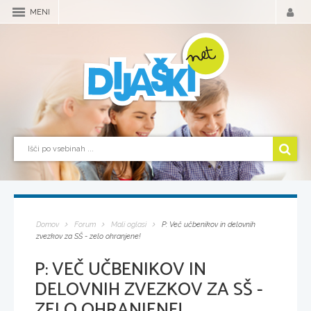
MENI
Domov
Forum
Mali oglasi
P: Več učbenikov in delovnih
zvezkov za SŠ - zelo ohranjene!
P: VEČ UČBENIKOV IN
DELOVNIH ZVEZKOV ZA SŠ -
ZELO OHRANJENE!