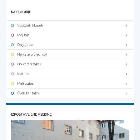
KATEGORIJE
V šolskih klopeh
Moj lajf
Dogaja se
Na katero srednjo?
Na kateri faks?
Matura
Mali oglasi
Čvek kar tako
IZPOSTAVLJENE VSEBINE