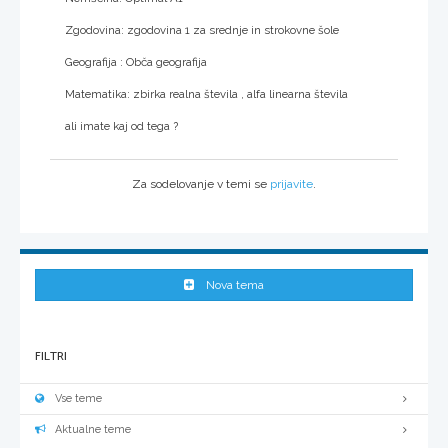
Zgodovina: zgodovina 1 za srednje in strokovne šole
Geografija : Obča geografija
Matematika: zbirka realna števila , alfa linearna števila
ali imate kaj od tega ?
Za sodelovanje v temi se
prijavite
.
Nova tema
FILTRI
Vse teme
Aktualne teme