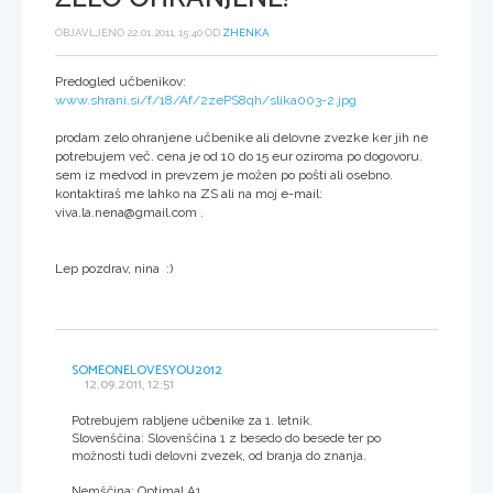
OBJAVLJENO 22.01.2011, 15:40 OD
ZHENKA
Predogled učbenikov:
www.shrani.si/f/18/Af/2zePS8qh/slika003-2.jpg
prodam zelo ohranjene učbenike ali delovne zvezke ker jih ne
potrebujem več. cena je od 10 do 15 eur oziroma po dogovoru.
sem iz medvod in prevzem je možen po pošti ali osebno.
kontaktiraš me lahko na ZS ali na moj e-mail:
viva.la.nena@gmail.com .
Lep pozdrav, nina :)
SOMEONELOVESYOU2012
12.09.2011, 12:51
Potrebujem rabljene učbenike za 1. letnik.
Slovenščina: Slovenščina 1 z besedo do besede ter po
možnosti tudi delovni zvezek, od branja do znanja.
Nemščina: Optimal A1