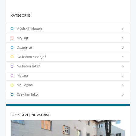
KATEGORIJE
V šolskih klopeh
Moj lajf
Dogaja se
Na katero srednjo?
Na kateri faks?
Matura
Mali oglasi
Čvek kar tako
IZPOSTAVLJENE VSEBINE