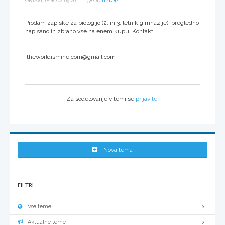
OBJAVLJENO 04.09.2011, 11:58 OD
TIPTOP
Prodam zapiske za biologijo (2. in 3. letnik gimnazije), pregledno
napisano in zbrano vse na enem kupu. Kontakt:
theworldismine.com@gmail.com
Za sodelovanje v temi se
prijavite
.
Nova tema
FILTRI
Vse teme
Aktualne teme