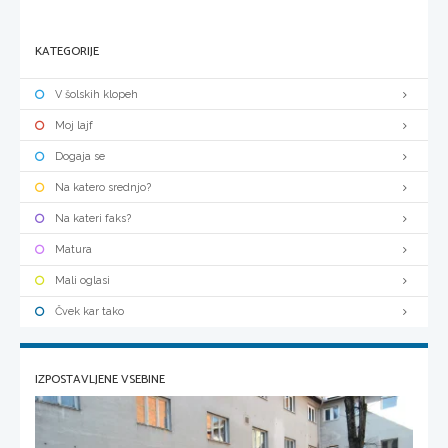
KATEGORIJE
V šolskih klopeh
Moj lajf
Dogaja se
Na katero srednjo?
Na kateri faks?
Matura
Mali oglasi
Čvek kar tako
IZPOSTAVLJENE VSEBINE