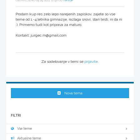
OBJAVLJENO 04.09.2011, 11:56 OD
TIPTOP
Prodam kup res zelo lepo narejenih zapiskov, zajete so vse
teme od 1.-4.letnika gimnazije, razlaga snovi, stari testi, ni da ni
:). Primerno tudi kot priprava za maturo.
Kontakt: jurgec.m@gmail.com
Za sodelovanje v temi se
prijavite
.
Nova tema
FILTRI
Vse teme
Aktualne teme