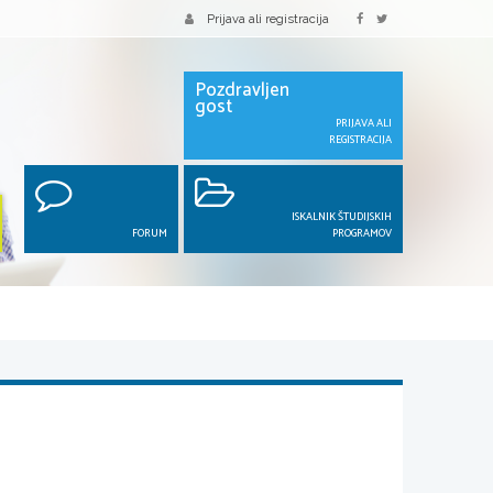
Prijava ali registracija
Pozdravljen
gost
PRIJAVA ALI
REGISTRACIJA
ISKALNIK ŠTUDIJSKIH
FORUM
PROGRAMOV