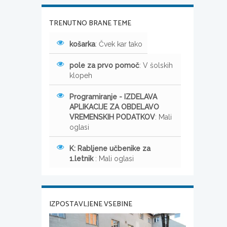
TRENUTNO BRANE TEME
košarka
: Čvek kar tako
pole za prvo pomoč
: V šolskih
klopeh
Programiranje - IZDELAVA
APLIKACIJE ZA OBDELAVO
VREMENSKIH PODATKOV
: Mali
oglasi
K: Rabljene učbenike za
1.letnik
: Mali oglasi
IZPOSTAVLJENE VSEBINE