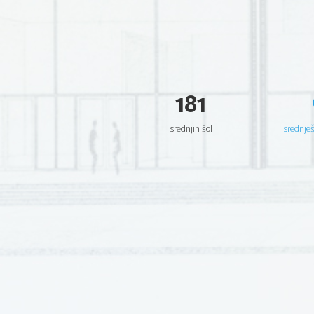
181
srednjih šol
srednje