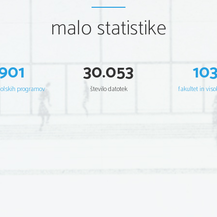
malo statistike
901
30.053
10
šolskih programov
število datotek
fakultet in viso