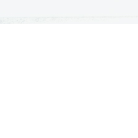
ATURA
ŠTUDIJ
lošna matura
Iskalnik študijskih programov
turitetni tečaj
Univerze
klicna matura
Fakultete in visoke šole
ogled v pole in ugovor
Višje šole
Razpisi za vpis