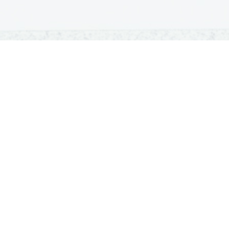
OSNOVNE ŠOLE
SREDNJE ŠOLE
M
Seznam osnovnih šol
Iskalnik SŠ programov
Sp
Osnovnošolski koledar
Srednje šole po regijah
Ma
Nacionalno preverjanje znanja
Vpis v srednje šole
Po
Tretji predmet NPZ
Srednješolski koledar
Vp
Dijaški domovi