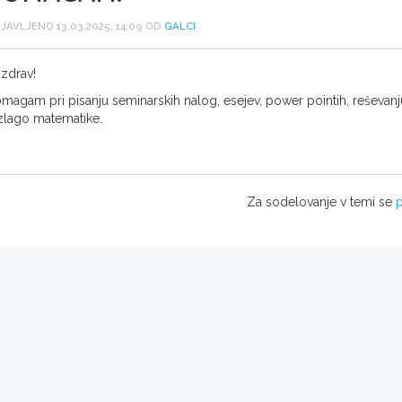
JAVLJENO 13.03.2025, 14:09 OD
GALCI
zdrav!
magam pri pisanju seminarskih nalog, esejev, power pointih, reševan
zlago matematike.
Za sodelovanje v temi se
p