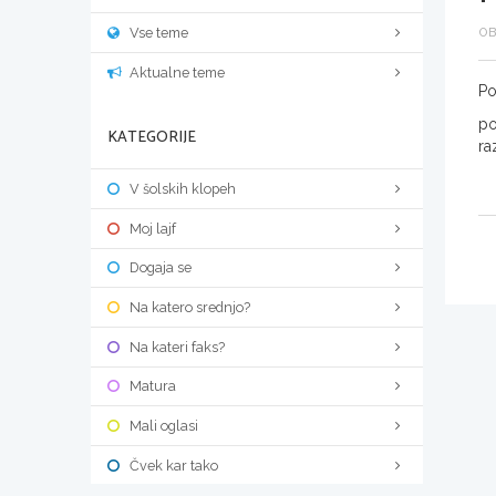
Vse teme
OB
Aktualne teme
Po
po
KATEGORIJE
ra
V šolskih klopeh
Moj lajf
Dogaja se
Na katero srednjo?
Na kateri faks?
Matura
Mali oglasi
Čvek kar tako