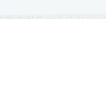
GRADIVA
Šolska gradiva
Pošlji datoteke
Seznam donatorjev
Najbolje ocenjena
Največkrat prenešena