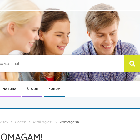
MATURA
ŠTUDIJ
FORUM
omov
Forum
Mali oglasi
Pomagam!
POMAGAM!