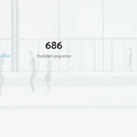
3
686
kih šol
študijskih programov