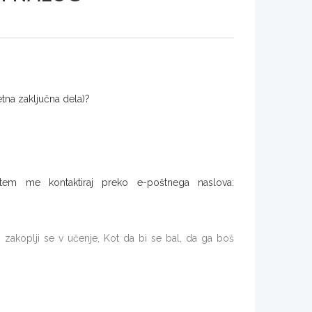
etna zaključna dela)?
tem me kontaktiraj preko e-poštnega naslova:
, zakoplji se v učenje,
K
ot da bi se bal,
da ga boš