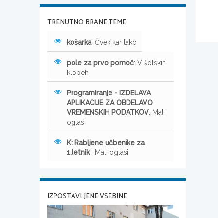
TRENUTNO BRANE TEME
košarka
: Čvek kar tako
pole za prvo pomoč
: V šolskih
klopeh
Programiranje - IZDELAVA
APLIKACIJE ZA OBDELAVO
VREMENSKIH PODATKOV
: Mali
oglasi
K: Rabljene učbenike za
1.letnik
: Mali oglasi
IZPOSTAVLJENE VSEBINE