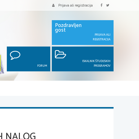
Prijava ali registracija
Pozdravljen
gost
PRIJAVA ALI
REGISTRACIJA
ISKALNIK ŠTUDIJSKIH
FORUM
PROGRAMOV
H NALOG