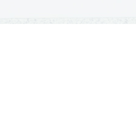
OSNOVNE ŠOLE
SREDNJE ŠOLE
M
Seznam osnovnih šol
Iskalnik SŠ programov
Sp
Osnovnošolski koledar
Srednje šole po regijah
Ma
Nacionalno preverjanje znanja
Vpis v srednje šole
Po
Tretji predmet NPZ
Srednješolski koledar
Vp
Dijaški domovi