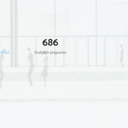
3
686
kih šol
študijskih programov