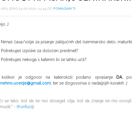
JAVLJENO 23.02.2020, 13:44 OD
POMAGAM TI
vijo
J
Nimaš časa/volje za pisanje zaključnih del (seminarsko delo, maturit
Potrebuješ izpiske za določen predmet?
Potrebuješ nekoga s katerim bi se lahko učil?
 kolikor je odgovor na katerokoli podano vprašanje
DA
, po
nehno.ucenje@gmail.com
, ter se dogovoriva o nadaljnjih korakih
J
či se tako, kot da še nisi dosegel cilja, kot da znanja še nisi osvojil
mudil." - (
Konfucij
)