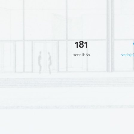
181
srednjih šol
srednje