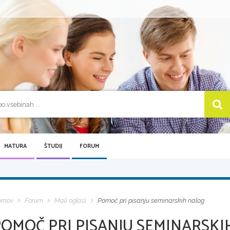
MATURA
ŠTUDIJ
FORUM
omov
Forum
Mali oglasi
Pomoč pri pisanju seminarskih nalog
POMOČ PRI PISANJU SEMINARSKI