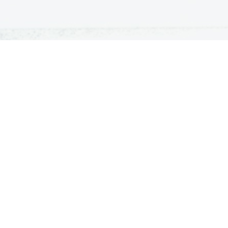
ATURA
ŠTUDIJ
lošna matura
Iskalnik študijskih programov
turitetni tečaj
Univerze
klicna matura
Fakultete in visoke šole
ogled v pole in ugovor
Višje šole
Razpisi za vpis