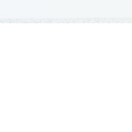
GRADIVA
Šolska gradiva
Pošlji datoteke
Seznam donatorjev
Najbolje ocenjena
Največkrat prenešena