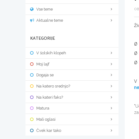
Vse teme
OB
Aktualne teme
Ži
KATEGORIJE
Ø
V šolskih klopeh
Ø
Ø
Moj lajf
Dogaja se
V
Na katero srednjo?
ne
Na kateri faks?
"U
Matura
za
Mali oglasi
Čvek kar tako