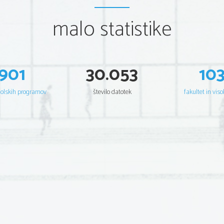
malo statistike
901
30.053
10
šolskih programov
število datotek
fakultet in viso