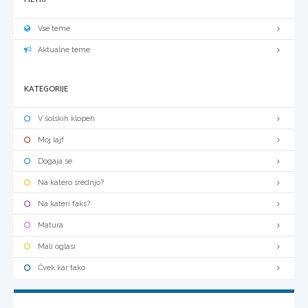
Vse teme
Aktualne teme
KATEGORIJE
V šolskih klopeh
Moj lajf
Dogaja se
Na katero srednjo?
Na kateri faks?
Matura
Mali oglasi
Čvek kar tako