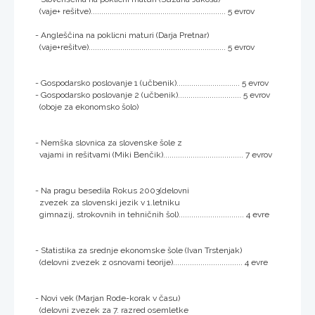
(vaje+ rešitve)................................................................ 5 evrov
- Angleščina na poklicni maturi (Darja Pretnar)
(vaje+rešitve)................................................................. 5 evrov
- Gospodarsko poslovanje 1 (učbenik).............................. 5 evrov
- Gospodarsko poslovanje 2 (učbenik).............................. 5 evrov
(oboje za ekonomsko šolo)
- Nemška slovnica za slovenske šole z
vajami in rešitvami (Miki Benčik)...................................... 7 evrov
- Na pragu besedila Rokus 2003(delovni
zvezek za slovenski jezik v 1.letniku
gimnazij, strokovnih in tehničnih šol)............................... 4 evre
- Statistika za srednje ekonomske šole (Ivan Trstenjak)
(delovni zvezek z osnovami teorije)................................. 4 evre
- Novi vek (Marjan Rode-korak v času)
(delovni zvezek za 7. razred osemletke