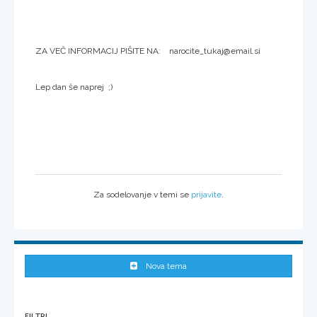
ZA VEČ INFORMACIJ PIŠITE NA: narocite_tukaj@email.si
Lep dan še naprej ;)
Za sodelovanje v temi se
prijavite
.
Nova tema
FILTRI