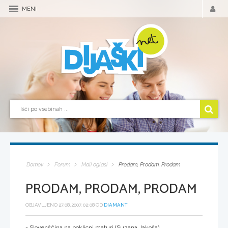
MENI
Domov
Forum
Mali oglasi
Prodam, Prodam, Prodam
PRODAM, PRODAM, PRODAM
OBJAVLJENO 27.08.2007, 02:08 OD
DIAMANT
- Slovenščina na poklicni maturi (Suzana Jakoša)