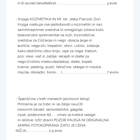
in 8.razred devetletke)..................................................... 3 evre
- Knjiga KOZMETIKA IN MI (dr. Jelka Franzot-Zor)
Knjiga vsebuje vse podrobnosti o kozmetiki in nas
samih(naprimer:sredstva ki omogočajo zdravo kožo,
bolezenske spremembe na koži, kozmetična
sredstva za čiščenje in nego obraza,lasje in
lasišče, nega oči, trepalnic, obrvi, ustnic, zobovja,
kako obdržimo vitko linijo, vaje za noge, trebuh,
prsi, roke, vrat in zatilje, recepti in diete za
nego (čistilno mleko,depilatorji, diete, kopeli,
kreme, peeling, pudri, tekočine, obloge in maske,
mazila, obkladki, toniki.....)............................................... 7 evrov
- Španščina v treh mesecih (jezikovni tečaj)
Primerna je za tiste, ki se želijo naučiti
osnovnih besed, samostalnike, glagole,
čase, pridevnike itd.......vmes so kratke naloge
in rešitve. (167 strani) POZOR KNJIGA NI ORIGINALNA
AMPAK FOTOKOPIRANA ZATO JE CENA
NIŽJA........................2,5 evra