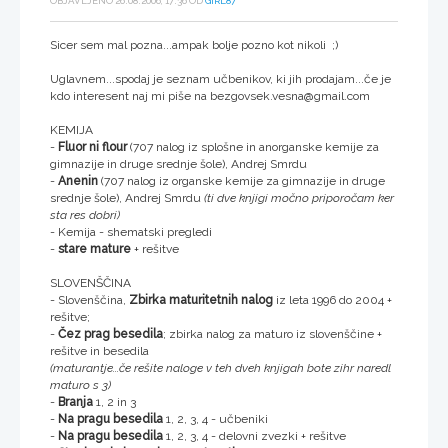
OBJAVLJENO 26.08.2006, 17:36 OD
GIRL87
Sicer sem mal pozna...ampak bolje pozno kot nikoli ;)
Uglavnem...spodaj je seznam učbenikov, ki jih prodajam...če je
kdo interesent naj mi piše na bezgovsek.vesna@gmail.com
KEMIJA
-
Fluor ni flour
(707 nalog iz splošne in anorganske kemije za
gimnazije in druge srednje šole), Andrej Smrdu
-
Anenin
(707 nalog iz organske kemije za gimnazije in druge
srednje šole), Andrej Smrdu
(ti dve knjigi močno priporočam ker
sta res dobri)
- Kemija - shematski pregledi
-
stare mature
+ rešitve
SLOVENŠČINA
- Slovenščina,
Zbirka maturitetnih nalog
iz leta 1996 do 2004 +
rešitve;
-
Čez prag besedila
; zbirka nalog za maturo iz slovenščine +
rešitve in besedila
(maturantje...če rešite naloge v teh dveh knjigah bote zihr naredl
maturo s 3)
-
Branja
1, 2 in 3
-
Na pragu besedila
1, 2, 3, 4 - učbeniki
-
Na pragu besedila
1, 2, 3, 4 - delovni zvezki + rešitve