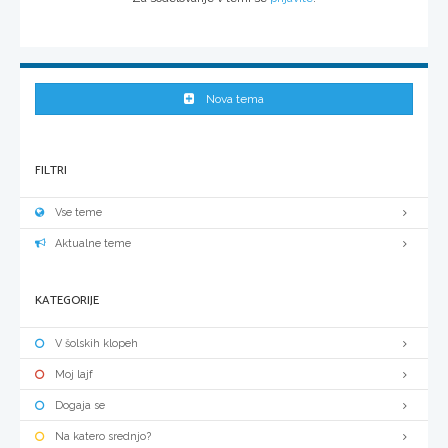
Nova tema
FILTRI
Vse teme
Aktualne teme
KATEGORIJE
V šolskih klopeh
Moj lajf
Dogaja se
Na katero srednjo?