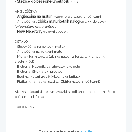
-
Stezice do besedne umetnosti
3 in 4
ANGLEŠČINA
-
Angleščina na maturi
: vzorci preizkusov z rešitvami
- Angleščina ;
zbirka maturitetnih nalog
od 1995 do 2003
(priporočam maturantom)
-
New Headway
delovni zvezek
OSTALO
- Slovenščina na poklicni maturi;
- Angleščina na poklicni maturi;
- Mehanika in toplota (zbirka nalog fizika za 1. in 2. letnik
srednjih šol)
- Biologija; Navodila za laboratorijsko delo;
- Biologija; Shematski pregledi
- Esej na maturi 2006 (Mladinska knjiga);
- Fizika, kinamatika, statika (Zbirka nalog z rešitvami);
Aja...vsi učbeniki, delovni zvezki so odlično ohranjeni....na željo
pošljem tudi fotke!
Lep pozdrav!
Za sodelovanje v temi se
prijavite
.