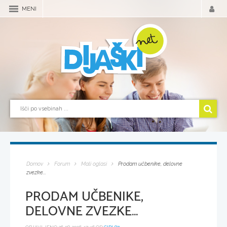
MENI
Domov
Forum
Mali oglasi
Prodam učbenike, delovne
zvezke...
PRODAM UČBENIKE,
DELOVNE ZVEZKE...