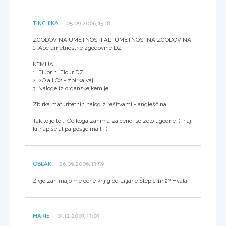
TINCHIKA
05.09.2006, 15:18
ZGODOVINA UMETNOSTI ALI UMETNOSTNA ZGODOVINA
1. Abc umetnostne zgodovine DZ
KEMIJA
1. Fluor ni Flour DZ
2. 2O ali O2 - zbirka vaj
3. Naloge iz organske kemije
Zbirka maturitetnih nalog z rešitvami - angleščina
Tak to je to... Če koga zanima za ceno, so zelo ugodne ;), naj
kr napiše al pa pošlje mail. ;)
OBLAK
26.09.2006, 13:59
Živjo zanimajo me cene knjig od Liljane Štepic 1in2? Hvala
MARIE
01.12.2007, 13:03