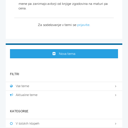
mene pa zanimajo avtorji od knjige zgodovina na maturi pa
cena.
Za sodelovanje v temi se
prijavite
.
Nova tema
FILTRI
Vse teme
Aktualne teme
KATEGORIJE
V šolskih klopeh