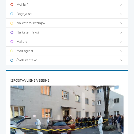
Moj lajf
Dogaja se
Na katero srednjo?
Na kateri faks?
Matura
Mali oglasi
Čvek kar tako
IZPOSTAVLJENE VSEBINE