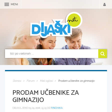
MENI
Domov
Forum
Mali oglasi
Prodam učbenike za gimnazijo
PRODAM UČBENIKE ZA
GIMNAZIJO
OBJAVLJENO 05.09.2006, 15:15 OD
TINCHIKA