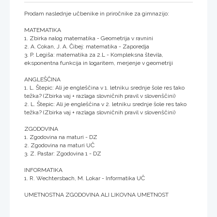
Prodam naslednje učbenike in priročnike za gimnazijo:
MATEMATIKA
1. Zbirka nalog matematika - Geometrija v ravnini
2. A. Cokan, J. A. Čibej: matematika - Zaporedja
3. P. Legiša: matematika za 2.L - Kompleksna števila,
eksponentna funkcija in logaritem, merjenje v geometriji
ANGLEŠČINA
1. L. Štepic: Ali je engleščina v 1. letniku srednje šole res tako
težka? (Zbirka vaj + razlaga slovničnih pravil v slovenščini)
2. L. Štepic: Ali je engleščina v 2. letniku srednje šole res tako
težka? (Zbirka vaj + razlaga slovničnih pravil v slovenščini)
ZGODOVINA
1. Zgodovina na maturi - DZ
2. Zgodovina na maturi UČ
3. Z. Pastar: Zgodovina 1 - DZ
INFORMATIKA
1. R. Wechtersbach, M. Lokar - Informatika UČ
UMETNOSTNA ZGODOVINA ALI LIKOVNA UMETNOST