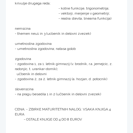
krivulje drugega reda;
- kotne funkcije, trigonometrija;
- vektorji, merjenje v geometriji;
- realna stevila, linearna funkcija)
nemscina
- themen neu1 in 3 (ucbenik in delovni zvezek)
umetnostna zgodovina
- umetnostna zgodovina; natasa golob
zgodovina
- zgodovina 1, za 1. letnik gimnazij (v. brodnik, r.a. jernejcic, z.
radonjic, t. urankar-dornik);
učbenik in delovni
- zgodovina 2, za 2. letnik gimnazij (a. hozjan, d. potocnik)
slovenscina
- na pragu besedila 1 in 2 (učbenik in delovni zvezek)
CENA: - ZBIRKE MATURITETNIH NALOG: VSAKA KNJIGA 4
EURA
- OSTALE KNJIGE OD 4 DO 8 EUROV