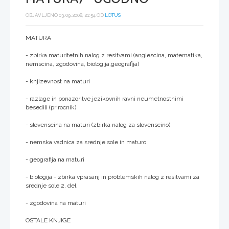
OBJAVLJENO 03.09.2008, 21:54 OD
LOTUS
MATURA
- zbirka maturitetnih nalog z resitvami (anglescina, matematika,
nemscina, zgodovina, biologija,geografija)
- knjizevnost na maturi
- razlage in ponazoritve jezikovnih ravni neumetnostnimi
besedili (prirocnik)
- slovenscina na maturi (zbirka nalog za slovenscino)
- nemska vadnica za srednje sole in maturo
- geografija na maturi
- biologija - zbirka vprasanj in problemskih nalog z resitvami za
srednje sole 2. del
- zgodovina na maturi
OSTALE KNJIGE