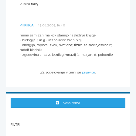
kupim takoj!
PIIIKIIICA
19.06.2009, 16:40
mene sam zanima kok stanejo naslednje knjige:
- biologija 4 in 5 - raznolikost zivih bitij
- energija, toplota, zvok, svetloba; fizika za srednjesolce 2;
rudolf kladnik
- zgodovina 2, za 2. letnik gimnazij (a. hozjan, d. potocnik)
Za sodelovanje v temi se
prijavite
.
Nova tema
FILTRI