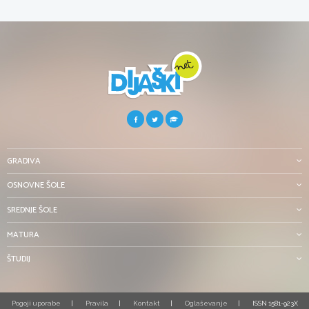
GRADIVA
OSNOVNE ŠOLE
SREDNJE ŠOLE
MATURA
ŠTUDIJ
Pogoji uporabe
Pravila
Kontakt
Oglaševanje
ISSN 1581-923X