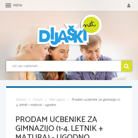
MENI
Domov
Forum
Mali oglasi
Prodam ucbenike za gimnazijo (1-
4. letnik + matura) - ugodno
PRODAM UCBENIKE ZA
GIMNAZIJO (1-4. LETNIK +
MATURA) - UGODNO