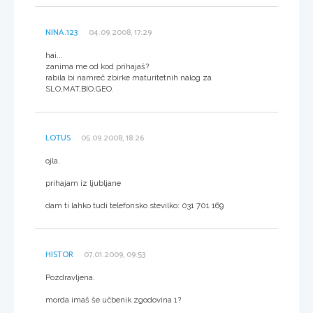
NINA.123
04.09.2008, 17:29
hai...
zanima me od kod prihajaš?
rabila bi namreč zbirke maturitetnih nalog za
SLO,MAT,BIO,GEO.
LOTUS
05.09.2008, 18:26
ojla.
prihajam iz ljubljane
dam ti lahko tudi telefonsko stevilko: 031 701 169
HISTOR
07.01.2009, 09:53
Pozdravljena.
morda imaš še učbenik zgodovina 1?