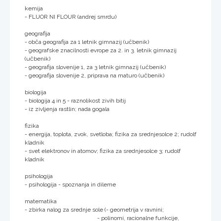
kemija
- FLUOR NI FLOUR (andrej smrdu)
geografija
- obča geografija za 1 letnik gimnazij (učbenik)
- geografske znacilnosti evrope za 2. in 3. letnik gimnazij
(učbenik)
- geografija slovenije 1, za 3 letnik gimnazij (učbenik)
- geografija slovenije 2, priprava na maturo (učbenik)
biologija
- biologija 4 in 5 - raznolikost zivih bitij
- iz zivljenja rastlin; nada gogala
fizika
- energija, toplota, zvok, svetloba; fizika za srednjesolce 2; rudolf
kladnik
- svet elektronov in atomov; fizika za srednjesolce 3; rudolf
kladnik
psihologija
- psihologija - spoznanja in dileme
matematika
- zbirka nalog za srednje sole (- geometrija v ravnini;
- polinomi, racionalne funkcije,