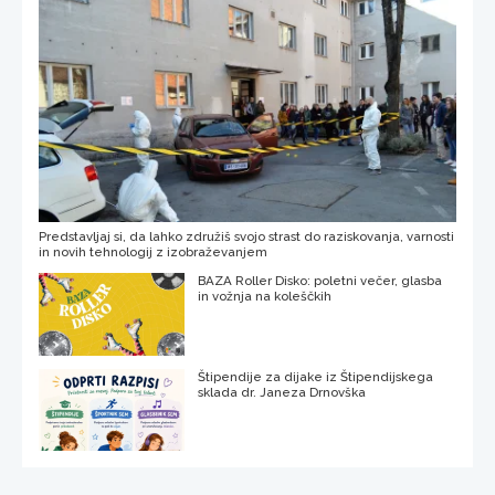
Predstavljaj si, da lahko združiš svojo strast do raziskovanja, varnosti
in novih tehnologij z izobraževanjem
BAZA Roller Disko: poletni večer, glasba
in vožnja na koleščkih
Štipendije za dijake iz Štipendijskega
sklada dr. Janeza Drnovška