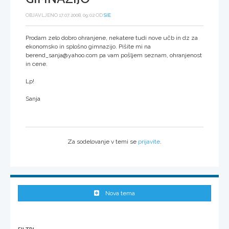
OBJAVLJENO 17.07.2008, 09:02 OD
SIE
Prodam zelo dobro ohranjene, nekatere tudi nove učb in dz za
ekonomsko in splošno gimnazijo. Pišite mi na
berend_sanja@yahoo.com pa vam pošljem seznam, ohranjenost
in cene.
Lp!
Sanja
Za sodelovanje v temi se
prijavite
.
Nova tema