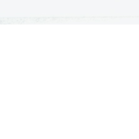
ATURA
ŠTUDIJ
lošna matura
Iskalnik študijskih programov
turitetni tečaj
Univerze
klicna matura
Fakultete in visoke šole
ogled v pole in ugovor
Višje šole
Razpisi za vpis