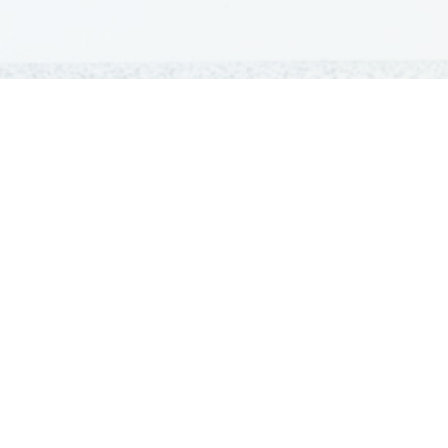
GRADIVA
Šolska gradiva
Pošlji datoteke
Seznam donatorjev
Najbolje ocenjena
Največkrat prenešena