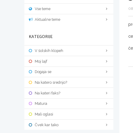
Vse teme
OB
Aktualne teme
p
KATEGORIJE
ce
če
V šolskih klopeh
Moj lajf
Dogaja se
Na katero srednjo?
Na kateri faks?
Matura
Mali oglasi
Čvek kar tako