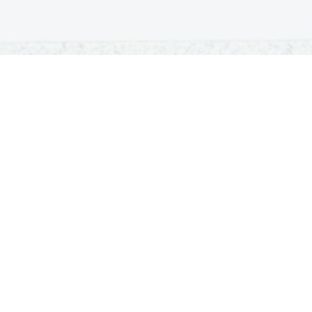
OSNOVNE ŠOLE
SREDNJE ŠOLE
M
Seznam osnovnih šol
Iskalnik SŠ programov
Sp
Osnovnošolski koledar
Srednje šole po regijah
Ma
Nacionalno preverjanje znanja
Vpis v srednje šole
Po
Tretji predmet NPZ
Srednješolski koledar
Vp
Dijaški domovi