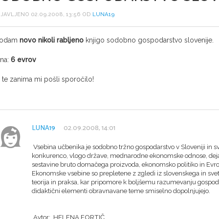
JAVLJENO 02.09.2008, 13:56 OD
LUNA19
rodam
novo nikoli rabljeno
knjigo sodobno gospodarstvo slovenije.
na:
6 evrov
 te zanima mi pošli sporočilo!
LUNA19
02.09.2008, 14:01
Vsebina učbenika je sodobno tržno gospodarstvo v Sloveniji in s
konkurenco, vlogo države, mednarodne ekonomske odnose, dejav
sestavine bruto domačega proizvoda, ekonomsko politiko in Evro
Ekonomske vsebine so prepletene z zgledi iz slovenskega in sve
teorija in praksa, kar pripomore k boljšemu razumevanju gospoda
didaktični elementi obravnavane teme smiselno dopolnjujejo.
Avtor: HELENA FORTIČ