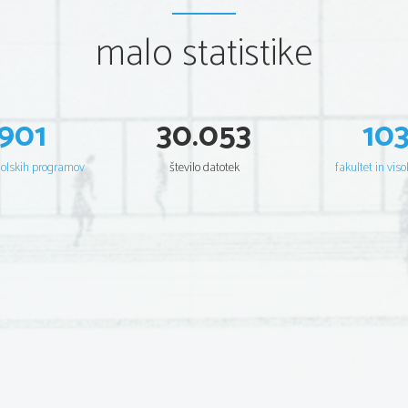
malo statistike
901
30.053
10
šolskih programov
število datotek
fakultet in viso