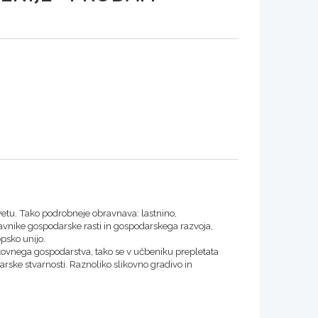
vetu. Tako podrobneje obravnava: lastnino,
nike gospodarske rasti in gospodarskega razvoja,
psko unijo.
tovnega gospodarstva, tako se v učbeniku prepletata
rske stvarnosti. Raznoliko slikovno gradivo in