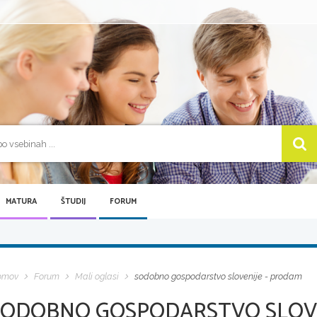
MATURA
ŠTUDIJ
FORUM
omov
Forum
Mali oglasi
sodobno gospodarstvo slovenije - prodam
SODOBNO GOSPODARSTVO SLOVE