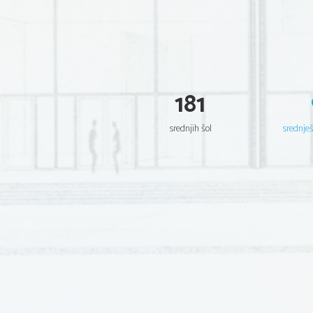
181
srednjih šol
srednje