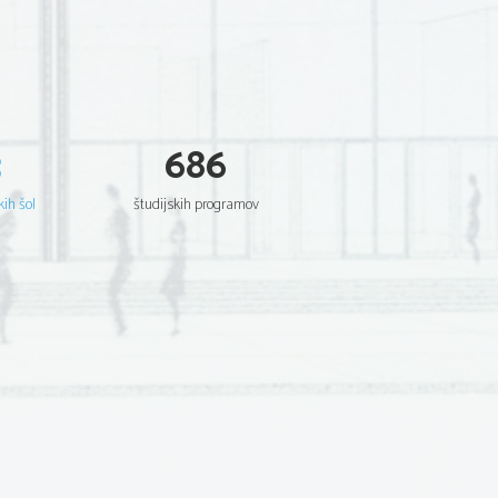
3
686
kih šol
študijskih programov