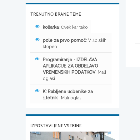
TRENUTNO BRANE TEME
košarka
: Čvek kar tako
pole za prvo pomoč
: V šolskih
klopeh
Programiranje - IZDELAVA
APLIKACIJE ZA OBDELAVO
VREMENSKIH PODATKOV
: Mali
oglasi
K: Rabljene učbenike za
1.letnik
: Mali oglasi
IZPOSTAVLJENE VSEBINE