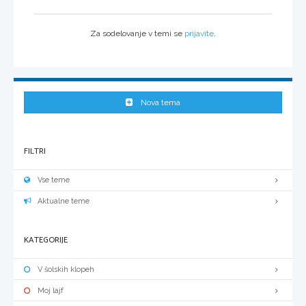
Za sodelovanje v temi se
prijavite
.
Nova tema
FILTRI
Vse teme
Aktualne teme
KATEGORIJE
V šolskih klopeh
Moj lajf