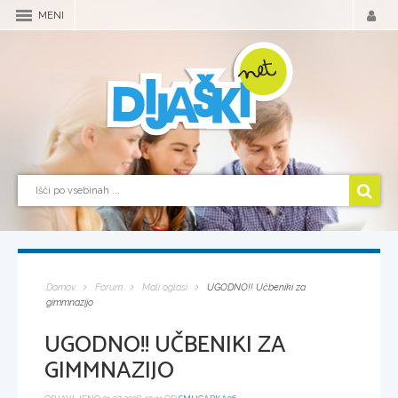
MENI
Domov
Forum
Mali oglasi
UGODNO!! Učbeniki za
gimmnazijo
UGODNO!! UČBENIKI ZA
GIMMNAZIJO