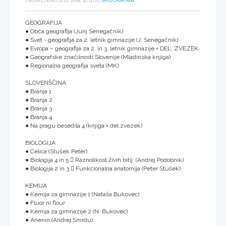
OBJAVLJENO 21.07.2008, 10:11 OD
SMUCARKA06
GEOGRAFIJA
● Obča geografija (Jurij Senegačnik)
● Svet - geografija za 2. letnik gimnazije (J. Senegačnik)
● Evropa – geografija za 2. in 3. letnik gimnazije + DEL. ZVEZEK
● Geografske značilnosti Slovenije (Mladinska knjiga)
● Regionalna geografija sveta (MK)
SLOVENŠČINA
● Branja 1
● Branja 2
● Branja 3
● Branja 4
● Na pragu besedila 4 (knjiga + del.zvezek)
BIOLOGIJA
● Celica (Stušek Peter)
● Biologija 4 in 5  Raznolikost živih bitij (Andrej Podobnik)
● Biologija 2 in 3  Funkcionalna anatomija (Peter Stušek)
KEMIJA
● Kemija za gimnazije 1 (Nataša Bukovec)
● Fluor ni flour
● Kemija za gimnazije 2 (N. Bukovec)
● Anenin (Andrej Smrdu)