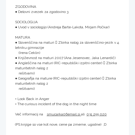
ZGODOVINA
● Delovni zvezek za zgodovino 3
SOCIOLOGIJA
● Uvod v sociologijo (Andreja Barte-Lakota, Mirjam Počkar)
MATURA
● Slovenščina na maturi  Zbirka nalog za slovenščino-jezik v 4.
letniku gimnazije
(Irena Ceklin)
● Književnost na maturi 2007 (Ana Jesenovec, Jaka Lenardič)
● Angleščina na maturi (RIC-republiški izpitni center)  Zbirka
maturitetnih nalog z
rešitvami)
● Geografija na mature (RIC-republiški izpitni center)  Zbirka
maturitetnih nalog z
rešitvami)
+ Look Back in Anger
+ The curious incident of the dog in the night time
Več informacij na
smucarka06email.si
ali
031 255 020
(PS:knjige so vse kot nove, cene pa zmerne, ugodne) ;D