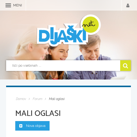
MENI
Domov
Forum
Mali oglasi
MALI OGLASI
Nova objava