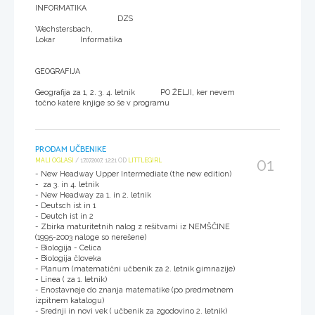
INFORMATIKA
DZS
Wechstersbach,
Lokar Informatika
GEOGRAFIJA
Geografija za 1, 2. 3. 4. letnik PO ŽELJI, ker nevem
točno katere knjige so še v programu
PRODAM UČBENIKE
01
MALI OGLASI
/ 17.07.2007, 12:21 OD
LITTLEGIRL
- New Headway Upper Intermediate (the new edition)
- za 3. in 4. letnik
- New Headway za 1. in 2. letnik
- Deutsch ist in 1
- Deutch ist in 2
- Zbirka maturitetnih nalog z rešitvami iz NEMŠČINE
(1995-2003 naloge so nerešene)
- Biologija - Celica
- Biologija človeka
- Planum (matematični učbenik za 2. letnik gimnazije)
- Linea ( za 1. letnik)
- Enostavneje do znanja matematike (po predmetnem
izpitnem katalogu)
- Srednji in novi vek ( učbenik za zgodovino 2. letnik)