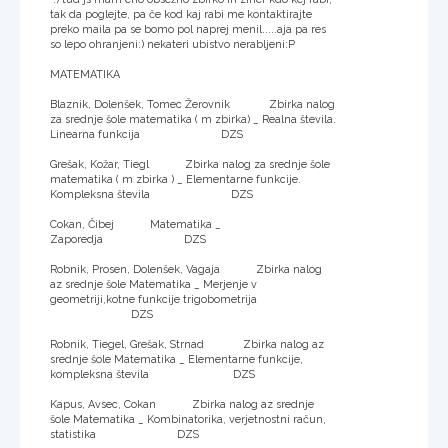
tak da poglejte, pa če kod kaj rabi me kontaktirajte
preko maila pa se bomo pol naprej menil.....aja pa res
so lepo ohranjeni:) nekateri ubistvo nerabljeni:P
MATEMATIKA
Blaznik, Dolenšek, Tomec Žerovnik Zbirka nalog
za srednje šole matematika ( m zbirka) _ Realna števila.
Linearna funkcija DZS
Grešak, Kožar, Tiegl Zbirka nalog za srednje šole
matematika ( m zbirka ) _ Elementarne funkcije.
Kompleksna števila DZS
Cokan, Čibej Matematika _
Zaporedja DZS
Robnik, Prosen, Dolenšek, Vagaja Zbirka nalog
az srednje šole Matematika _ Merjenje v
geometriji,kotne funkcije trigobometrija
DZS
Robnik, Tiegel, Grešak, Strnad Zbirka nalog az
srednje šole Matematika _ Elementarne funkcije,
kompleksna števila DZS
Kapus, Avsec, Cokan Zbirka nalog az srednje
šole Matematika _ Kombinatorika, verjetnostni račun,
statistika DZS