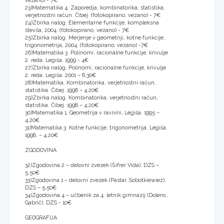
vezano) - 7€
23)Matematika 4. Zaporedja, kombinatorika, statistika,
verjetnostni račun. Čibej. (fotokopirano, vezano) - 7€
24)Zbirka nalog. Elementarne funkcije, kompleksna
števila, 2004. (fotokopirano, vezano) - 7€
25)Zbirka nalog. Merjenje v geometriji, kotne funkcije,
trigonometrija, 2004. (fotokopirano, vezano) -7€
26)Matematika 3. Polinomi, racionalne funkcije, krivulje
2. reda. Legiša. 1999 - 4€
27)Zbirka nalog. Polinomi, racionalne funkcije, krivulje
2. reda. Legiša. 2001 – 6,30€
28)Matematika. Kombinatorika, verjetnostni račun,
statistika. Čibej. 1998 – 4,20€
29)Zbirka nalog. Kombinatorika, verjetnostni račun,
statistika. Čibej. 1998 – 4,20€
30)Matematika 1, Geometrija v ravnini, Legiša. 1995 –
4,20€
31)Matematika 3. Kotne funkcije, trigonometrija, Legiša.
1998. – 4,20€
ZGODOVINA
32)Zgodovina 2 – delovni zvezek (Šifrer Vida), DZS –
5,50€
33)Zgodovina 1 – delovni zvezek (Pastar, Sobotkiewiez),
DZS – 5,50€
34)Zgodovina 4 – učbenik za 4. letnik gimnazij (Dolenc,
Gabrič), DZS - 10€
GEOGRAFIJA