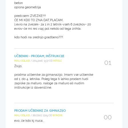
beton
opisna geometrija
predvsem ZVEZKE!!!!
ČE MI KDO TO ZNA DAT,PLAČAM.
1 evro na zvezek- za 1 in 2 letnik-vseh 6 zvezkov- 20
evrov-če mi res vsaj pol nekdo od tega zrihta.
kdo hodi na srednjo gradbeno???
UČBENIKI - PRODAM, INŠTRUKCIJE
01
MALI OGLASI
/ 27.04.2006, 15:37 OD
MPOLC
Živjo,
prodma učbenike za gimanazijo. Imam vse učbenike
od 1. do 4. letnika. Poleg tega ti lahko prodam tudi
zapiske za maturo, naloge za maturo ali nudim
inštrukcije iz slovenščine.
PRODAM UČBENIKE ZA GIMNAZIJO
00
MALI OGLASI
/ 28.07.2007, 23:09 OD
WINDIR
evo..če kdo kj nuca..