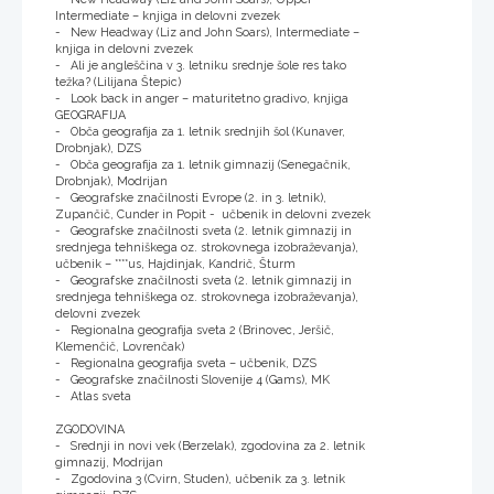
Intermediate – knjiga in delovni zvezek
- New Headway (Liz and John Soars), Intermediate –
knjiga in delovni zvezek
- Ali je angleščina v 3. letniku srednje šole res tako
težka? (Lilijana Štepic)
- Look back in anger – maturitetno gradivo, knjiga
GEOGRAFIJA
- Obča geografija za 1. letnik srednjih šol (Kunaver,
Drobnjak), DZS
- Obča geografija za 1. letnik gimnazij (Senegačnik,
Drobnjak), Modrijan
- Geografske značilnosti Evrope (2. in 3. letnik),
Zupančič, Cunder in Popit - učbenik in delovni zvezek
- Geografske značilnosti sveta (2. letnik gimnazij in
srednjega tehniškega oz. strokovnega izobraževanja),
učbenik – ****us, Hajdinjak, Kandrič, Šturm
- Geografske značilnosti sveta (2. letnik gimnazij in
srednjega tehniškega oz. strokovnega izobraževanja),
delovni zvezek
- Regionalna geografija sveta 2 (Brinovec, Jeršič,
Klemenčič, Lovrenčak)
- Regionalna geografija sveta – učbenik, DZS
- Geografske značilnosti Slovenije 4 (Gams), MK
- Atlas sveta
ZGODOVINA
- Srednji in novi vek (Berzelak), zgodovina za 2. letnik
gimnazij, Modrijan
- Zgodovina 3 (Cvirn, Studen), učbenik za 3. letnik