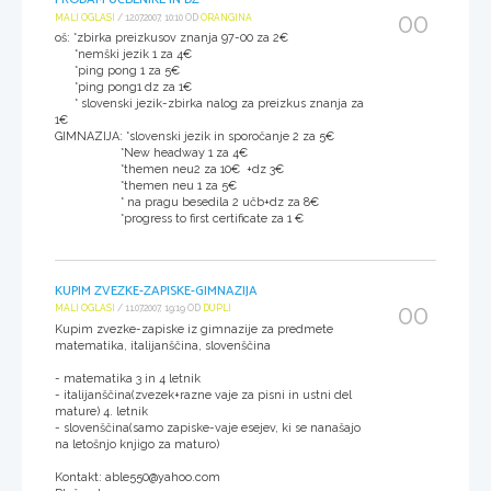
00
MALI OGLASI
/ 12.07.2007, 10:10 OD
ORANGINA
oš: *zbirka preizkusov znanja 97-00 za 2€
*nemški jezik 1 za 4€
*ping pong 1 za 5€
*ping pong1 dz za 1€
* slovenski jezik-zbirka nalog za preizkus znanja za
1€
GIMNAZIJA: *slovenski jezik in sporočanje 2 za 5€
*New headway 1 za 4€
*themen neu2 za 10€ +dz 3€
*themen neu 1 za 5€
* na pragu besedila 2 učb+dz za 8€
*progress to first certificate za 1 €
KUPIM ZVEZKE-ZAPISKE-GIMNAZIJA
00
MALI OGLASI
/ 11.07.2007, 19:19 OD
DUPLI
Kupim zvezke-zapiske iz gimnazije za predmete
matematika, italijanščina, slovenščina
- matematika 3 in 4 letnik
- italijanščina(zvezek+razne vaje za pisni in ustni del
mature) 4. letnik
- slovenščina(samo zapiske-vaje esejev, ki se nanašajo
na letošnjo knjigo za maturo)
Kontakt: able550@yahoo.com