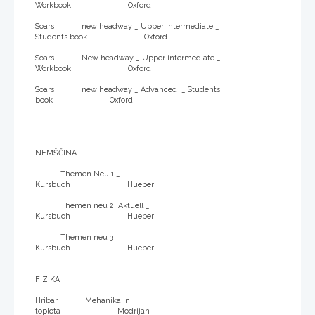
Workbook Oxford
Soars new headway _ Upper intermediate _
Students book Oxford
Soars New headway _ Upper intermediate _
Workbook Oxford
Soars new headway _ Advanced _ Students
book Oxford
NEMŠČINA
Themen Neu 1 _
Kursbuch Hueber
Themen neu 2 Aktuell _
Kursbuch Hueber
Themen neu 3 _
Kursbuch Hueber
FIZIKA
Hribar Mehanika in
toplota Modrijan