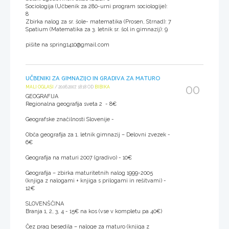
Sociologija (Učbenik za 280-urni program sociologije):
8
Zbirka nalog za sr. šole- matematika (Prosen, Strnad): 7
Spatium (Matematika za 3. letnik sr. šol in gimnazij): 9
pišite na spring1410@gmail.com
UČBENIKI ZA GIMNAZIJO IN GRADIVA ZA MATURO
00
MALI OGLASI
/ 20.06.2007, 18:18 OD
BIBIKA
GEOGRAFIJA
Regionalna geografija sveta 2 - 8€
Geografske značilnosti Slovenije -
Obča geografija za 1. letnik gimnazij – Delovni zvezek -
6€
Geografija na maturi 2007 (gradivo) - 10€
Geografija – zbirka maturitetnih nalog 1999-2005
(knjiga z nalogami + knjiga s prilogami in rešitvami) -
12€
SLOVENŠČINA
Branja 1, 2, 3, 4 - 15€ na kos (vse v kompletu pa 40€)
Čez prag besedila – naloge za maturo (knjiga z