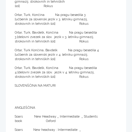
gimnazij, strokovnih in tehniških
šol] Rokus
Ortar, Turk, Končina Na pragu besedila 3
[učbenik za slovenski jezik v 3. letniku gimnazij,
strokovnih in tehniških šol] Rokus
Ortar, Turk, Bavdelk, Končina Na pragu besedila
3 [delovni zvezek za slov. jezik v 3. letniku gimnazij,
strokovnih in tehniških šol] Rokus
Ortar, Turk Končina, Bavdelk Na pragu besedila 4
[učbenik za slovenski jezik v 4. letniku gimnazij,
strokovnih in tehniških šol] Rokus
Ortar, Turk, Bavdelk, Končina Na pragu besedila
4 [delovni zvezek za slov. jezik v 4. letniku gimnazij,
strokovnih in tehniških šol] Rokus
SLOVENŠČINA NA MATURI
ANGLEŠČINA
Soars New Headway _ Intermediate _ Students
book Oxford
Soars New headway : Intermediate _