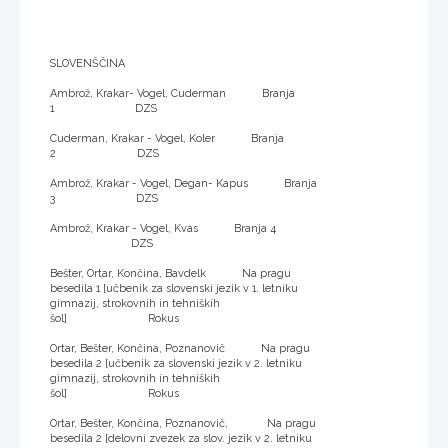
SLOVENŠČINA
Ambrož, Krakar- Vogel, Cuderman Branja
1 DZS
Cuderman, Krakar - Vogel, Koler Branja
2 DZS
Ambrož, Krakar - Vogel, Degan- Kapus Branja
3 DZS
Ambrož, Krakar - Vogel, Kvas Branja 4
DZS
Bešter, Ortar, Končina, Bavdelk Na pragu
besedila 1 [učbenik za slovenski jezik v 1. letniku
gimnazij, strokovnih in tehniških
šol] Rokus
Ortar, Bešter, Končina, Poznanovič Na pragu
besedila 2 [učbenik za slovenski jezik v 2. letniku
gimnazij, strokovnih in tehniških
šol] Rokus
Ortar, Bešter, Končina, Poznanovič, Na pragu
besedila 2 [delovni zvezek za slov. jezik v 2. letniku