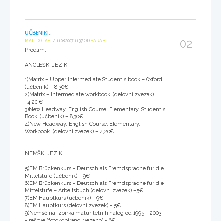
UČBENIKI..
02
MALI OGLASI
/ 11.08.2007, 11:37 OD
SARAH
Prodam:
ANGLEŠKI JEZIK
1)Matrix – Upper Intermediate Student's book – Oxford
(učbenik) – 8,30€
2)Matrix – Intermediate workbook. (delovni zvezek)
-4,20 €
3)New Headway. English Course. Elementary. Student's
Book. (učbenik) – 8,30€
4)New Headway. English Course. Elementary.
Workbook. (delovni zvezek) – 4,20€
NEMŠKI JEZIK
5)EM Brückenkurs – Deutsch als Fremdsprache für die
Mittelstufe (učbenik) - 9€
6)EM Brückenkurs – Deutsch als Fremdsprache für die
Mittelstufe – Arbeitsbuch (delovni zvezek) –5€
7)EM Hauptkurs (učbenik) - 9€
8)EM Hauptkurs (delovni zvezek) – 5€
9)Nemščina, zbirka maturitetnih nalog od 1995 – 2003,
+ rešitve (fotokopirano, vezano) - 6€