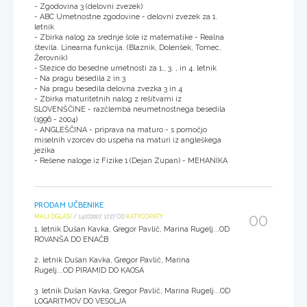
- Zgodovina 3 (delovni zvezek)
- ABC Umetnostne zgodovine - delovni zvezek za 1.
letnik
- Zbirka nalog za srednje šole iz matematike - Realna
števila. Linearna funkcija. (Blaznik, Dolenšek, Tomec,
Žerovnik)
- Stezice do besedne umetnosti za 1., 3. , in 4. letnik
- Na pragu besedila 2 in 3
- Na pragu besedila delovna zvezka 3 in 4
- Zbirka maturitetnih nalog z rešitvami iz
SLOVENŠČINE - razčlemba neumetnostnega besedila
(1996 - 2004)
- ANGLEŠČINA - priprava na maturo - s pomočjo
miselnih vzorcev do uspeha na maturi iz angleškega
jezika
- Rešene naloge iz Fizike 1 (Dejan Zupan) - MEHANIKA
PRODAM UČBENIKE
00
MALI OGLASI
/ 14.07.2007, 17:27 OD
KATYCOPATY
1. letnik Dušan Kavka, Gregor Pavlič, Marina Rugelj...OD
ROVANŠA DO ENAČB
2. letnik Dušan Kavka, Gregor Pavlič, Marina
Rugelj...OD PIRAMID DO KAOSA
3. letnik Dušan Kavka, Gregor Pavlič, Marina Rugelj...OD
LOGARITMOV DO VESOLJA