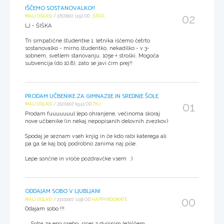
IŠČEMO SOSTANOVALKO!!
02
MALI OGLASI
/ 27.07.2007, 11:52 OD
_STAR_
LJ - ŠIŠKA
Tri simpatične študentke 1. letnika iščemo četrto
sostanovalko - mirno študentko, nekadilko - v 3-
sobnem, svetlem stanovanju. 105e + stroški. Mogoča
subvencija (do 10.8), zato se javi čim prej!!
PRODAM UČBENIKE ZA GIMNAZIJE IN SREDNJE ŠOLE
01
MALI OGLASI
/ 23.07.2007, 09:43 OD
ŽNJ
Prodam fuuuuuuul lepo ohranjene, večinoma skoraj
nove učbenike (in nekaj nepopisanih delovnih zvezkov)
Spodaj je seznam vseh knjig in če kdo rabi katerega ali
pa ga še kaj bolj podrobno zanima naj piše.
Lepe sončne in vroče pozdravčke vsem :)
ODDAJAM SOBO V LJUBLJANI
00
MALI OGLASI
/ 23.07.2007, 11:58 OD
HAPPYROOMATE
Odajam sobo !!!
Soba za eno osebo, sicer z dvojnim ležiščem.