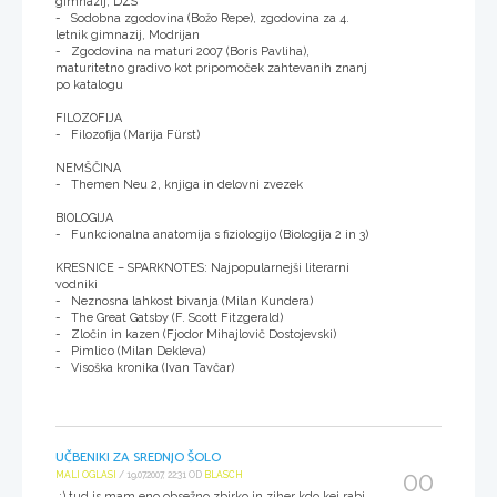
gimnazij, DZS
- Sodobna zgodovina (Božo Repe), zgodovina za 4.
letnik gimnazij, Modrijan
- Zgodovina na maturi 2007 (Boris Pavliha),
maturitetno gradivo kot pripomoček zahtevanih znanj
po katalogu
FILOZOFIJA
- Filozofija (Marija Fürst)
NEMŠČINA
- Themen Neu 2, knjiga in delovni zvezek
BIOLOGIJA
- Funkcionalna anatomija s fiziologijo (Biologija 2 in 3)
KRESNICE – SPARKNOTES: Najpopularnejši literarni
vodniki
- Neznosna lahkost bivanja (Milan Kundera)
- The Great Gatsby (F. Scott Fitzgerald)
- Zločin in kazen (Fjodor Mihajlovič Dostojevski)
- Pimlico (Milan Dekleva)
- Visoška kronika (Ivan Tavčar)
UČBENIKI ZA SREDNJO ŠOLO
00
MALI OGLASI
/ 19.07.2007, 22:31 OD
BLASCH
:) tud js mam eno obsežno zbirko in ziher kdo kej rabi,