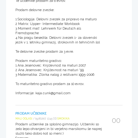
Te učbenike prodam za 6 evrov.
Prodam delovne zvezke:
1 Sociologija: Delovni zvezek za pripravo na maturo
2 Matrix: Upper- Intermediate Workbook
3 Moment mal!: Lehrwerk für Deutsch als
Fremdsprache
4 Na pragu besedila: Delovni zvezek 1- za slovenski
jezik v 1. letniku gimnazij, strokovnih in tehničnih šol
Te delovne zvezke prodam za 3 evre.
Prodam maturitetno gradivo:
1 Ana Jesenovec: Književnost na maturi 2007
2 Ana Jesenovec: Književnost na maturi '99
3 Matematika: Zbirka nalog z rešitvami 1995-2006
To maturitetno gradivo prodam za 10 evrov.
Informacije: kaja.cunk@gmail.com
PRODAM UČBENIKE
00
MALI OGLASI
/ 09.08.2007, 13:45 OD
SMOKIKA
Prodam učbenike za splošno gimnazijo. Učbeniki so
zelo lepo ohranjeni in bi verjetno marsikomu še naprej
služili tako dobro kot so meni:)