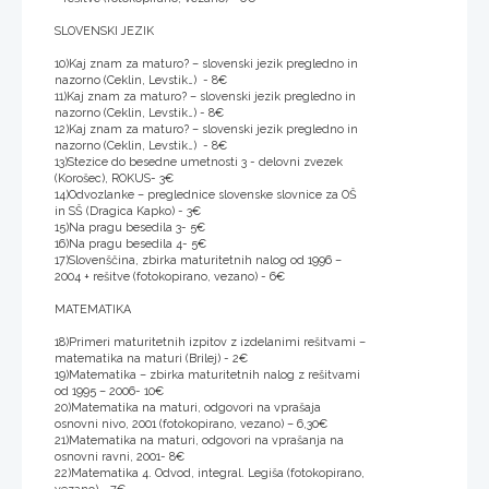
SLOVENSKI JEZIK
10)Kaj znam za maturo? – slovenski jezik pregledno in
nazorno (Ceklin, Levstik…) - 8€
11)Kaj znam za maturo? – slovenski jezik pregledno in
nazorno (Ceklin, Levstik…) - 8€
12)Kaj znam za maturo? – slovenski jezik pregledno in
nazorno (Ceklin, Levstik…) - 8€
13)Stezice do besedne umetnosti 3 - delovni zvezek
(Korošec), ROKUS- 3€
14)Odvozlanke – preglednice slovenske slovnice za OŠ
in SŠ (Dragica Kapko) - 3€
15)Na pragu besedila 3- 5€
16)Na pragu besedila 4- 5€
17)Slovenščina, zbirka maturitetnih nalog od 1996 –
2004 + rešitve (fotokopirano, vezano) - 6€
MATEMATIKA
18)Primeri maturitetnih izpitov z izdelanimi rešitvami –
matematika na maturi (Brilej) - 2€
19)Matematika – zbirka maturitetnih nalog z rešitvami
od 1995 – 2006- 10€
20)Matematika na maturi, odgovori na vprašaja
osnovni nivo, 2001 (fotokopirano, vezano) – 6,30€
21)Matematika na maturi, odgovori na vprašanja na
osnovni ravni, 2001- 8€
22)Matematika 4. Odvod, integral. Legiša (fotokopirano,