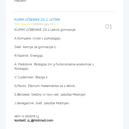
Plačam!
KUPIM UČBENIKE ZA 2. LETNIK
01
MALI OGLASI
/ 30.06.2007, 19:04 OD
P-J
KUPIM UČBENIKE ZA 2.Letnik gimnazije
A.Kompare: Uvod v psihologijo,
Šket: Kemija za gimnazije 2,
R.Kladnik: Energija,
A. Podobnik: Biologija 2in 3-funkcionalna anatomija s
fiziologijo.
V. Cuderman: Branja 2,
G.Pavlič: Planum matematika za 2.letnik,
S.Berzelak: Srednji in novi vek, založba Modrijan
J.Senegačnik: Svet, založba Modrijan.
sem iz okolice Lj,
kontakt: p_j@hotmail.com