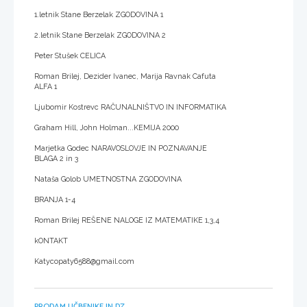
1.letnik Stane Berzelak ZGODOVINA 1
2.letnik Stane Berzelak ZGODOVINA 2
Peter Stušek CELICA
Roman Brilej, Dezider Ivanec, Marija Ravnak Cafuta
ALFA 1
Ljubomir Kostrevc RAČUNALNIŠTVO IN INFORMATIKA
Graham Hill, John Holman...KEMIJA 2000
Marjetka Godec NARAVOSLOVJE IN POZNAVANJE
BLAGA 2 in 3
Nataša Golob UMETNOSTNA ZGODOVINA
BRANJA 1-4
Roman Brilej REŠENE NALOGE IZ MATEMATIKE 1,3,4
kONTAKT
Katycopaty6588@gmail.com
PRODAM UČBENIKE IN DZ