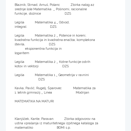
Blaznik, Strnad, Arnuš, Polanc Zbirka nalog az
srednje šole Matematika _ Polinomi, racionalne
funkcije, stožnice DZS
Legiša Matematika 4 _ Odvod,
integral DZS
Legiša Matematika 2 _ Potence in koreni,
kvadratna funkcija in kvadratna enačba, kompleksna
števila, DZS
eksponentna funkcija in
logaritem
Legiša Matematika 2 _ Kotne funkcije ostrih
kotov in vektorji DZS
Legiša Matematika 1 _ Geometrija v ravnini
DZS
Kavka, Pavlič, Rugelj, Šparovec Matematika za
1. letnik gimnazij _ Linea Modrijan
MATEMATIKA NA MATURI
Klanjšček, Kante, Paravan Zbirka odgovorov na
ustna vprašanja iz maturitetnega izpitnega kataloga za
matematiko BOMI s.p.