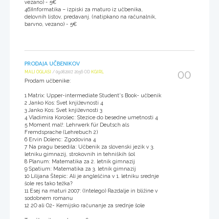
vezano) - 5€
46)Informatika – izpiski za maturo iz učbenika,
delovnih listov, predavanj. (natipkano na računalnik,
barvno, vezano) - 5€
PRODAJA UČBENIKOV
00
MALI OGLASI
/ 09.08.2007, 20:56 OD
KGIRL
Prodam učbenike:
1 Matrix: Upper-intermediate Student's Book- učbenik
2 Janko Kos: Svet književnosti 4
3 Janko Kos: Svet književnosti 3
4 Vladimira Korošec: Stezice do besedne umetnosti 4
5 Moment mal!: Lehrwerk für Deutsch als
Fremdsprache (Lehrebuch 2)
6 Ervin Dolenc: Zgodovina 4
7 Na pragu besedila: Učbenik za slovenski jezik v 3.
letniku gimnazij, strokovnih in tehniških šol
8 Planum: Matematika za 2. letnik gimnazij
9 Spatium: Matematika za 3. letnik gimnazij
10 Lilijana Štepic: Ali je angleščina v 1. letniku srednje
šole res tako težka?
11 Esej na maturi 2007: (Intelego) Razdalje in bližine v
sodobnem romanu
12 2O ali O2- Kemijsko računanje za srednje šole