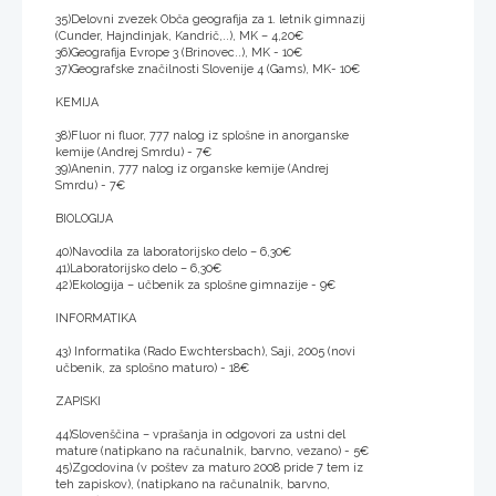
35)Delovni zvezek Obča geografija za 1. letnik gimnazij
(Cunder, Hajndinjak, Kandrič,..), MK – 4,20€
36)Geografija Evrope 3 (Brinovec..), MK - 10€
37)Geografske značilnosti Slovenije 4 (Gams), MK- 10€
KEMIJA
38)Fluor ni fluor, 777 nalog iz splošne in anorganske
kemije (Andrej Smrdu) - 7€
39)Anenin, 777 nalog iz organske kemije (Andrej
Smrdu) - 7€
BIOLOGIJA
40)Navodila za laboratorijsko delo – 6,30€
41)Laboratorijsko delo – 6,30€
42)Ekologija – učbenik za splošne gimnazije - 9€
INFORMATIKA
43) Informatika (Rado Ewchtersbach), Saji, 2005 (novi
učbenik, za splošno maturo) - 18€
ZAPISKI
44)Slovenščina – vprašanja in odgovori za ustni del
mature (natipkano na računalnik, barvno, vezano) - 5€
45)Zgodovina (v poštev za maturo 2008 pride 7 tem iz
teh zapiskov), (natipkano na računalnik, barvno,