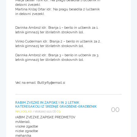
Marja Bešter Turk idr.: Na pragu besedila 1 (učbenik in
delovni zvezek).
Martina Križaj Ortar idr.: Na pragu besedila 2 (učbenik
in delovni zvezek).
Darinka Ambrož idr.: Branja 1 – berilo in učbenik za 1.
letnik gimnazij ter štiriletnih strokovnih šol.
Vinko Cuderman idr.: Branja 2 – berilo in učbenik za 2.
letnik gimnazij ter štiriletnih strokovnih šol.
Darinka Ambrož idr.: Branja 3 – berilo in učbenik za 3.
letnik gimnazij ter štiriletnih strokovnih šol.
Več na email: Butt3rfly@email.si
RABIM ZVEZKE IN ZAPISKE 1 IN 2 LETNIK
KATEREGAKOLI IZ SREDNJE GRADBENE-GRADBENIK
00
MALI OGLASI
/ 06.08.2007, 02:21 OD
CG
rABIM ZVEZKE,ZAPISKE PREDMETOV
mAteriali,
visoke zgadbe
nizke zgradbe
mehanika