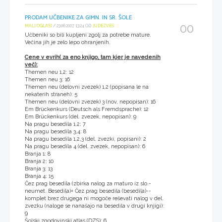
PRODAM UČBENIKE ZA GIMN. IN SR. ŠOLE
00
MALI OGLASI
/ 23.06.2007, 13:24 OD
JUDEZVES
Učbeniki so bili kupljeni zgolj za potrebe mature.
Večina jih je zelo lepo ohranjenih.
Cene v evrih( za eno knjigo, tam kjer je navedenih
več):
Themen neu 1,2: 12
Themen neu 3: 16
Themen neu (delovni zvezek) 1,2 (popisana le na
nekaterih straneh): 5
Themen neu (delovni zvezek) 3 (nov, nepopisan): 16
Em Brückenkurs (Deutsch als Fremdsprache): 12
Em Brückenkurs (del. zvezek, nepopisan): 9
Na pragu besedila 1,2: 7
Na pragu besedila 3,4: 8
Na pragu besedila 1,2,3 (del. zvezki, popisani): 2
Na pragu besedila 4 (del. zvezek, nepopisan): 6
Branja 1: 8
Branja 2: 10
Branja 3: 13
Branja 4: 15
Čez prag besedila (zbirka nalog za maturo iz slo.-
neumet. Besedila)+ Čez prag besedila (besedila)--
komplet brez drugega ni mogoče reševati nalog v del.
zvezku (naloge se nanašajo na besedila v drugi knjigi):
9
Šolski zgodovinski atlas (DZS): 6