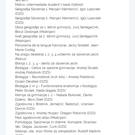
Seznam:
Matrix, intermediate student's book (Oxford)
Geografija Slovenije 1, Marijan Klemenčič, Igor Lipovšek
(DZS)
Geografije Slovenije 2, Marijan Klemenčič, Igor Lipovšek
(DZS)
Obča geografija za 1. letnik gimnazij, Jurij Senegačnik,
Borut Drobnjak (Modrijan)
Svet geografija za 2. letnik gimnazij, Jurij Senegačnik
(Modrijan)
Panorama de la langue francaise, Jacky Giradet, Jean-
Marie Cridlig
Na pragu besedila 1, 2, 3, 4 učbeniki za slovenski jezik
(Rokus)
Branja 1, 2, 3, 4 – berilo za slovenski jezik
Biologija - Celica za splošne gimnazije, Andrej Stušek,
Andrej Podobnik (DZS)
Biologija – Raznolikost živih bitij – Andrej Podobnik,
Dušan Devetak (DZS)
Biologija 2 in 3 – Funkcionalna anatomija s fiziologijo,
Peter Stušek, Nada Gogala (DZS)
Kemija za gimnazije 1, 2 – Nataša Bukovec, Darko
Dolenc, Boris Šket (DZS)
Zgodovina 1, Brodnik, Jernejčič, Radonjič, Urankar-
Dornik (DZS)
Zgodovina 2, Andrej Hozjan, Dragan Potočnik (DZS)
Mali zgodovinski atlas (Modrijan)
Psihologija, Spoznanja in dileme, Kompare, Stražišar,
Vec, Dogša, Jaušovec, Curk (DZS)
Gibanje, sila, snov (fizika za srenješolce), Rudolf Kladnik