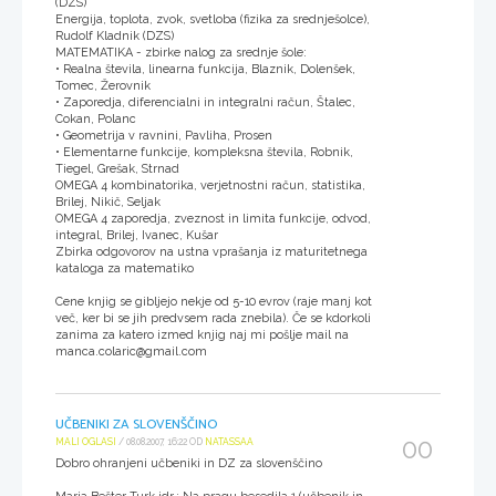
(DZS)
Energija, toplota, zvok, svetloba (fizika za srednješolce),
Rudolf Kladnik (DZS)
MATEMATIKA - zbirke nalog za srednje šole:
• Realna števila, linearna funkcija, Blaznik, Dolenšek,
Tomec, Žerovnik
• Zaporedja, diferencialni in integralni račun, Štalec,
Cokan, Polanc
• Geometrija v ravnini, Pavliha, Prosen
• Elementarne funkcije, kompleksna števila, Robnik,
Tiegel, Grešak, Strnad
OMEGA 4 kombinatorika, verjetnostni račun, statistika,
Brilej, Nikič, Seljak
OMEGA 4 zaporedja, zveznost in limita funkcije, odvod,
integral, Brilej, Ivanec, Kušar
Zbirka odgovorov na ustna vprašanja iz maturitetnega
kataloga za matematiko
Cene knjig se gibljejo nekje od 5-10 evrov (raje manj kot
več, ker bi se jih predvsem rada znebila). Če se kdorkoli
zanima za katero izmed knjig naj mi pošlje mail na
manca.colaric@gmail.com
UČBENIKI ZA SLOVENŠČINO
00
MALI OGLASI
/ 08.08.2007, 16:22 OD
NATASSAA
Dobro ohranjeni učbeniki in DZ za slovenščino