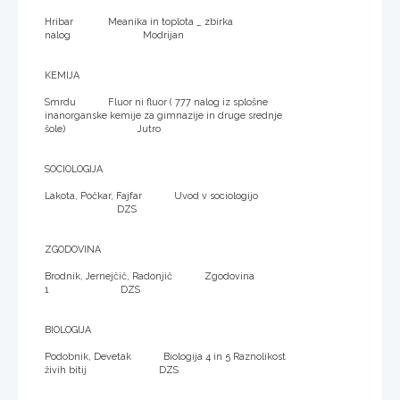
Hribar Meanika in toplota _ zbirka
nalog Modrijan
KEMIJA
Smrdu Fluor ni fluor ( 777 nalog iz splošne
inanorganske kemije za gimnazije in druge srednje
šole) Jutro
SOCIOLOGIJA
Lakota, Počkar, Fajfar Uvod v sociologijo
DZS
ZGODOVINA
Brodnik, Jernejčič, Radonjič Zgodovina
1 DZS
BIOLOGIJA
Podobnik, Devetak Biologija 4 in 5 Raznolikost
živih bitij DZS