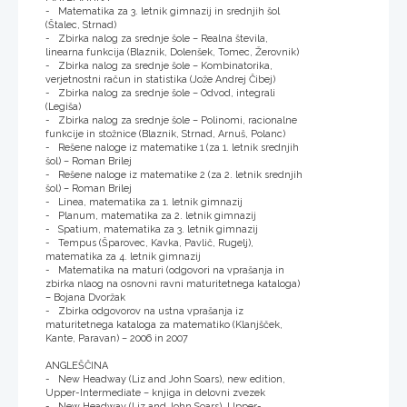
- Matematika za 3. letnik gimnazij in srednjih šol
(Štalec, Strnad)
- Zbirka nalog za srednje šole – Realna števila,
linearna funkcija (Blaznik, Dolenšek, Tomec, Žerovnik)
- Zbirka nalog za srednje šole – Kombinatorika,
verjetnostni račun in statistika (Jože Andrej Čibej)
- Zbirka nalog za srednje šole – Odvod, integrali
(Legiša)
- Zbirka nalog za srednje šole – Polinomi, racionalne
funkcije in stožnice (Blaznik, Strnad, Arnuš, Polanc)
- Rešene naloge iz matematike 1 (za 1. letnik srednjih
šol) – Roman Brilej
- Rešene naloge iz matematike 2 (za 2. letnik srednjih
šol) – Roman Brilej
- Linea, matematika za 1. letnik gimnazij
- Planum, matematika za 2. letnik gimnazij
- Spatium, matematika za 3. letnik gimnazij
- Tempus (Šparovec, Kavka, Pavlič, Rugelj),
matematika za 4. letnik gimnazij
- Matematika na maturi (odgovori na vprašanja in
zbirka nlaog na osnovni ravni maturitetnega kataloga)
– Bojana Dvoržak
- Zbirka odgovorov na ustna vprašanja iz
maturitetnega kataloga za matematiko (Klanjšček,
Kante, Paravan) – 2006 in 2007
ANGLEŠČINA
- New Headway (Liz and John Soars), new edition,
Upper-Intermediate – knjiga in delovni zvezek
- New Headway (Liz and John Soars), Upper-