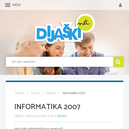
MENI
Domov
Forum
Matura
Informatika 2007
INFORMATIKA 2007
OBJAVLJENO 04.01.2007, 21:18 OD
BUSHI
Ima kdo informatiko na maturi?