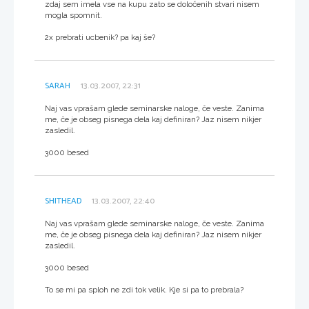
zdaj sem imela vse na kupu zato se določenih stvari nisem
mogla spomnit.
2x prebrati ucbenik? pa kaj še?
SARAH
13.03.2007, 22:31
Naj vas vprašam glede seminarske naloge, če veste. Zanima
me, če je obseg pisnega dela kaj definiran? Jaz nisem nikjer
zasledil.
3000 besed
SHITHEAD
13.03.2007, 22:40
Naj vas vprašam glede seminarske naloge, če veste. Zanima
me, če je obseg pisnega dela kaj definiran? Jaz nisem nikjer
zasledil.
3000 besed
To se mi pa sploh ne zdi tok velik. Kje si pa to prebrala?