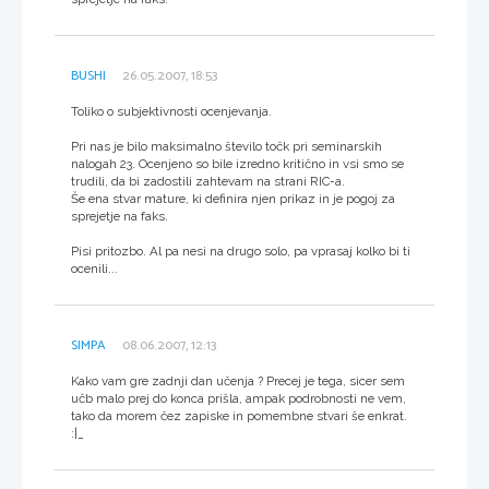
BUSHI
26.05.2007, 18:53
Toliko o subjektivnosti ocenjevanja.
Pri nas je bilo maksimalno število točk pri seminarskih
nalogah 23. Ocenjeno so bile izredno kritično in vsi smo se
trudili, da bi zadostili zahtevam na strani RIC-a.
Še ena stvar mature, ki definira njen prikaz in je pogoj za
sprejetje na faks.
Pisi pritozbo. Al pa nesi na drugo solo, pa vprasaj kolko bi ti
ocenili...
SIMPA
08.06.2007, 12:13
Kako vam gre zadnji dan učenja ? Precej je tega, sicer sem
učb malo prej do konca prišla, ampak podrobnosti ne vem,
tako da morem čez zapiske in pomembne stvari še enkrat.
:|_