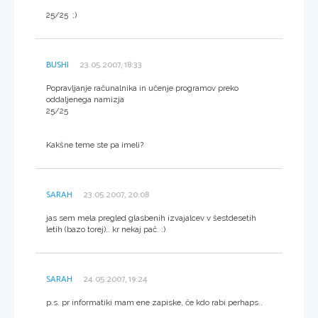
25/25 ;)
BUSHI
23.05.2007, 18:33
Popravljanje računalnika in učenje programov preko
oddaljenega namizja
25/25
Kakšne teme ste pa imeli?
SARAH
23.05.2007, 20:08
jas sem mela pregled glasbenih izvajalcev v šestdesetih
letih (bazo torej).. kr nekaj pač. :)
SARAH
24.05.2007, 19:24
p.s. pr informatiki mam ene zapiske, če kdo rabi perhaps..