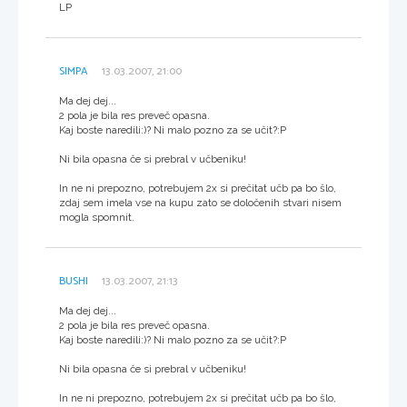
LP
SIMPA
13.03.2007, 21:00
Ma dej dej...
2 pola je bila res preveč opasna.
Kaj boste naredili:)? Ni malo pozno za se učit?:P
Ni bila opasna če si prebral v učbeniku!
In ne ni prepozno, potrebujem 2x si prečitat učb pa bo šlo,
zdaj sem imela vse na kupu zato se določenih stvari nisem
mogla spomnit.
BUSHI
13.03.2007, 21:13
Ma dej dej...
2 pola je bila res preveč opasna.
Kaj boste naredili:)? Ni malo pozno za se učit?:P
Ni bila opasna če si prebral v učbeniku!
In ne ni prepozno, potrebujem 2x si prečitat učb pa bo šlo,