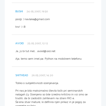
BUSHI
24.05.2007, 19:50
poslji :) navlaka@gmail.com
tnx! :) :B
AVOID
25.05.2007, 12:12
Ja, js bi tut mel... avoid@siol.net
Aja, temo sem imel pa: Python na mobilnem telefonu
SHITHEAD
26.05.2007, 14:20
Toliko o subjektivnosti ocenjevanja.
Pri nas je bilo maksimalno število točk pri seminarskih
nalogah 23. Ocenjeno so bile izredno kritično in vsi smo se
trudili, da bi zadostili zahtevam na strani RIC-a.
Še ena stvar mature, ki definira njen prikaz in je pogoj za
sprejetje na faks.