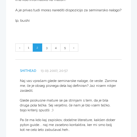
A je privas tudi moras narediti dispozicijo za seminarsko nalogo?
lp, bushi
1
2
3
4
5
SHITHEAD
13.03.2007, 20:57
Naj vas vprašam glede seminarske naloge, če veste. Zanima
me, če je obseg pisnega dela kaj definiran? Jaz nisem nikjer
zasledil.
Glede poskusne mature se pa strinjam s tem, da je bila
druga pola težka. Sej verjetno, če nam je blo vsem težko,
bojo kriterij spustli ;)
Pa če ma kdo kaj zapiskov, dodatne literature, kakšen dober
pyton guide... naj me zasebno kontaktira, ker mi smo bolj
kot ne celo leto zabušaval heh..