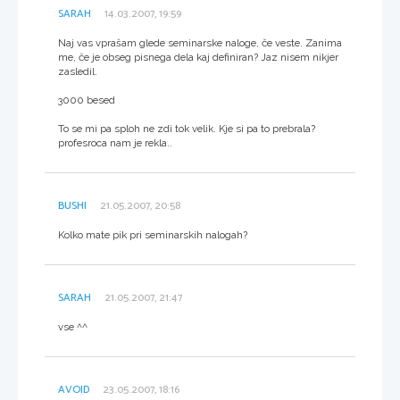
SARAH
14.03.2007, 19:59
Naj vas vprašam glede seminarske naloge, če veste. Zanima
me, če je obseg pisnega dela kaj definiran? Jaz nisem nikjer
zasledil.
3000 besed
To se mi pa sploh ne zdi tok velik. Kje si pa to prebrala?
profesroca nam je rekla..
BUSHI
21.05.2007, 20:58
Kolko mate pik pri seminarskih nalogah?
SARAH
21.05.2007, 21:47
vse ^^
AVOID
23.05.2007, 18:16