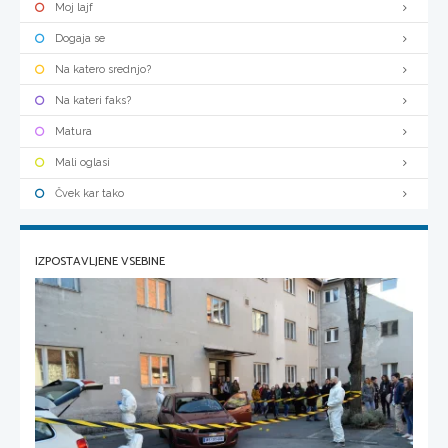
Moj lajf
Dogaja se
Na katero srednjo?
Na kateri faks?
Matura
Mali oglasi
Čvek kar tako
IZPOSTAVLJENE VSEBINE