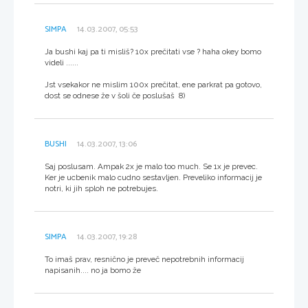
SIMPA
14.03.2007, 05:53
Ja bushi kaj pa ti misliš? 10x prečitati vse ? haha okey bomo
videli ......
Jst vsekakor ne mislim 100x prečitat, ene parkrat pa gotovo,
dost se odnese že v šoli če poslušaš 8)
BUSHI
14.03.2007, 13:06
Saj poslusam. Ampak 2x je malo too much. Se 1x je prevec.
Ker je ucbenik malo cudno sestavljen. Preveliko informacij je
notri, ki jih sploh ne potrebujes.
SIMPA
14.03.2007, 19:28
To imaš prav, resnično je preveč nepotrebnih informacij
napisanih.... no ja bomo že