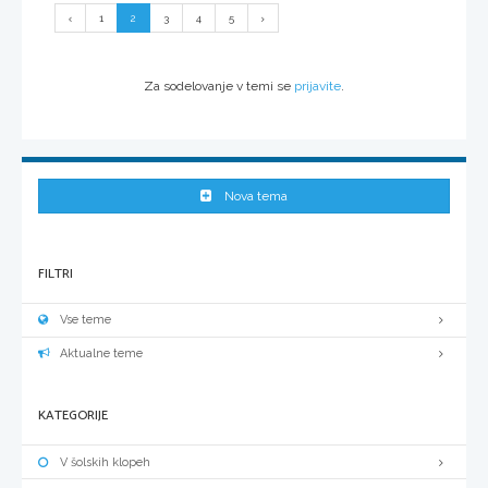
1
2
3
4
5
Za sodelovanje v temi se
prijavite
.
Nova tema
FILTRI
Vse teme
Aktualne teme
KATEGORIJE
V šolskih klopeh